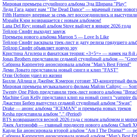
Мировая премьера студийного альбома Эда Ширана "Play"
Леди Гага дарит нам "The Dead Dance" — мрачный гимн нового
Fifth Harmony впервые за семь лет воссоединились и выступили 
Мэрайя Кэри возвращается с новым альбомом!
Lana Del Rey: новый альбом Stove выйдет в январе 2026 года
Тейлор Свифт выходит замуж
Премьера нового альбома Maroon 5 — Love Is Like
Тейлор Свифт раскрыла трек-лист и дату релиза грядущего аль
Тейлор Свифт объявляет новую эру
Кристина Агилера и фанатская теория: «3+5=» — намек на 8-й
Jonas Brothers представили седьмой студийный альбом — "Gree
Сабрина Карпентер анонсировала альбом "Man’s Best Friend"
Деми Ловато представила новый сингл и клип "FAST"
Оззи Осборн ушел из жизни
Билли Айлиш и Джеймс Кэмерон готовят 3D-концертный фил
Мировая премьера музыкального фильма Майли Сайрус — Somet
Twenty One Pilots представили трек-лист нового альбома "Breac
Machine Gun Kelly представил клип на новый сингл "vampire dia
Джастин Бибер выпустил седьмой студийный альбом "Swag"
Drake — анонс альбома "ICEMAN" и премьера новых треков
Kesha представила альбом "." (Period)
BTS возвращаются весной 2026 года с новым альбомом и мир
Джек Антонофф — главный продюсер нового альбома Charli 
Карди Би анонсировала второй альбом "Am I The Drama?" — ре
Сабрина Карпентер анонсировала новый альбом “Man’s Best Fr