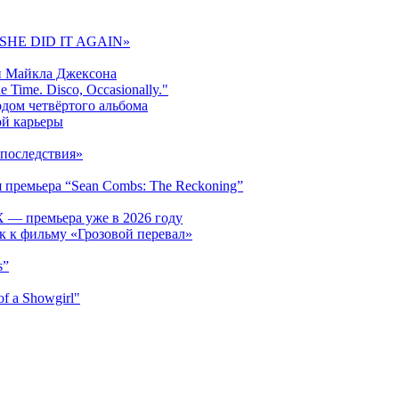
 «SHE DID IT AGAIN»
и Майкла Джексона
 Time. Disco, Occasionally."
одом четвёртого альбома
ой карьеры
последствия»
 премьера “Sean Combs: The Reckoning”
 — премьера уже в 2026 году
к к фильму «Грозовой перевал»
s”
f a Showgirl"