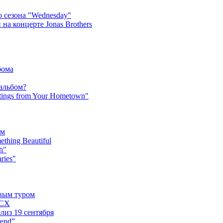
 сезона "Wednesday"
на концерте Jonas Brothers
бома
 альбом?
tings from Your Hometown"
ьм
hing Beautiful
h"
ries"
овым туром
XCX
лиз 19 сентября
iend”