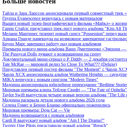
Больше новостей
Тайла и Зара Ларссон анонсировали первый совместный трек
Группа Evanescence вернулась с новым материалом
Вышел новый тизер биографического фильма «Майкл» о жизн
Гарри Стайлс представил трек-лист нового альбома "Kiss All The
Мелани Мартинес тизерит новый сингл "Possession" перед вых
Ариана Гранде намекнула на возможное завершение гастрольн
Бруно Марс завершил работу над новым альбомом
Премьера нового мини-альбома Вани Дмитриенко «Эмоции — 
The Pussycat Dolls думают о возвращении на сцену
Документальный мини-сериал о P. Diddy — 2 декабря состоится
Tate McRae — мировой релиз So Close To What??? (Deluxe)
Представлен первый постер фильма "The Moment" с Чарли XCX
Чарли XCX анонсировала альбом Wuthering Heights — саундтре
MIKA вернулся с новым синглом "Modern Times"
Мадонна анонсировала юбилейное переиздание “Bedtime Storie
Мировая премьера клипа Тейлор Свифт — "The Fate of Ophelia"
Taylor Swift выпустила четыре новые версии альбома "The Life o
Мадонна раскрыла детали нового альбома 2026 года
Селена Гомес и Бенни Бланко официально поженились
Мировая премьера: Doja Cat — Vie
Мадонна возвращается с новым альбомом
Cardi B выпускает новый альбом "Am I The Drama?"
Twenty One Pilots представили новый альбом "Breach"