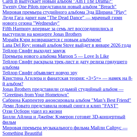
Cardi B выпускает новый альбом "Am I The Drama?"
Twenty One Pilots представили новый альбом "Breach"
Мировая премьера студийного альбома Эда Ширана "Play"
Леди Гага дарит нам "The Dead Dance" — мрачный гимн
нового сезона "Wednesday"
Fifth Harmony впервые за семь лет воссоединились и
выступили на концерте Jonas Brothers
Мэрайя Кэри возвращается с новым альбомом!
Lana Del Rey: новый альбом Stove выйдет в январе 2026 года
Тейлор Свифт выходит замуж
Премьера нового альбома Maroon 5 — Love Is Like
Тейлор Свифт раскрыла трек-лист и дату релиза грядущего
альбома
Тейлор Свифт объявляет новую эру
Кристина Агилера и фанатская теория: «3+5=» — намек на 8-
й альбом?
Jonas Brothers представили седьмой студийный альбом —
"Greetings from Your Hometown"
Сабрина Карпентер анонсировала альбом "Man’s Best Friend"
Деми Ловато представила новый сингл и клип "FAST"
Оззи Осборн ушел из жизни
Билли Айлиш и Джеймс Кэмерон готовят 3D-концертный
фильм
Мировая премьера музыкального фильма Майли Сайрус —
Something Beautiful