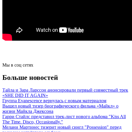
Мы в соц сетях
Больше новостей
Тайла и Зара Ларссон анонсировали первый совместный трек
«SHE DID IT AGAIN»
Группа Evanescence вернулась с новым материалом
Вышел новый тизер биографического фильма «Майкл» о
жизни Майкла Джексона
Гарри Стайлс представил трек-лист нового альбома "Kiss All
The Time. Disco, Occasionally."
Мелани Мартинес тизерит новый сингл "Possession" перед