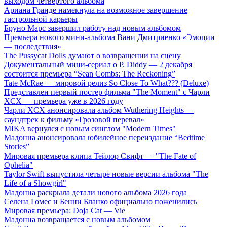
выходом четвёртого альбома
Ариана Гранде намекнула на возможное завершение
гастрольной карьеры
Бруно Марс завершил работу над новым альбомом
Премьера нового мини-альбома Вани Дмитриенко «Эмоции
— последствия»
The Pussycat Dolls думают о возвращении на сцену
Документальный мини-сериал о P. Diddy — 2 декабря
состоится премьера “Sean Combs: The Reckoning”
Tate McRae — мировой релиз So Close To What??? (Deluxe)
Представлен первый постер фильма "The Moment" с Чарли
XCX — премьера уже в 2026 году
Чарли XCX анонсировала альбом Wuthering Heights —
саундтрек к фильму «Грозовой перевал»
MIKA вернулся с новым синглом "Modern Times"
Мадонна анонсировала юбилейное переиздание “Bedtime
Stories”
Мировая премьера клипа Тейлор Свифт — "The Fate of
Ophelia"
Taylor Swift выпустила четыре новые версии альбома "The
Life of a Showgirl"
Мадонна раскрыла детали нового альбома 2026 года
Селена Гомес и Бенни Бланко официально поженились
Мировая премьера: Doja Cat — Vie
Мадонна возвращается с новым альбомом