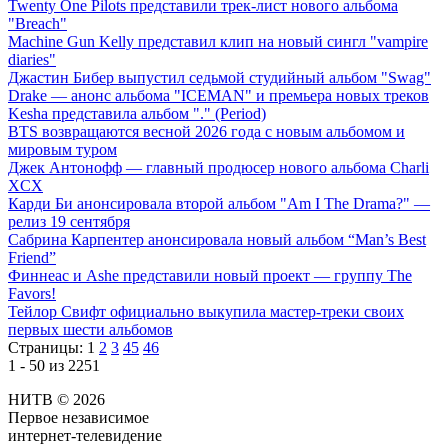
Twenty One Pilots представили трек-лист нового альбома
"Breach"
Machine Gun Kelly представил клип на новый сингл "vampire
diaries"
Джастин Бибер выпустил седьмой студийный альбом "Swag"
Drake — анонс альбома "ICEMAN" и премьера новых треков
Kesha представила альбом "." (Period)
BTS возвращаются весной 2026 года с новым альбомом и
мировым туром
Джек Антонофф — главный продюсер нового альбома Charli
XCX
Карди Би анонсировала второй альбом "Am I The Drama?" —
релиз 19 сентября
Сабрина Карпентер анонсировала новый альбом “Man’s Best
Friend”
Финнеас и Ashe представили новый проект — группу The
Favors!
Тейлор Свифт официально выкупила мастер-треки своих
первых шести альбомов
Страницы:
1
2
3
45
46
1 - 50 из 2251
НИТВ © 2026
Первое независимое
интернет-телевидение