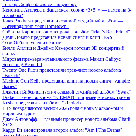
Тейлор Свифт объявляет новую эру
Кристина Агилера и фанатская теория: «3+5=» — намек на 8-
й альбом?
Jonas Brothers представили седьмой студийный альбом —
"Greetings from Your Hometown"
Сабрина Карпентер анонсировала альбом "Man’s Best Friend"
Деми Ловато представила новый сингл и клип "FAST"
Оззи Осборн ушел из жизни
Билли Айлиш и Джеймс Кэмерон готовят 3D-концертный
фильм
Мировая премьера музыкального фильма Майли Сайрус —
Something Beautiful
Twenty One Pilots представили трек-лист нового альбома
"Breach"
Machine Gun Kelly представил клип на новый сингл "vampire
diaries"
Джастин Бибер выпустил седьмой студийный альбом "Swag"
Drake — анонс альбома "ICEMAN" и премьера новых треков
Kesha представила альбом "." (Period)
BTS возвращаются весной 2026 года с новым альбомом и
мировым туром
Джек Антонофф — главный продюсер нового альбома Charli
XCX
Карди Би анонсировала второй альбом "Am I The Drama?" —
релиз 19 сентября