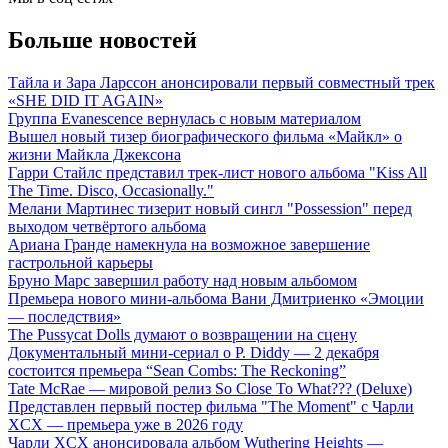
Больше новостей
Тайла и Зара Ларссон анонсировали первый совместный трек
«SHE DID IT AGAIN»
Группа Evanescence вернулась с новым материалом
Вышел новый тизер биографического фильма «Майкл» о
жизни Майкла Джексона
Гарри Стайлс представил трек-лист нового альбома "Kiss All
The Time. Disco, Occasionally."
Мелани Мартинес тизерит новый сингл "Possession" перед
выходом четвёртого альбома
Ариана Гранде намекнула на возможное завершение
гастрольной карьеры
Бруно Марс завершил работу над новым альбомом
Премьера нового мини-альбома Вани Дмитриенко «Эмоции
— последствия»
The Pussycat Dolls думают о возвращении на сцену
Документальный мини-сериал о P. Diddy — 2 декабря
состоится премьера “Sean Combs: The Reckoning”
Tate McRae — мировой релиз So Close To What??? (Deluxe)
Представлен первый постер фильма "The Moment" с Чарли
XCX — премьера уже в 2026 году
Чарли XCX анонсировала альбом Wuthering Heights —