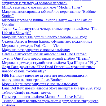
саундтрек к фильму «Грозовой перевал»
MIKA вернулся с новым синглом "Modern Times"
Мадонна анонсировала юбилейное переиздание “Bedtime
Stories”
Мировая премьера клипа Тейлор Свифт — "The Fate of
Ophelia"
Taylor Swift выпустила четыре новые версии альбома "The
Life of a Showgirl"
Мадонна раскрыла детали нового альбома 2026 года
Селена Гомес и Бенни Бланко официально поженились
Мировая премьера: Doja Cat — Vie
Мадонна возвращается с новым альбомом
Cardi B выпускает новый альбом "Am I The Drama?"
Twenty One Pilots представили новый альбом "Breach"
Мировая премьера студийного альбома Эда Ширана "Play"
Леди Гага дарит нам "The Dead Dance" — мрачный гимн
нового сезона "Wednesday"
Fifth Harmony впервые за семь лет воссоединились и
выступили на концерте Jonas Brothers
Мэрайя Кэри возвращается с новым альбомом!
Lana Del Rey: новый альбом Stove выйдет в январе 2026 года
Тейлор Свифт выходит замуж
Премьера нового альбома Maroon 5 — Love Is Like
Тейлор Свифт раскрыла трек-лист и дату релиза грядущего
альбома