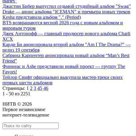
diaries"
Джастин Бибер выпустил седьмой студийный альбом "Swag"
Drake — анонс альбома "ICEMAN" и премьера новых треков
Kesha представила альбом "." (Period)
BTS возвращаются весной 2026 года с новым альбомом и
мировым туром
Джек Антонофф — главный продюсер нового альбома Charli
XCX
Карди Би анонсировала второй альбом "Am I The Drama?" —
релиз 19 сентября
Сабрина Карпентер анонсировала новый альбом “Man’s Best
Friend”
Финнеас и Ashe представили новый проект — группу The
Favors!
Тейлор Свифт официально выкупила мастер-треки своих
первых шести альбомов
Страницы:
1
2
3
45
46
1 - 50 из 2251
НИТВ © 2026
Первое независимое
интернет-телевидение