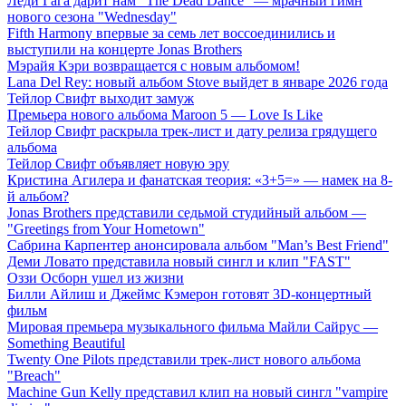
Леди Гага дарит нам "The Dead Dance" — мрачный гимн
нового сезона "Wednesday"
Fifth Harmony впервые за семь лет воссоединились и
выступили на концерте Jonas Brothers
Мэрайя Кэри возвращается с новым альбомом!
Lana Del Rey: новый альбом Stove выйдет в январе 2026 года
Тейлор Свифт выходит замуж
Премьера нового альбома Maroon 5 — Love Is Like
Тейлор Свифт раскрыла трек-лист и дату релиза грядущего
альбома
Тейлор Свифт объявляет новую эру
Кристина Агилера и фанатская теория: «3+5=» — намек на 8-
й альбом?
Jonas Brothers представили седьмой студийный альбом —
"Greetings from Your Hometown"
Сабрина Карпентер анонсировала альбом "Man’s Best Friend"
Деми Ловато представила новый сингл и клип "FAST"
Оззи Осборн ушел из жизни
Билли Айлиш и Джеймс Кэмерон готовят 3D-концертный
фильм
Мировая премьера музыкального фильма Майли Сайрус —
Something Beautiful
Twenty One Pilots представили трек-лист нового альбома
"Breach"
Machine Gun Kelly представил клип на новый сингл "vampire