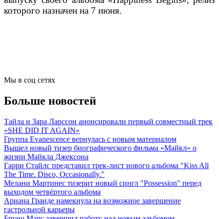
которого назначен на 7 июня.
Мы в соц сетях
Больше новостей
Тайла и Зара Ларссон анонсировали первый совместный трек
«SHE DID IT AGAIN»
Группа Evanescence вернулась с новым материалом
Вышел новый тизер биографического фильма «Майкл» о
жизни Майкла Джексона
Гарри Стайлс представил трек-лист нового альбома "Kiss All
The Time. Disco, Occasionally."
Мелани Мартинес тизерит новый сингл "Possession" перед
выходом четвёртого альбома
Ариана Гранде намекнула на возможное завершение
гастрольной карьеры
Бруно Марс завершил работу над новым альбомом