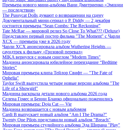
Премьера нового мини-альбома Вани Дмитриенко «Эмоции
— последствия»
The Pussycat Dolls думают о возвращении на сцену
Документальный мини-сериал о P. Diddy — 2 декабря
состоится премьера “Sean Combs: The Reckoning”
Tate McRae — мировой релиз So Close To What??? (Deluxe)
Представлен первый постер фильма "The Moment" с Чарли
XCX — премьера уже в 2026 году
Чарли XCX анонсировала альбом Wuthering Heights —
саундтрек к фильму «Грозовой перевал»
MIKA вернулся с новым синглом "Modern Times"
Мадонна анонсировала юбилейное переиздание “Bedtime
Stories”
Мировая премьера клипа Тейлор Свифт — "The Fate of
Ophelia"
Taylor Swift выпустила четыре новые версии альбома "The
Life of a Showgirl"
Мадонна раскрыла детали нового альбома 2026 года
Селена Гомес и Бенни Бланко официально поженились
Мировая премьера: Doja Cat — Vie
Мадонна возвращается с новым альбомом
Cardi B выпускает новый альбом "Am I The Drama?"
Twenty One Pilots представили новый альбом "Breach"
Мировая премьера студийного альбома Эда Ширана "Play"