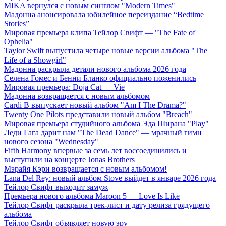
MIKA вернулся с новым синглом "Modern Times"
Мадонна анонсировала юбилейное переиздание “Bedtime
Stories”
Мировая премьера клипа Тейлор Свифт — "The Fate of
Ophelia"
Taylor Swift выпустила четыре новые версии альбома "The
Life of a Showgirl"
Мадонна раскрыла детали нового альбома 2026 года
Селена Гомес и Бенни Бланко официально поженились
Мировая премьера: Doja Cat — Vie
Мадонна возвращается с новым альбомом
Cardi B выпускает новый альбом "Am I The Drama?"
Twenty One Pilots представили новый альбом "Breach"
Мировая премьера студийного альбома Эда Ширана "Play"
Леди Гага дарит нам "The Dead Dance" — мрачный гимн
нового сезона "Wednesday"
Fifth Harmony впервые за семь лет воссоединились и
выступили на концерте Jonas Brothers
Мэрайя Кэри возвращается с новым альбомом!
Lana Del Rey: новый альбом Stove выйдет в январе 2026 года
Тейлор Свифт выходит замуж
Премьера нового альбома Maroon 5 — Love Is Like
Тейлор Свифт раскрыла трек-лист и дату релиза грядущего
альбома
Тейлор Свифт объявляет новую эру