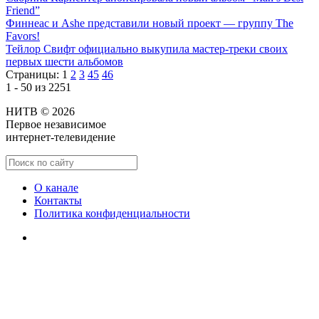
Friend”
Финнеас и Ashe представили новый проект — группу The
Favors!
Тейлор Свифт официально выкупила мастер-треки своих
первых шести альбомов
Страницы:
1
2
3
45
46
1 - 50 из 2251
НИТВ © 2026
Первое независимое
интернет-телевидение
О канале
Контакты
Политика конфиденциальности