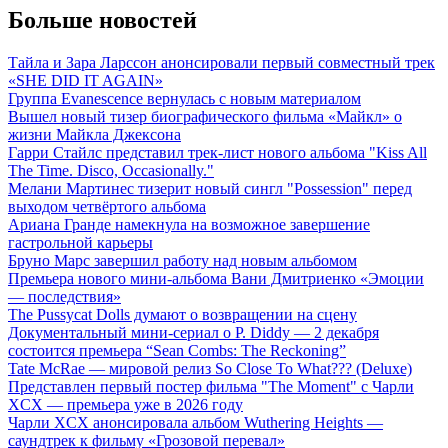
Больше новостей
Тайла и Зара Ларссон анонсировали первый совместный трек
«SHE DID IT AGAIN»
Группа Evanescence вернулась с новым материалом
Вышел новый тизер биографического фильма «Майкл» о
жизни Майкла Джексона
Гарри Стайлс представил трек-лист нового альбома "Kiss All
The Time. Disco, Occasionally."
Мелани Мартинес тизерит новый сингл "Possession" перед
выходом четвёртого альбома
Ариана Гранде намекнула на возможное завершение
гастрольной карьеры
Бруно Марс завершил работу над новым альбомом
Премьера нового мини-альбома Вани Дмитриенко «Эмоции
— последствия»
The Pussycat Dolls думают о возвращении на сцену
Документальный мини-сериал о P. Diddy — 2 декабря
состоится премьера “Sean Combs: The Reckoning”
Tate McRae — мировой релиз So Close To What??? (Deluxe)
Представлен первый постер фильма "The Moment" с Чарли
XCX — премьера уже в 2026 году
Чарли XCX анонсировала альбом Wuthering Heights —
саундтрек к фильму «Грозовой перевал»