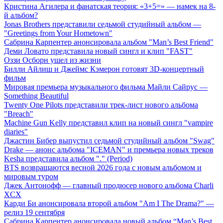
Кристина Агилера и фанатская теория: «3+5=» — намек на 8-
й альбом?
Jonas Brothers представили седьмой студийный альбом —
"Greetings from Your Hometown"
Сабрина Карпентер анонсировала альбом "Man’s Best Friend"
Деми Ловато представила новый сингл и клип "FAST"
Оззи Осборн ушел из жизни
Билли Айлиш и Джеймс Кэмерон готовят 3D-концертный
фильм
Мировая премьера музыкального фильма Майли Сайрус —
Something Beautiful
Twenty One Pilots представили трек-лист нового альбома
"Breach"
Machine Gun Kelly представил клип на новый сингл "vampire
diaries"
Джастин Бибер выпустил седьмой студийный альбом "Swag"
Drake — анонс альбома "ICEMAN" и премьера новых треков
Kesha представила альбом "." (Period)
BTS возвращаются весной 2026 года с новым альбомом и
мировым туром
Джек Антонофф — главный продюсер нового альбома Charli
XCX
Карди Би анонсировала второй альбом "Am I The Drama?" —
релиз 19 сентября
Сабрина Карпентер анонсировала новый альбом “Man’s Best