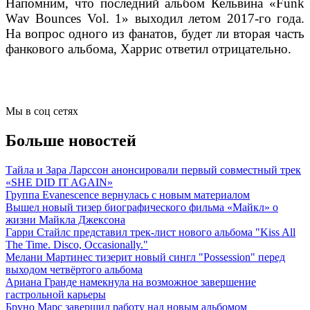
Напомним, что последний альбом Кельвина «Funk
Wav Bounces Vol. 1» выходил летом 2017-го года.
На вопрос одного из фанатов, будет ли вторая часть
фанкового альбома, Харрис ответил отрицательно.
Мы в соц сетях
Больше новостей
Тайла и Зара Ларссон анонсировали первый совместный трек
«SHE DID IT AGAIN»
Группа Evanescence вернулась с новым материалом
Вышел новый тизер биографического фильма «Майкл» о
жизни Майкла Джексона
Гарри Стайлс представил трек-лист нового альбома "Kiss All
The Time. Disco, Occasionally."
Мелани Мартинес тизерит новый сингл "Possession" перед
выходом четвёртого альбома
Ариана Гранде намекнула на возможное завершение
гастрольной карьеры
Бруно Марс завершил работу над новым альбомом