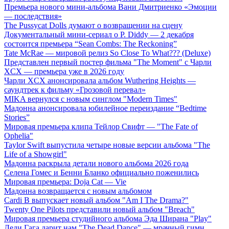
Премьера нового мини-альбома Вани Дмитриенко «Эмоции
— последствия»
The Pussycat Dolls думают о возвращении на сцену
Документальный мини-сериал о P. Diddy — 2 декабря
состоится премьера “Sean Combs: The Reckoning”
Tate McRae — мировой релиз So Close To What??? (Deluxe)
Представлен первый постер фильма "The Moment" с Чарли
XCX — премьера уже в 2026 году
Чарли XCX анонсировала альбом Wuthering Heights —
саундтрек к фильму «Грозовой перевал»
MIKA вернулся с новым синглом "Modern Times"
Мадонна анонсировала юбилейное переиздание “Bedtime
Stories”
Мировая премьера клипа Тейлор Свифт — "The Fate of
Ophelia"
Taylor Swift выпустила четыре новые версии альбома "The
Life of a Showgirl"
Мадонна раскрыла детали нового альбома 2026 года
Селена Гомес и Бенни Бланко официально поженились
Мировая премьера: Doja Cat — Vie
Мадонна возвращается с новым альбомом
Cardi B выпускает новый альбом "Am I The Drama?"
Twenty One Pilots представили новый альбом "Breach"
Мировая премьера студийного альбома Эда Ширана "Play"
Леди Гага дарит нам "The Dead Dance" — мрачный гимн