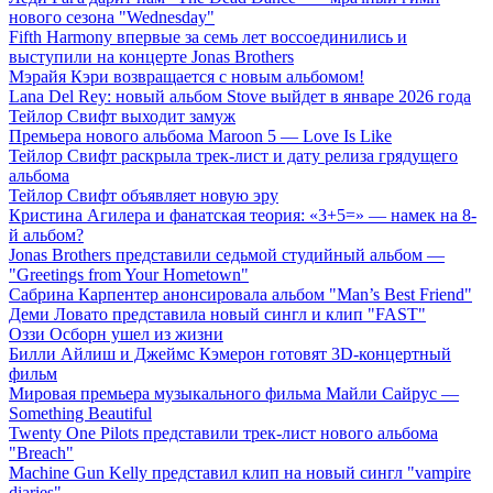
нового сезона "Wednesday"
Fifth Harmony впервые за семь лет воссоединились и
выступили на концерте Jonas Brothers
Мэрайя Кэри возвращается с новым альбомом!
Lana Del Rey: новый альбом Stove выйдет в январе 2026 года
Тейлор Свифт выходит замуж
Премьера нового альбома Maroon 5 — Love Is Like
Тейлор Свифт раскрыла трек-лист и дату релиза грядущего
альбома
Тейлор Свифт объявляет новую эру
Кристина Агилера и фанатская теория: «3+5=» — намек на 8-
й альбом?
Jonas Brothers представили седьмой студийный альбом —
"Greetings from Your Hometown"
Сабрина Карпентер анонсировала альбом "Man’s Best Friend"
Деми Ловато представила новый сингл и клип "FAST"
Оззи Осборн ушел из жизни
Билли Айлиш и Джеймс Кэмерон готовят 3D-концертный
фильм
Мировая премьера музыкального фильма Майли Сайрус —
Something Beautiful
Twenty One Pilots представили трек-лист нового альбома
"Breach"
Machine Gun Kelly представил клип на новый сингл "vampire
diaries"