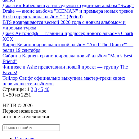
Джастин Бибер выпустил седьмой студийный альбом "Swag"
Drake — анонс альбома "ICEMAN" и премьера новых треков
Kesha представила альбом "." (Period)
BTS возвращаются весной 2026 года с новым альбомом и
мировым туром
Джек Антонофф — главный продюсер нового альбома Charli
XCX
Карди Би анонсировала второй альбом "Am I The Drama?" —
релиз 19 сентября
Сабрина Карпентер анонсировала новый альбом “Man’s Best
Friend”
Финнеас и Ashe представили новый проект — группу The
Favors!
Тейлор Свифт официально выкупила мастер-треки своих
первых шести альбомов
Страницы:
1
2
3
45
46
1 - 50 из 2251
НИТВ © 2026
Первое независимое
интернет-телевидение
О канале