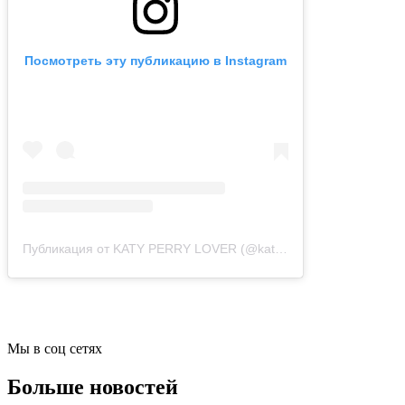
Посмотреть эту публикацию в Instagram
Публикация от KATY PERRY LOVER (@katy_perry_fanworld)
15 
Мы в соц сетях
Больше новостей