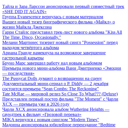
Тайла и Зара Ларссон анонсировали первый совместный трек
«SHE DID IT AGAIN»
Группа Evanescence вернулась с новым материалом
Вышел новый тизер биографического фильма «Майкл» о
жизни Майкла Джексона
Гарри Стайлс представил трек-лист нового альбома "Kiss All
The Time. Disco, Occasionally."
Мелани Мартинес тизерит новый сингл "Possession" перед
выходом четвёртого альбома
Ариана Гранде намекнула на возможное завершение
гастрольной карьеры
Бруно Марс завершил работу над новым альбомом
Премьера нового мини-альбома Вани Дмитриенко «Эмоции
— последствия»
The Pussycat Dolls думают о возвращении на сцену
Документальный мини-сериал о P. Diddy — 2 декабря
состоится премьера “Sean Combs: The Reckoning”
Tate McRae — мировой релиз So Close To What??? (Deluxe)
Представлен первый постер фильма "The Moment" с Чарли
XCX — премьера уже в 2026 году
Чарли XCX анонсировала альбом Wuthering Heights —
саундтрек к фильму «Грозовой перевал»
MIKA вернулся с новым синглом "Modern Times"
Мадонна анонсировала юбилейное переиздание “Bedtime