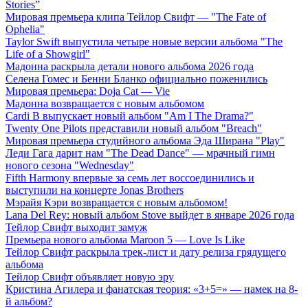
Stories”
Мировая премьера клипа Тейлор Свифт — "The Fate of
Ophelia"
Taylor Swift выпустила четыре новые версии альбома "The
Life of a Showgirl"
Мадонна раскрыла детали нового альбома 2026 года
Селена Гомес и Бенни Бланко официально поженились
Мировая премьера: Doja Cat — Vie
Мадонна возвращается с новым альбомом
Cardi B выпускает новый альбом "Am I The Drama?"
Twenty One Pilots представили новый альбом "Breach"
Мировая премьера студийного альбома Эда Ширана "Play"
Леди Гага дарит нам "The Dead Dance" — мрачный гимн
нового сезона "Wednesday"
Fifth Harmony впервые за семь лет воссоединились и
выступили на концерте Jonas Brothers
Мэрайя Кэри возвращается с новым альбомом!
Lana Del Rey: новый альбом Stove выйдет в январе 2026 года
Тейлор Свифт выходит замуж
Премьера нового альбома Maroon 5 — Love Is Like
Тейлор Свифт раскрыла трек-лист и дату релиза грядущего
альбома
Тейлор Свифт объявляет новую эру
Кристина Агилера и фанатская теория: «3+5=» — намек на 8-
й альбом?