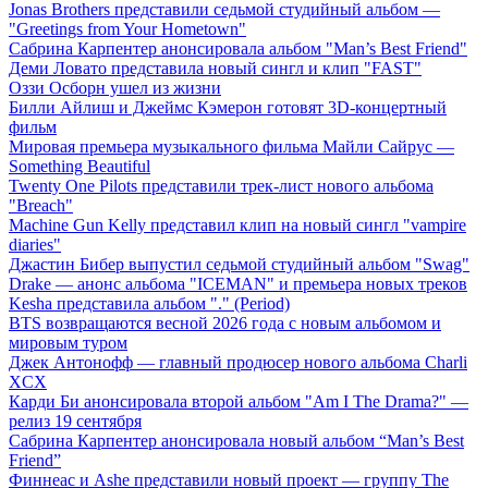
Jonas Brothers представили седьмой студийный альбом —
"Greetings from Your Hometown"
Сабрина Карпентер анонсировала альбом "Man’s Best Friend"
Деми Ловато представила новый сингл и клип "FAST"
Оззи Осборн ушел из жизни
Билли Айлиш и Джеймс Кэмерон готовят 3D-концертный
фильм
Мировая премьера музыкального фильма Майли Сайрус —
Something Beautiful
Twenty One Pilots представили трек-лист нового альбома
"Breach"
Machine Gun Kelly представил клип на новый сингл "vampire
diaries"
Джастин Бибер выпустил седьмой студийный альбом "Swag"
Drake — анонс альбома "ICEMAN" и премьера новых треков
Kesha представила альбом "." (Period)
BTS возвращаются весной 2026 года с новым альбомом и
мировым туром
Джек Антонофф — главный продюсер нового альбома Charli
XCX
Карди Би анонсировала второй альбом "Am I The Drama?" —
релиз 19 сентября
Сабрина Карпентер анонсировала новый альбом “Man’s Best
Friend”
Финнеас и Ashe представили новый проект — группу The