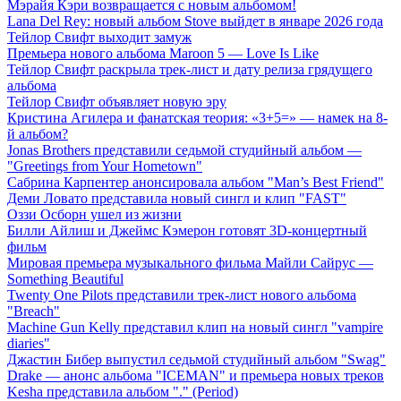
Мэрайя Кэри возвращается с новым альбомом!
Lana Del Rey: новый альбом Stove выйдет в январе 2026 года
Тейлор Свифт выходит замуж
Премьера нового альбома Maroon 5 — Love Is Like
Тейлор Свифт раскрыла трек-лист и дату релиза грядущего
альбома
Тейлор Свифт объявляет новую эру
Кристина Агилера и фанатская теория: «3+5=» — намек на 8-
й альбом?
Jonas Brothers представили седьмой студийный альбом —
"Greetings from Your Hometown"
Сабрина Карпентер анонсировала альбом "Man’s Best Friend"
Деми Ловато представила новый сингл и клип "FAST"
Оззи Осборн ушел из жизни
Билли Айлиш и Джеймс Кэмерон готовят 3D-концертный
фильм
Мировая премьера музыкального фильма Майли Сайрус —
Something Beautiful
Twenty One Pilots представили трек-лист нового альбома
"Breach"
Machine Gun Kelly представил клип на новый сингл "vampire
diaries"
Джастин Бибер выпустил седьмой студийный альбом "Swag"
Drake — анонс альбома "ICEMAN" и премьера новых треков
Kesha представила альбом "." (Period)