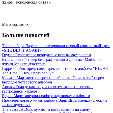
жанре «Королевская битва».
Мы в соц сетях
Больше новостей
Тайла и Зара Ларссон анонсировали первый совместный трек
«SHE DID IT AGAIN»
Группа Evanescence вернулась с новым материалом
Вышел новый тизер биографического фильма «Майкл» о
жизни Майкла Джексона
Гарри Стайлс представил трек-лист нового альбома "Kiss All
The Time. Disco, Occasionally."
Мелани Мартинес тизерит новый сингл "Possession" перед
выходом четвёртого альбома
Ариана Гранде намекнула на возможное завершение
гастрольной карьеры
Бруно Марс завершил работу над новым альбомом
Премьера нового мини-альбома Вани Дмитриенко «Эмоции
— последствия»
The Pussycat Dolls думают о возвращении на сцену