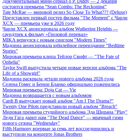
Документальный мини-сериал о P. Diddy — 2 декабря
состоится премьера “Sean Combs: The Reckoning”
Tate McRae — мировой релиз So Close To What??? (Deluxe)
Представлен первый постер фильма "The Moment" с Чарли
XCX — премьера уже в 2026 году
Чарли XCX анонсировала альбом Wuthering Heights —
саундтрек к фильму «Грозовой перевал»
MIKA вернулся с новым синглом "Modern Times"
Мадонна анонсировала юбилейное переиздание “Bedtime
Stories”
Мировая премьера клипа Тейлор Свифт — "The Fate of
Ophelia"
Taylor Swift выпустила четыре новые версии альбома "The
Life of a Showgirl"
Мадонна раскрыла детали нового альбома 2026 года
Селена Гомес и Бенни Бланко официально поженились
Мировая премьера: Doja Cat — Vie
Мадонна возвращается с новым альбомом
Cardi B выпускает новый альбом "Am I The Drama?"
Twenty One Pilots представили новый альбом "Breach"
Мировая премьера студийного альбома Эда Ширана "Play"
Леди Гага дарит нам "The Dead Dance" — мрачный гимн
нового сезона "Wednesday"
Fifth Harmony впервые за семь лет воссоединились и
выступили на концерте Jonas Brothers