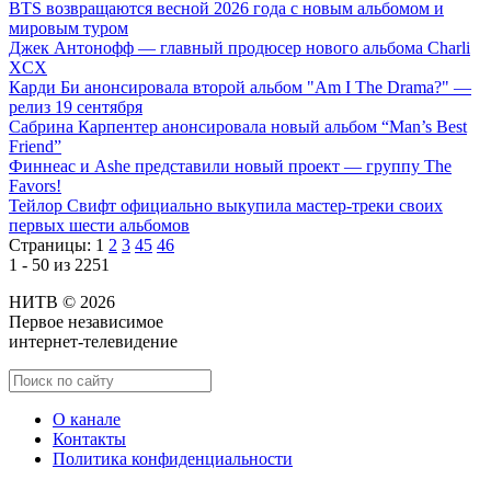
BTS возвращаются весной 2026 года с новым альбомом и
мировым туром
Джек Антонофф — главный продюсер нового альбома Charli
XCX
Карди Би анонсировала второй альбом "Am I The Drama?" —
релиз 19 сентября
Сабрина Карпентер анонсировала новый альбом “Man’s Best
Friend”
Финнеас и Ashe представили новый проект — группу The
Favors!
Тейлор Свифт официально выкупила мастер-треки своих
первых шести альбомов
Страницы:
1
2
3
45
46
1 - 50 из 2251
НИТВ © 2026
Первое независимое
интернет-телевидение
О канале
Контакты
Политика конфиденциальности