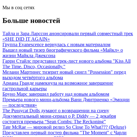
Мы в соц сетях
Больше новостей
Тайла и Зара Ларссон анонсировали первый совместный трек
«SHE DID IT AGAIN»
Группа Evanescence вернулась с новым материалом
Вышел новый тизер биографического фильма «Майкл» о
жизни Майкла Джексона
Гарри Стайлс представил трек-лист нового альбома "Kiss All
The Time. Disco, Occasionally."
Мелани Мартинес тизерит новый сингл "Possession" перед
выходом четвёртого альбома
Ариана Гранде намекнула на возможное завершение
гастрольной карьеры
Бруно Марс завершил работу над новым альбомом
Премьера нового мини-альбома Вани Дмитриенко «Эмоции
— последствия»
The Pussycat Dolls думают о возвращении на сцену
Документальный мини-сериал о P. Diddy — 2 декабря
состоится премьера “Sean Combs: The Reckoning”
Tate McRae — мировой релиз So Close To What??? (Deluxe)
Представлен первый постер фильма "The Moment" с Чарли