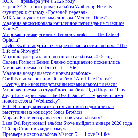
XCX — премьера уже в 2026 году
Чарли XCX анонсировала альбом Wuthering Heights —
саундтрек к фильму «Грозовой перевал»
MIKA вернулся с новым синглом "Modern Times"
Мадонна анонсировала юбилейное переиздание “Bedtime
Stories”
Мировая премьера клипа Тейлор Свифт — "The Fate of
Ophelia"
Taylor Swift выпустила четыре новые версии альбома "The
Life of a Showgirl"
Мадонна раскрыла детали нового альбома 2026 года
Селена Гомес и Бенни Бланко официально поженились
Мировая премьера: Doja Cat — Vie
Мадонна возвращается с новым альбомом
Cardi B выпускает новый альбом "Am I The Drama?"
Twenty One Pilots представили новый альбом "Breach"
Мировая премьера студийного альбома Эда Ширана "Play"
Леди Гага дарит нам "The Dead Dance" — мрачный гимн
нового сезона "Wednesday"
Fifth Harmony впервые за семь лет воссоединились и
выступили на концерте Jonas Brothers
Мэрайя Кэри возвращается с новым альбомом!
Lana Del Rey: новый альбом Stove выйдет в январе 2026 года
Тейлор Свифт выходит замуж
Премьера нового альбома Maroon 5 — Love Is Like