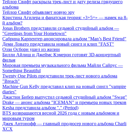
Тейлор Свифт раскрыла трек-лист и дату релиза грядущего
альбома
Тейлор Свифт объявляет новую эру
Кристина Агилера и фанатская теория: «3+5=» — намек на 8-
й альбом?
Jonas Brothers представили седьмой студийный альбом —
"Greetings from Your Hometown"
Сабрина Карпентер анонсировала альбом "Man’s Best Friend"
Деми Ловато представила новый сингл и клип "FAST"
Оззи Осборн ушел из жизни
Билли Айлиш и Джеймс Кэмерон готовят 3D-концертный
фильм
Мировая премьера музыкального фильма Майли Сайрус —
Something Beautiful
Twenty One Pilots представили трек-лист нового альбома
"Breach"
Machine Gun Kelly представил клип на новый сингл "vampire
diaries"
Джастин Бибер выпустил седьмой студийный альбом "Swag"
Drake — анонс альбома "ICEMAN" и премьера новых треков
Kesha представила альбом "." (Period)
BTS возвращаются весной 2026 года с новым альбомом и
мировым туром
Джек Антонофф — главный продюсер нового альбома Charli
XCX