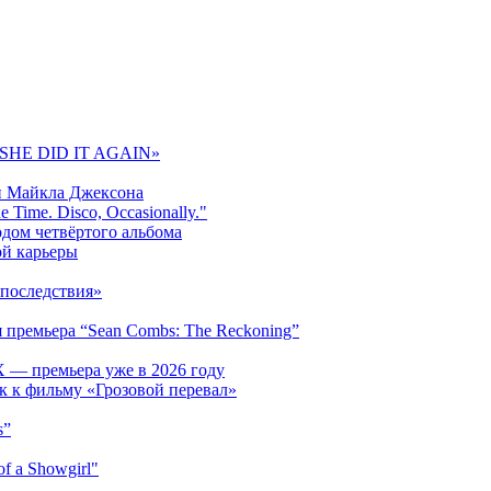
 «SHE DID IT AGAIN»
и Майкла Джексона
 Time. Disco, Occasionally."
одом четвёртого альбома
ой карьеры
последствия»
 премьера “Sean Combs: The Reckoning”
 — премьера уже в 2026 году
к к фильму «Грозовой перевал»
s”
f a Showgirl"