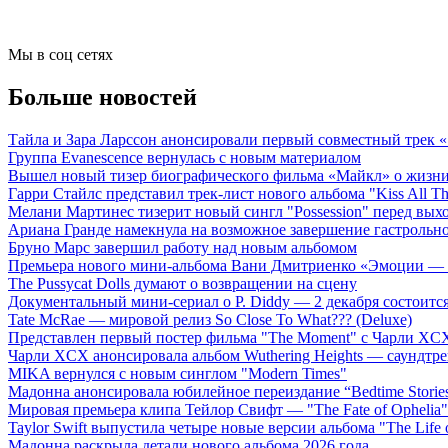
Мы в соц сетях
Больше новостей
Тайла и Зара Ларссон анонсировали первый совместный трек
Группа Evanescence вернулась с новым материалом
Вышел новый тизер биографического фильма «Майкл» о жизн
Гарри Стайлс представил трек-лист нового альбома "Kiss All The
Мелани Мартинес тизерит новый сингл "Possession" перед вых
Ариана Гранде намекнула на возможное завершение гастрольн
Бруно Марс завершил работу над новым альбомом
Премьера нового мини-альбома Вани Дмитриенко «Эмоции — 
The Pussycat Dolls думают о возвращении на сцену
Документальный мини-сериал о P. Diddy — 2 декабря состоится
Tate McRae — мировой релиз So Close To What??? (Deluxe)
Представлен первый постер фильма "The Moment" с Чарли XCX
Чарли XCX анонсировала альбом Wuthering Heights — саундтре
MIKA вернулся с новым синглом "Modern Times"
Мадонна анонсировала юбилейное переиздание “Bedtime Storie
Мировая премьера клипа Тейлор Свифт — "The Fate of Ophelia"
Taylor Swift выпустила четыре новые версии альбома "The Life o
Мадонна раскрыла детали нового альбома 2026 года