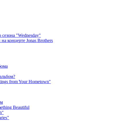
 сезона "Wednesday"
на концерте Jonas Brothers
бома
 альбом?
tings from Your Hometown"
ьм
hing Beautiful
h"
ries"