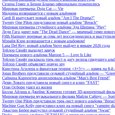
Селена Гомес и Бенни Бланко официально поженились
Мировая премьера: Doja Cat — Vie
Мадонна возвращается с новым альбомом
Cardi B выпускает новый альбом "Am I The Drama?"
Twenty One Pilots представили новый альбом "Breach"
Мировая премьера студийного альбома Эда Ширана "Play"
Леди Гага дарит нам "The Dead Dance" — мрачный гимн нового
Fifth Harmony впервые за семь лет воссоединились и выступили 
Мэрайя Кэри возвращается с новым альбомом!
Lana Del Rey: новый альбом Stove выйдет в январе 2026 года
Тейлор Свифт выходит замуж
Премьера нового альбома Maroon 5 — Love Is Like
Тейлор Свифт раскрыла трек-лист и дату релиза грядущего аль
Тейлор Свифт объявляет новую эру
Кристина Агилера и фанатская теория: «3+5=» — намек на 8-й
Jonas Brothers представили седьмой студийный альбом — "Gree
Сабрина Карпентер анонсировала альбом "Man’s Best Friend"
Деми Ловато представила новый сингл и клип "FAST"
Оззи Осборн ушел из жизни
Билли Айлиш и Джеймс Кэмерон готовят 3D-концертный фил
Мировая премьера музыкального фильма Майли Сайрус — Somet
Twenty One Pilots представили трек-лист нового альбома "Breac
Machine Gun Kelly представил клип на новый сингл "vampire dia
Джастин Бибер выпустил седьмой студийный альбом "Swag"
Drake — анонс альбома "ICEMAN" и премьера новых треков