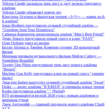
Тейлор Свифт раскрыла трек-лист и дату релиза грядущего
альбома
Тейлор Свифт объявляет новую эру
Кристина Агилера и фанатская теория: «3+5=» — намек на 8-
й альбом?
Jonas Brothers представили седьмой студийный альбом —
"Greetings from Your Hometown"
Сабрина Карпентер анонсировала альбом "Man’s Best Friend"
Деми Ловато представила новый сингл и клип "FAST"
Оззи Осборн ушел из жизни
Билли Айлиш и Джеймс Кэмерон готовят 3D-концертный
фильм
Мировая премьера музыкального фильма Майли Сайрус —
Something Beautiful
Twenty One Pilots представили трек-лист нового альбома
"Breach"
Machine Gun Kelly представил клип на новый сингл "vampire
diaries"
Джастин Бибер выпустил седьмой студийный альбом "Swag"
Drake — анонс альбома "ICEMAN" и премьера новых треков
Kesha представила альбом "." (Period)
BTS возвращаются весной 2026 года с новым альбомом и
мировым туром
Джек Антонофф — главный продюсер нового альбома Charli
XCX