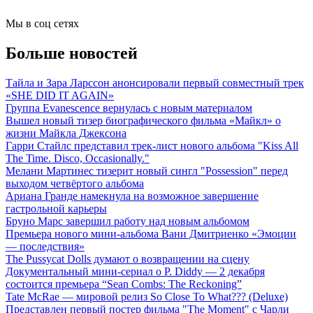
Мы в соц сетях
Больше новостей
Тайла и Зара Ларссон анонсировали первый совместный трек
«SHE DID IT AGAIN»
Группа Evanescence вернулась с новым материалом
Вышел новый тизер биографического фильма «Майкл» о
жизни Майкла Джексона
Гарри Стайлс представил трек-лист нового альбома "Kiss All
The Time. Disco, Occasionally."
Мелани Мартинес тизерит новый сингл "Possession" перед
выходом четвёртого альбома
Ариана Гранде намекнула на возможное завершение
гастрольной карьеры
Бруно Марс завершил работу над новым альбомом
Премьера нового мини-альбома Вани Дмитриенко «Эмоции
— последствия»
The Pussycat Dolls думают о возвращении на сцену
Документальный мини-сериал о P. Diddy — 2 декабря
состоится премьера “Sean Combs: The Reckoning”
Tate McRae — мировой релиз So Close To What??? (Deluxe)
Представлен первый постер фильма "The Moment" с Чарли