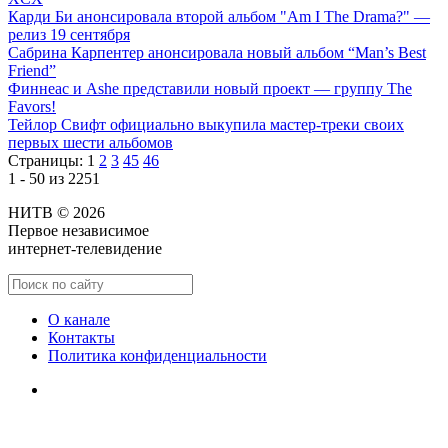
Карди Би анонсировала второй альбом "Am I The Drama?" —
релиз 19 сентября
Сабрина Карпентер анонсировала новый альбом “Man’s Best
Friend”
Финнеас и Ashe представили новый проект — группу The
Favors!
Тейлор Свифт официально выкупила мастер-треки своих
первых шести альбомов
Страницы:
1
2
3
45
46
1 - 50 из 2251
НИТВ © 2026
Первое независимое
интернет-телевидение
О канале
Контакты
Политика конфиденциальности