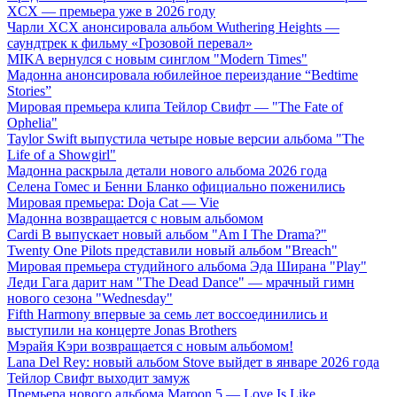
XCX — премьера уже в 2026 году
Чарли XCX анонсировала альбом Wuthering Heights —
саундтрек к фильму «Грозовой перевал»
MIKA вернулся с новым синглом "Modern Times"
Мадонна анонсировала юбилейное переиздание “Bedtime
Stories”
Мировая премьера клипа Тейлор Свифт — "The Fate of
Ophelia"
Taylor Swift выпустила четыре новые версии альбома "The
Life of a Showgirl"
Мадонна раскрыла детали нового альбома 2026 года
Селена Гомес и Бенни Бланко официально поженились
Мировая премьера: Doja Cat — Vie
Мадонна возвращается с новым альбомом
Cardi B выпускает новый альбом "Am I The Drama?"
Twenty One Pilots представили новый альбом "Breach"
Мировая премьера студийного альбома Эда Ширана "Play"
Леди Гага дарит нам "The Dead Dance" — мрачный гимн
нового сезона "Wednesday"
Fifth Harmony впервые за семь лет воссоединились и
выступили на концерте Jonas Brothers
Мэрайя Кэри возвращается с новым альбомом!
Lana Del Rey: новый альбом Stove выйдет в январе 2026 года
Тейлор Свифт выходит замуж
Премьера нового альбома Maroon 5 — Love Is Like