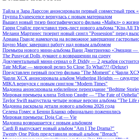
Тайла и Зара Ларссон анонсировали первый совместный трек
Группа Evanescence вернулась с новым материалом
Вышел новый тизер биографического фильма «Майкл» о жизн
Гарри Стайлс представил трек-лист нового альбома "Kiss All The
Мелани Мартинес тизерит новый сингл "Possession" перед вых
Ариана Гранде намекнула на возможное завершение гастрольн
Бруно Марс завершил работу над новым альбомом
Премьера нового мини-альбома Вани Дмитриенко «Эмоции — 
The Pussycat Dolls думают о возвращении на сцену
Документальный мини-сериал о P. Diddy — 2 декабря состоится
Tate McRae — мировой релиз So Close To What??? (Deluxe)
Представлен первый постер фильма "The Moment" с Чарли XCX
Чарли XCX анонсировала альбом Wuthering Heights — саундтре
MIKA вернулся с новым синглом "Modern Times"
Мадонна анонсировала юбилейное переиздание “Bedtime Storie
Мировая премьера клипа Тейлор Свифт — "The Fate of Ophelia"
Taylor Swift выпустила четыре новые версии альбома "The Life o
Мадонна раскрыла детали нового альбома 2026 года
Селена Гомес и Бенни Бланко официально поженились
Мировая премьера: Doja Cat — Vie
Мадонна возвращается с новым альбомом
Cardi B выпускает новый альбом "Am I The Drama?"
Twenty One Pilots представили новый альбом "Breach"