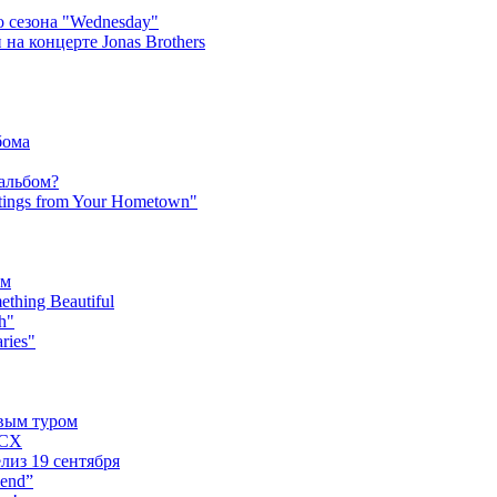
 сезона "Wednesday"
на концерте Jonas Brothers
бома
 альбом?
tings from Your Hometown"
ьм
hing Beautiful
h"
ries"
овым туром
XCX
лиз 19 сентября
iend”