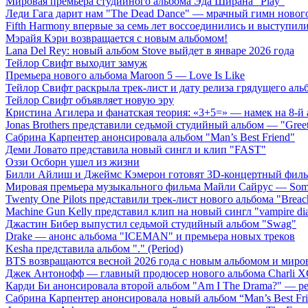
Мировая премьера студийного альбома Эда Ширана "Play"
Леди Гага дарит нам "The Dead Dance" — мрачный гимн нового
Fifth Harmony впервые за семь лет воссоединились и выступили 
Мэрайя Кэри возвращается с новым альбомом!
Lana Del Rey: новый альбом Stove выйдет в январе 2026 года
Тейлор Свифт выходит замуж
Премьера нового альбома Maroon 5 — Love Is Like
Тейлор Свифт раскрыла трек-лист и дату релиза грядущего аль
Тейлор Свифт объявляет новую эру
Кристина Агилера и фанатская теория: «3+5=» — намек на 8-й
Jonas Brothers представили седьмой студийный альбом — "Gree
Сабрина Карпентер анонсировала альбом "Man’s Best Friend"
Деми Ловато представила новый сингл и клип "FAST"
Оззи Осборн ушел из жизни
Билли Айлиш и Джеймс Кэмерон готовят 3D-концертный фил
Мировая премьера музыкального фильма Майли Сайрус — Somet
Twenty One Pilots представили трек-лист нового альбома "Breac
Machine Gun Kelly представил клип на новый сингл "vampire dia
Джастин Бибер выпустил седьмой студийный альбом "Swag"
Drake — анонс альбома "ICEMAN" и премьера новых треков
Kesha представила альбом "." (Period)
BTS возвращаются весной 2026 года с новым альбомом и мир
Джек Антонофф — главный продюсер нового альбома Charli 
Карди Би анонсировала второй альбом "Am I The Drama?" — ре
Сабрина Карпентер анонсировала новый альбом “Man’s Best Fr