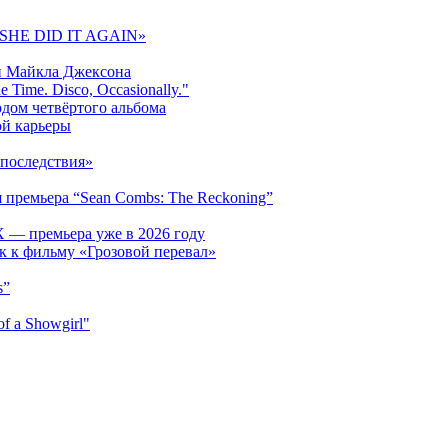
 «SHE DID IT AGAIN»
и Майкла Джексона
 Time. Disco, Occasionally."
одом четвёртого альбома
ой карьеры
последствия»
 премьера “Sean Combs: The Reckoning”
 — премьера уже в 2026 году
к к фильму «Грозовой перевал»
s”
f a Showgirl"