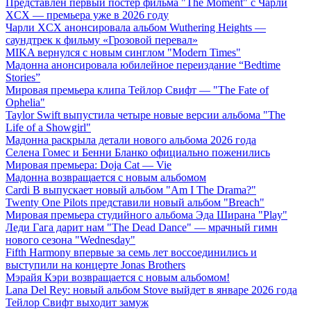
Представлен первый постер фильма "The Moment" с Чарли
XCX — премьера уже в 2026 году
Чарли XCX анонсировала альбом Wuthering Heights —
саундтрек к фильму «Грозовой перевал»
MIKA вернулся с новым синглом "Modern Times"
Мадонна анонсировала юбилейное переиздание “Bedtime
Stories”
Мировая премьера клипа Тейлор Свифт — "The Fate of
Ophelia"
Taylor Swift выпустила четыре новые версии альбома "The
Life of a Showgirl"
Мадонна раскрыла детали нового альбома 2026 года
Селена Гомес и Бенни Бланко официально поженились
Мировая премьера: Doja Cat — Vie
Мадонна возвращается с новым альбомом
Cardi B выпускает новый альбом "Am I The Drama?"
Twenty One Pilots представили новый альбом "Breach"
Мировая премьера студийного альбома Эда Ширана "Play"
Леди Гага дарит нам "The Dead Dance" — мрачный гимн
нового сезона "Wednesday"
Fifth Harmony впервые за семь лет воссоединились и
выступили на концерте Jonas Brothers
Мэрайя Кэри возвращается с новым альбомом!
Lana Del Rey: новый альбом Stove выйдет в январе 2026 года
Тейлор Свифт выходит замуж