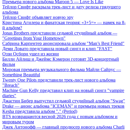
Премьера нового альбома Maroon 5 — Love Is Like
Тейлор Свифт раскрыла трек-лист и дату релиза грядущего
альбома
Тейлор Свифт объявляет новую эру
Кристина Агилера и фанатская теория: «3+5=» — намек на 8-
й альбом?
Jonas Brothers представили седьмой студийный альбом —
"Greetings from Your Hometown"
Сабрина Карпентер анонсировала альбом "Man’s Best Friend"
Деми Ловато представила новый сингл и клип "FAST"
Оззи Осборн ушел из жизни
Билли Айлиш и Джеймс Кэмерон готовят 3D-концертный
фильм
Мировая премьера музыкального фильма Майли Сайрус —
Something Beautiful
Twenty One Pilots представили трек-лист нового альбома
"Breach"
Machine Gun Kelly представил клип на новый сингл "vampire
diaries"
Джастин Бибер выпустил седьмой студийный альбом "Swag"
Drake — анонс альбома "ICEMAN" и премьера новых треков
Kesha представила альбом "." (Period)
BTS возвращаются весной 2026 года с новым альбомом и
мировым туром
Джек Антонофф — главный продюсер нового альбома Charli