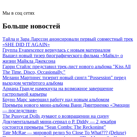
Мы в соц сетях
Больше новостей
Тайла и Зара Ларссон анонсировали первый совместный трек
«SHE DID IT AGAIN»
Группа Evanescence вернулась с новым материалом
Вышел новый тизер биографического фильма «Майкл» о
жизни Майкла Джексона
Гарри Стайлс представил трек-лист нового альбома "Kiss All
The Time. Disco, Occasionally."
Мелани Мартинес тизерит новый сингл "Possession" перед
выходом четвёртого альбома
Ариана Гранде намекнула на возможное завершение
гастрольной карьеры
Бруно Марс завершил работу над новым альбомом
Премьера нового мини-альбома Вани Дмитриенко «Эмоции
— последствия»
The Pussycat Dolls думают о возвращении на сцену
Документальный мини-сериал о P. Diddy — 2 декабря
состоится премьера “Sean Combs: The Reckoning”
Tate McRae — мировой релиз So Close To What??? (Deluxe)