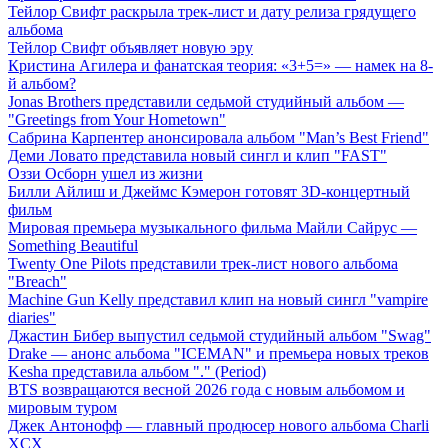
Тейлор Свифт раскрыла трек-лист и дату релиза грядущего
альбома
Тейлор Свифт объявляет новую эру
Кристина Агилера и фанатская теория: «3+5=» — намек на 8-
й альбом?
Jonas Brothers представили седьмой студийный альбом —
"Greetings from Your Hometown"
Сабрина Карпентер анонсировала альбом "Man’s Best Friend"
Деми Ловато представила новый сингл и клип "FAST"
Оззи Осборн ушел из жизни
Билли Айлиш и Джеймс Кэмерон готовят 3D-концертный
фильм
Мировая премьера музыкального фильма Майли Сайрус —
Something Beautiful
Twenty One Pilots представили трек-лист нового альбома
"Breach"
Machine Gun Kelly представил клип на новый сингл "vampire
diaries"
Джастин Бибер выпустил седьмой студийный альбом "Swag"
Drake — анонс альбома "ICEMAN" и премьера новых треков
Kesha представила альбом "." (Period)
BTS возвращаются весной 2026 года с новым альбомом и
мировым туром
Джек Антонофф — главный продюсер нового альбома Charli
XCX