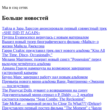
Мы в соц сетях
Больше новостей
Тайла и Зара Ларссон анонсировали первый совместный трек
«SHE DID IT AGAIN»
Группа Evanescence вернулась с новым материалом
Вышел новый тизер биографического фильма «Майкл» о
жизни Майкла Джексона
Гарри Стайлс представил трек-лист нового альбома "Kiss All
The Time. Disco, Occasionally."
Мелани Мартинес тизерит новый сингл "Possession" перед
выходом четвёртого альбома
Ариана Гранде намекнула на возможное завершение
гастрольной карьеры
Бруно Марс завершил работу над новым альбомом
Премьера нового мини-альбома Вани Дмитриенко «Эмоции
— последствия»
The Pussycat Dolls думают о возвращении на сцену
Документальный мини-сериал о P. Diddy — 2 декабря
состоится премьера “Sean Combs: The Reckoning”
Tate McRae — мировой релиз So Close To What??? (Deluxe)
Представлен первый постер фильма "The Moment" с Чарли