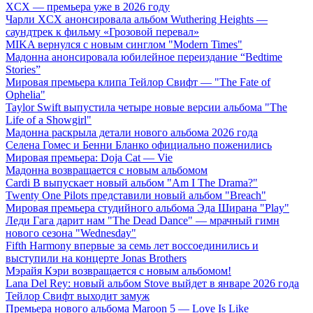
XCX — премьера уже в 2026 году
Чарли XCX анонсировала альбом Wuthering Heights —
саундтрек к фильму «Грозовой перевал»
MIKA вернулся с новым синглом "Modern Times"
Мадонна анонсировала юбилейное переиздание “Bedtime
Stories”
Мировая премьера клипа Тейлор Свифт — "The Fate of
Ophelia"
Taylor Swift выпустила четыре новые версии альбома "The
Life of a Showgirl"
Мадонна раскрыла детали нового альбома 2026 года
Селена Гомес и Бенни Бланко официально поженились
Мировая премьера: Doja Cat — Vie
Мадонна возвращается с новым альбомом
Cardi B выпускает новый альбом "Am I The Drama?"
Twenty One Pilots представили новый альбом "Breach"
Мировая премьера студийного альбома Эда Ширана "Play"
Леди Гага дарит нам "The Dead Dance" — мрачный гимн
нового сезона "Wednesday"
Fifth Harmony впервые за семь лет воссоединились и
выступили на концерте Jonas Brothers
Мэрайя Кэри возвращается с новым альбомом!
Lana Del Rey: новый альбом Stove выйдет в январе 2026 года
Тейлор Свифт выходит замуж
Премьера нового альбома Maroon 5 — Love Is Like