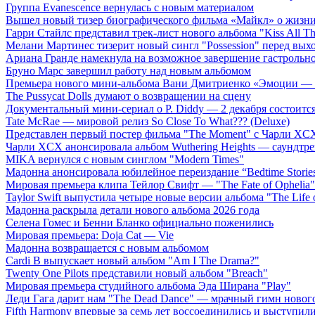
Группа Evanescence вернулась с новым материалом
Вышел новый тизер биографического фильма «Майкл» о жизн
Гарри Стайлс представил трек-лист нового альбома "Kiss All The
Мелани Мартинес тизерит новый сингл "Possession" перед вых
Ариана Гранде намекнула на возможное завершение гастрольн
Бруно Марс завершил работу над новым альбомом
Премьера нового мини-альбома Вани Дмитриенко «Эмоции — 
The Pussycat Dolls думают о возвращении на сцену
Документальный мини-сериал о P. Diddy — 2 декабря состоится
Tate McRae — мировой релиз So Close To What??? (Deluxe)
Представлен первый постер фильма "The Moment" с Чарли XCX
Чарли XCX анонсировала альбом Wuthering Heights — саундтре
MIKA вернулся с новым синглом "Modern Times"
Мадонна анонсировала юбилейное переиздание “Bedtime Storie
Мировая премьера клипа Тейлор Свифт — "The Fate of Ophelia"
Taylor Swift выпустила четыре новые версии альбома "The Life o
Мадонна раскрыла детали нового альбома 2026 года
Селена Гомес и Бенни Бланко официально поженились
Мировая премьера: Doja Cat — Vie
Мадонна возвращается с новым альбомом
Cardi B выпускает новый альбом "Am I The Drama?"
Twenty One Pilots представили новый альбом "Breach"
Мировая премьера студийного альбома Эда Ширана "Play"
Леди Гага дарит нам "The Dead Dance" — мрачный гимн нового
Fifth Harmony впервые за семь лет воссоединились и выступили 