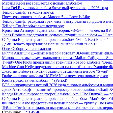
Мэрайя Кэри возвращается с новым альбомом!
Lana Del Rey: новый альбом Stove выйдет в январе 2026 года
Тейлор Свифт выходит замуж
Премьера нового альбома Maroon 5 — Love Is Like
Тейлор Свифт раскрыла трек-лист и дату релиза грядущего аль
Тейлор Свифт объявляет новую эру
Кристина Агилера и фанатская теория: «3+5=» — намек на 8-й
Jonas Brothers представили седьмой студийный альбом — "Gree
Сабрина Карпентер анонсировала альбом "Man’s Best Friend"
Деми Ловато представила новый сингл и клип "FAST"
Оззи Осборн ушел из жизни
Билли Айлиш и Джеймс Кэмерон готовят 3D-концертный фил
Мировая премьера музыкального фильма Майли Сайрус — Somet
Twenty One Pilots представили трек-лист нового альбома "Breac
Machine Gun Kelly представил клип на новый сингл "vampire dia
Джастин Бибер выпустил седьмой студийный альбом "Swag"
Drake — анонс альбома "ICEMAN" и премьера новых треков
Kesha представила альбом "." (Period)
BTS возвращаются весной 2026 года с новым альбомом и мир
Джек Антонофф — главный продюсер нового альбома Charli 
Карди Би анонсировала второй альбом "Am I The Drama?" — ре
Сабрина Карпентер анонсировала новый альбом “Man’s Best Fr
Финнеас и Ashe представили новый проект — группу The Favo
Тейлор Свифт официально выкупила мастер-треки своих перв
Страницы:
1
2
3
45
46