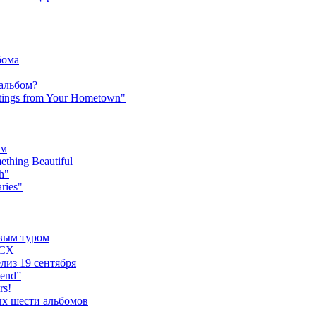
бома
 альбом?
tings from Your Hometown"
ьм
hing Beautiful
h"
ries"
овым туром
XCX
лиз 19 сентября
iend”
rs!
ых шести альбомов