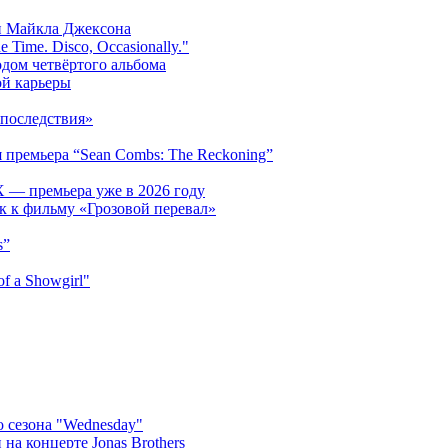
и Майкла Джексона
 Time. Disco, Occasionally."
одом четвёртого альбома
ой карьеры
последствия»
 премьера “Sean Combs: The Reckoning”
 — премьера уже в 2026 году
к к фильму «Грозовой перевал»
s”
f a Showgirl"
 сезона "Wednesday"
на концерте Jonas Brothers