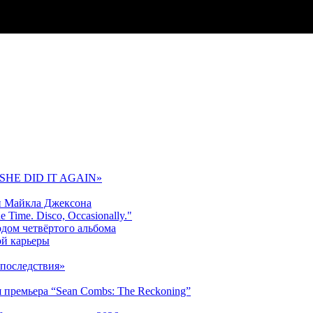
 «SHE DID IT AGAIN»
и Майкла Джексона
 Time. Disco, Occasionally."
одом четвёртого альбома
ой карьеры
последствия»
 премьера “Sean Combs: The Reckoning”