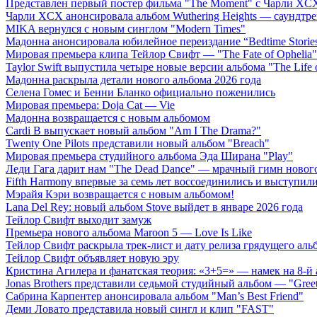
Представлен первый постер фильма "The Moment" с Чарли XCX
Чарли XCX анонсировала альбом Wuthering Heights — саундтре
MIKA вернулся с новым синглом "Modern Times"
Мадонна анонсировала юбилейное переиздание “Bedtime Storie
Мировая премьера клипа Тейлор Свифт — "The Fate of Ophelia"
Taylor Swift выпустила четыре новые версии альбома "The Life o
Мадонна раскрыла детали нового альбома 2026 года
Селена Гомес и Бенни Бланко официально поженились
Мировая премьера: Doja Cat — Vie
Мадонна возвращается с новым альбомом
Cardi B выпускает новый альбом "Am I The Drama?"
Twenty One Pilots представили новый альбом "Breach"
Мировая премьера студийного альбома Эда Ширана "Play"
Леди Гага дарит нам "The Dead Dance" — мрачный гимн нового
Fifth Harmony впервые за семь лет воссоединились и выступили 
Мэрайя Кэри возвращается с новым альбомом!
Lana Del Rey: новый альбом Stove выйдет в январе 2026 года
Тейлор Свифт выходит замуж
Премьера нового альбома Maroon 5 — Love Is Like
Тейлор Свифт раскрыла трек-лист и дату релиза грядущего аль
Тейлор Свифт объявляет новую эру
Кристина Агилера и фанатская теория: «3+5=» — намек на 8-й
Jonas Brothers представили седьмой студийный альбом — "Gree
Сабрина Карпентер анонсировала альбом "Man’s Best Friend"
Деми Ловато представила новый сингл и клип "FAST"