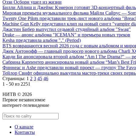
Оззи Осборн ушел из жизни
Билли Айлиш и Джеймс Кэмерон готовят 3D-концертный фил
Мировая премьера музыкального фильма Майли Сайрус — Somet
Twenty One Pilots представили трек-лист нового альбома "Breac
Machine Gun Kelly представил клип на новый сингл "vampire dia
Джастин Бибер выпустил седьмой студийный альбом "Swag"
Drake — анонс альбома "ICEMAN" и премьера новых треков
Kesha представила альбом "." (Period)
BTS возвращаются весной 2026 года с новым альбомом и мир
Джек Антонофф — главный продюсер нового альбома Charli 
Карди Би анонсировала второй альбом "Am I The Drama?" — ре
Сабрина Карпентер анонсировала новый альбом “Man’s Best Fr
Финнеас и Ashe представили новый проект — группу The Favo
Тейлор Свифт официально выкупила мастер-треки своих перв
Страницы:
1
2
3
45
46
1 - 50 из 2251
НИТВ © 2026
Первое независимое
интернет-телевидение
О канале
Контакты