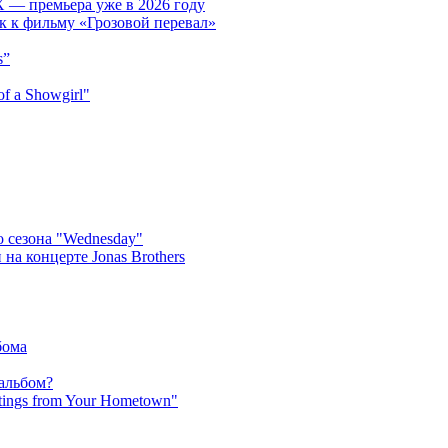
 — премьера уже в 2026 году
к к фильму «Грозовой перевал»
s”
f a Showgirl"
 сезона "Wednesday"
на концерте Jonas Brothers
бома
 альбом?
tings from Your Hometown"