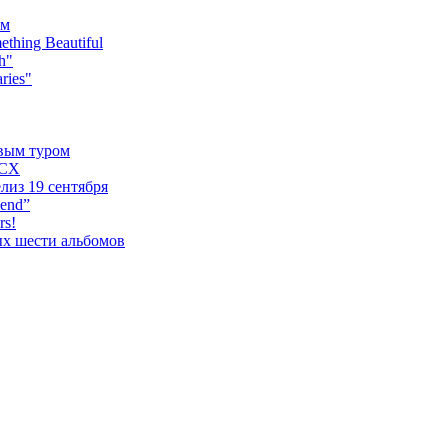
ьм
hing Beautiful
h"
ries"
овым туром
XCX
лиз 19 сентября
iend”
rs!
ых шести альбомов