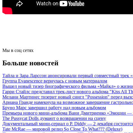
Мы в соц сетях
Больше новостей
Тайла и Зара Ларссон анонсировали первый совместный трек
Группа Evanescence вернулась с новым материалом
Вышел новый тизер биографического фильма «Майкл» о жизн
Гарри Стайлс представил трек-лист нового альбома "Kiss All The
Мелани Мартинес тизерит новый сингл "Possession" перед вых
Ариана Гранде намекнула на возможное завершение гастрольн
Бруно Марс завершил работу над новым альбомом
Премьера нового мини-альбома Вани Дмитриенко «Эмоции — 
The Pussycat Dolls думают о возвращении на сцену
Документальный мини-сериал о P. Diddy — 2 декабря состоится
Tate McRae — мировой релиз So Close To What??? (Deluxe)