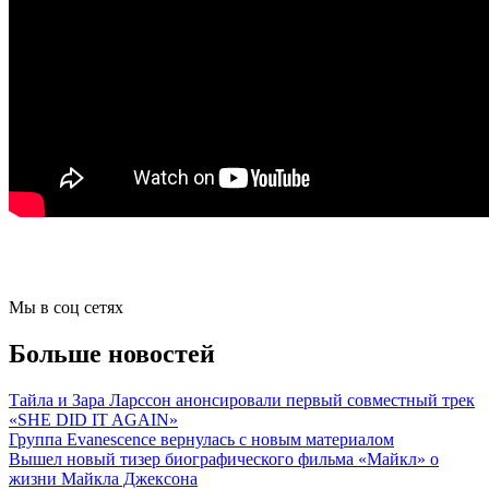
Мы в соц сетях
Больше новостей
Тайла и Зара Ларссон анонсировали первый совместный трек
«SHE DID IT AGAIN»
Группа Evanescence вернулась с новым материалом
Вышел новый тизер биографического фильма «Майкл» о
жизни Майкла Джексона