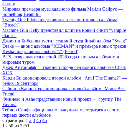
фильм
Мировая премьера музыкального фильма Майли Сайрус —
Something Beautiful
Twenty One Pilots представили трек-лист нового альбома
"Breach"
Machine Gun Kelly представил клип на новый сингл "vampire
diaries"
Джастин Бибер выпустил седьмой студийный альбом "Swag"
Drake — анонс альбома "ICEMAN" и премьера новых треков
Kesha представила альбом "." (Period)
BTS возвращаются весной 2026 года с новым альбомом и
мировым туром
Джек Антонофф — главный продюсер нового альбома Charli
XCX
Карди Би анонсировала второй альбом "Am I The Drama?" —
релиз 19 сентября
Сабрина Карпентер анонсировала новый альбом “Man’s Best
Friend”
Финнеас и Ashe представили новый проект — группу The
Favors!
Тейлор Свифт официально выкупила мастер-треки своих
первых шести альбомов
Страницы:
1
2
3
45
46
1 - 50 из 2251