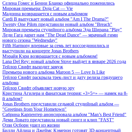
Селена Гомес и Бенни Бланко официально поженились
Мировая премьера: Doja Cat — Vie
Мадонна возвращается с новым альбомом
Cardi B выпускает новый альбом "Am I The Drama?"
Twenty One Pilots представили новый альбом "Breach"
Мировая премьера студийного альбома Эда Ширана "Play"
Леди Гага дарит нам "The Dead Dance" — мрачный гимн
нового сезона "Wednesday"
Fifth Harmony впервые за семь лет воссоединились и
выступили на концерте Jonas Brothers
Мэрайя Кэри возвращается с новым альбомом!
Lana Del Rey: новый альбом Stove выйдет в январе 2026 года
Тейлор Свифт выходит замуж
Премьера нового альбома Maroon 5 — Love Is Like
Тейлор Свифт раскрыла трек-лист и дату релиза грядущего
альбома
Тейлор Свифт объявляет новую эру
Кристина Агилера и фанатская теория: «3+5=» — намек на 8-
й альбом?
Jonas Brothers представили седьмой студийный альбом —
"Greetings from Your Hometown"
Сабрина Карпентер анонсировала альбом "Man’s Best Friend"
Деми Ловато представила новый сингл и клип "FAST"
Оззи Осборн ушел из жизни
Билли Айлиш и Джеймс Кэмерон готовят 3D-концертный