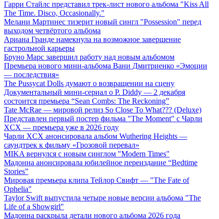
Гарри Стайлс представил трек-лист нового альбома "Kiss All
The Time. Disco, Occasionally."
Мелани Мартинес тизерит новый сингл "Possession" перед
выходом четвёртого альбома
Ариана Гранде намекнула на возможное завершение
гастрольной карьеры
Бруно Марс завершил работу над новым альбомом
Премьера нового мини-альбома Вани Дмитриенко «Эмоции
— последствия»
The Pussycat Dolls думают о возвращении на сцену
Документальный мини-сериал о P. Diddy — 2 декабря
состоится премьера “Sean Combs: The Reckoning”
Tate McRae — мировой релиз So Close To What??? (Deluxe)
Представлен первый постер фильма "The Moment" с Чарли
XCX — премьера уже в 2026 году
Чарли XCX анонсировала альбом Wuthering Heights —
саундтрек к фильму «Грозовой перевал»
MIKA вернулся с новым синглом "Modern Times"
Мадонна анонсировала юбилейное переиздание “Bedtime
Stories”
Мировая премьера клипа Тейлор Свифт — "The Fate of
Ophelia"
Taylor Swift выпустила четыре новые версии альбома "The
Life of a Showgirl"
Мадонна раскрыла детали нового альбома 2026 года