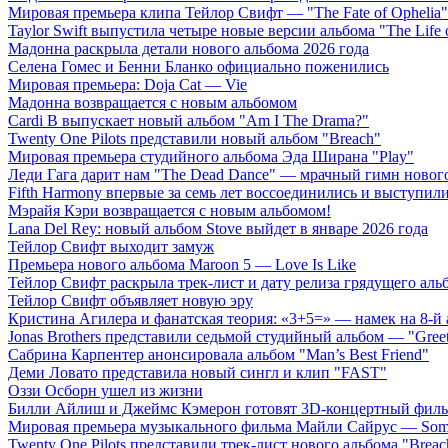
Мировая премьера клипа Тейлор Свифт — "The Fate of Ophelia"
Taylor Swift выпустила четыре новые версии альбома "The Life o
Мадонна раскрыла детали нового альбома 2026 года
Селена Гомес и Бенни Бланко официально поженились
Мировая премьера: Doja Cat — Vie
Мадонна возвращается с новым альбомом
Cardi B выпускает новый альбом "Am I The Drama?"
Twenty One Pilots представили новый альбом "Breach"
Мировая премьера студийного альбома Эда Ширана "Play"
Леди Гага дарит нам "The Dead Dance" — мрачный гимн нового
Fifth Harmony впервые за семь лет воссоединились и выступили 
Мэрайя Кэри возвращается с новым альбомом!
Lana Del Rey: новый альбом Stove выйдет в январе 2026 года
Тейлор Свифт выходит замуж
Премьера нового альбома Maroon 5 — Love Is Like
Тейлор Свифт раскрыла трек-лист и дату релиза грядущего аль
Тейлор Свифт объявляет новую эру
Кристина Агилера и фанатская теория: «3+5=» — намек на 8-й
Jonas Brothers представили седьмой студийный альбом — "Gree
Сабрина Карпентер анонсировала альбом "Man’s Best Friend"
Деми Ловато представила новый сингл и клип "FAST"
Оззи Осборн ушел из жизни
Билли Айлиш и Джеймс Кэмерон готовят 3D-концертный фил
Мировая премьера музыкального фильма Майли Сайрус — Somet
Twenty One Pilots представили трек-лист нового альбома "Breac