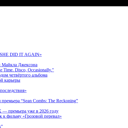
 «SHE DID IT AGAIN»
и Майкла Джексона
 Time. Disco, Occasionally."
одом четвёртого альбома
ой карьеры
последствия»
 премьера “Sean Combs: The Reckoning”
 — премьера уже в 2026 году
к к фильму «Грозовой перевал»
s”