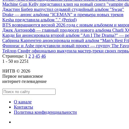
Machine Gun Kelly представил клип на новый сингл "vampire dia
Джастин Бибер выпустил седьмой студийный альбом "Swag"
Drake — анонс альбома "ICEMAN" и премьера новых треков
Kesha представила альбом "." (Period)
BTS возвращаются весной 2026 года с новым альбомом и мир
Джек Антонофф — главный продюсер нового альбома Charli 
Карди Би анонсировала второй альбом "Am I The Drama?" — ре
Сабрина Карпентер анонсировала новый альбом “Man’s Best Fr
Финнеас и Ashe представили новый проект — группу The Favo
Тейлор Свифт официально выкупила мастер-треки своих перв
Страницы:
1
2
3
45
46
1 - 50 из 2251
НИТВ © 2026
Первое независимое
интернет-телевидение
О канале
Контакты
Политика конфиденциальности