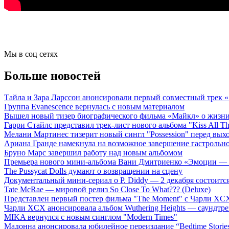
Мы в соц сетях
Больше новостей
Тайла и Зара Ларссон анонсировали первый совместный трек
Группа Evanescence вернулась с новым материалом
Вышел новый тизер биографического фильма «Майкл» о жизн
Гарри Стайлс представил трек-лист нового альбома "Kiss All The
Мелани Мартинес тизерит новый сингл "Possession" перед вых
Ариана Гранде намекнула на возможное завершение гастрольн
Бруно Марс завершил работу над новым альбомом
Премьера нового мини-альбома Вани Дмитриенко «Эмоции — 
The Pussycat Dolls думают о возвращении на сцену
Документальный мини-сериал о P. Diddy — 2 декабря состоится
Tate McRae — мировой релиз So Close To What??? (Deluxe)
Представлен первый постер фильма "The Moment" с Чарли XCX
Чарли XCX анонсировала альбом Wuthering Heights — саундтре
MIKA вернулся с новым синглом "Modern Times"
Мадонна анонсировала юбилейное переиздание “Bedtime Storie