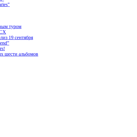
ries"
овым туром
XCX
лиз 19 сентября
iend”
rs!
ых шести альбомов