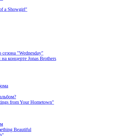
f a Showgirl"
 сезона "Wednesday"
на концерте Jonas Brothers
бома
 альбом?
tings from Your Hometown"
ьм
hing Beautiful
h"