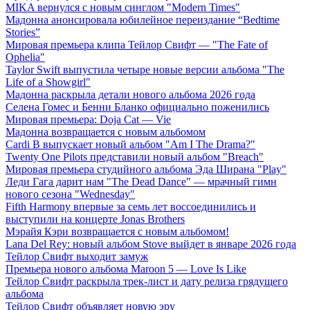
MIKA вернулся с новым синглом "Modern Times"
Мадонна анонсировала юбилейное переиздание “Bedtime
Stories”
Мировая премьера клипа Тейлор Свифт — "The Fate of
Ophelia"
Taylor Swift выпустила четыре новые версии альбома "The
Life of a Showgirl"
Мадонна раскрыла детали нового альбома 2026 года
Селена Гомес и Бенни Бланко официально поженились
Мировая премьера: Doja Cat — Vie
Мадонна возвращается с новым альбомом
Cardi B выпускает новый альбом "Am I The Drama?"
Twenty One Pilots представили новый альбом "Breach"
Мировая премьера студийного альбома Эда Ширана "Play"
Леди Гага дарит нам "The Dead Dance" — мрачный гимн
нового сезона "Wednesday"
Fifth Harmony впервые за семь лет воссоединились и
выступили на концерте Jonas Brothers
Мэрайя Кэри возвращается с новым альбомом!
Lana Del Rey: новый альбом Stove выйдет в январе 2026 года
Тейлор Свифт выходит замуж
Премьера нового альбома Maroon 5 — Love Is Like
Тейлор Свифт раскрыла трек-лист и дату релиза грядущего
альбома
Тейлор Свифт объявляет новую эру