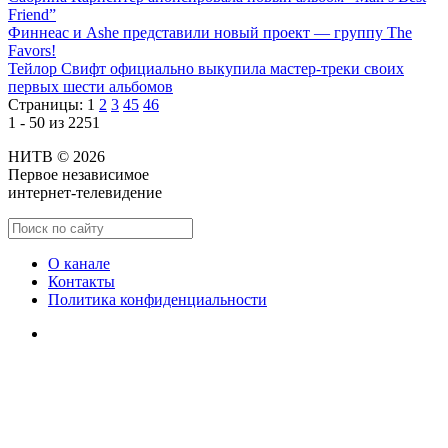
Friend”
Финнеас и Ashe представили новый проект — группу The
Favors!
Тейлор Свифт официально выкупила мастер-треки своих
первых шести альбомов
Страницы:
1
2
3
45
46
1 - 50 из 2251
НИТВ © 2026
Первое независимое
интернет-телевидение
О канале
Контакты
Политика конфиденциальности