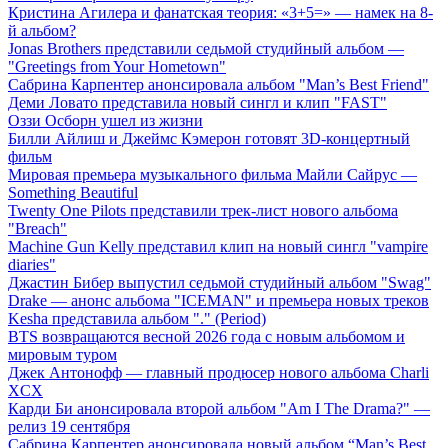
Кристина Агилера и фанатская теория: «3+5=» — намек на 8-
й альбом?
Jonas Brothers представили седьмой студийный альбом —
"Greetings from Your Hometown"
Сабрина Карпентер анонсировала альбом "Man’s Best Friend"
Деми Ловато представила новый сингл и клип "FAST"
Оззи Осборн ушел из жизни
Билли Айлиш и Джеймс Кэмерон готовят 3D-концертный
фильм
Мировая премьера музыкального фильма Майли Сайрус —
Something Beautiful
Twenty One Pilots представили трек-лист нового альбома
"Breach"
Machine Gun Kelly представил клип на новый сингл "vampire
diaries"
Джастин Бибер выпустил седьмой студийный альбом "Swag"
Drake — анонс альбома "ICEMAN" и премьера новых треков
Kesha представила альбом "." (Period)
BTS возвращаются весной 2026 года с новым альбомом и
мировым туром
Джек Антонофф — главный продюсер нового альбома Charli
XCX
Карди Би анонсировала второй альбом "Am I The Drama?" —
релиз 19 сентября
Сабрина Карпентер анонсировала новый альбом “Man’s Best