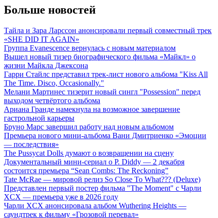
Больше новостей
Тайла и Зара Ларссон анонсировали первый совместный трек
«SHE DID IT AGAIN»
Группа Evanescence вернулась с новым материалом
Вышел новый тизер биографического фильма «Майкл» о
жизни Майкла Джексона
Гарри Стайлс представил трек-лист нового альбома "Kiss All
The Time. Disco, Occasionally."
Мелани Мартинес тизерит новый сингл "Possession" перед
выходом четвёртого альбома
Ариана Гранде намекнула на возможное завершение
гастрольной карьеры
Бруно Марс завершил работу над новым альбомом
Премьера нового мини-альбома Вани Дмитриенко «Эмоции
— последствия»
The Pussycat Dolls думают о возвращении на сцену
Документальный мини-сериал о P. Diddy — 2 декабря
состоится премьера “Sean Combs: The Reckoning”
Tate McRae — мировой релиз So Close To What??? (Deluxe)
Представлен первый постер фильма "The Moment" с Чарли
XCX — премьера уже в 2026 году
Чарли XCX анонсировала альбом Wuthering Heights —
саундтрек к фильму «Грозовой перевал»