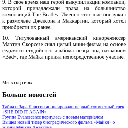
9. В свое время наш герой выкупил акции компании,
которой принадлежали права на большинство
композиций The Beatles. Именно этот шаг послужил
к размолвке Джексона и Маккартни, который хотел
приобрести их ранее.
10. Титулованный американский кинорежиссер
Мартин Скорсезе снял целый мини-фильм на основе
седьмого студийного альбома певца под названием
«Bad», где Майкл принял непосредственное участие.
Мы в соц сетях
Больше новостей
Тайла и Зара Ларссон анонсировали первый совместный трек
«SHE DID IT AGAIN»
Группа Evanescence вернулась с новым материалом
Вышел новый тизер биографического фильма «Майкл» о
жизни Майкла Джексона