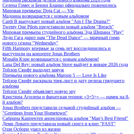
Селена Гомес и Бенни Бланко официально поженились
Мировая премьера: Doja Cat — Vie
Мадонна возвращается с новым альбомом
Cardi B выпускает новый альбом "Am I The Drama?"
Twenty One Pilots представили новый альбом "Breach"
Мировая премьера студийного альбома Эда Ширана "Play"
Леди Гага дарит нам "The Dead Dance" — мрачный гимн
нового сезона "Wednesday"
Fifth Harmony впервые за семь лет воссоединились и
выступили на концерте Jonas Brothers
Мэрайя Кэри возвращается с новым альбомом!
Lana Del Rey: новый альбом Stove выйдет в январе 2026 года
Тейлор Свифт выходит замуж
Премьера нового альбома Maroon 5 — Love Is Like
Тейлор Свифт раскрыла трек-лист и дату релиза грядущего
альбома
Тейлор Свифт объявляет новую эру
Кристина Агилера и фанатская теория: «3+5=» — намек на 8-
й альбом?
Jonas Brothers представили седьмой студийный альбом —
"Greetings from Your Hometown"
Сабрина Карпентер анонсировала альбом "Man’s Best Friend"
Деми Ловато представила новый сингл и клип "FAST"
Оззи Осборн ушел из жизни