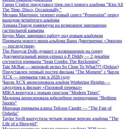
Гарри Стайлс представил трек-лист нового альбома "Kiss All
The Time. Disco, Occasionally."
Мелани Мартинес тизерит новый сингл "Possession" перед
выходом четвёртого альбома
Ариана Гранде намекнула на возможное завершение
гастрольной карьеры
Бруно Марс завершил работу над новым альбомом
Премьера нового мини-альбома Вани Дмитриенко «Эмоции
— последствия»
The Pussycat Dolls думают о возвращении на сцену
Документальный мини-сериал о P. Diddy — 2 декабря
состоится премьера “Sean Combs: The Reckoning”
Tate McRae — мировой релиз So Close To What??? (Deluxe)
Представлен первый постер фильма "The Moment" с Чарли
XCX — премьера уже в 2026 году
Чарли XCX анонсировала альбом Wuthering Heights —
саундтрек к фильму «Грозовой перевал»
MIKA вернулся с новым синглом "Modern Times"
Мадонна анонсировала юбилейное переиздание “Bedtime
Stories”
Мировая премьера клипа Тейлор Свифт — "The Fate of
Ophelia"
Taylor Swift выпустила четыре новые версии альбома "The
Life of a Showgirl"
Мадонна раскрыла детали нового альбома 2026 года