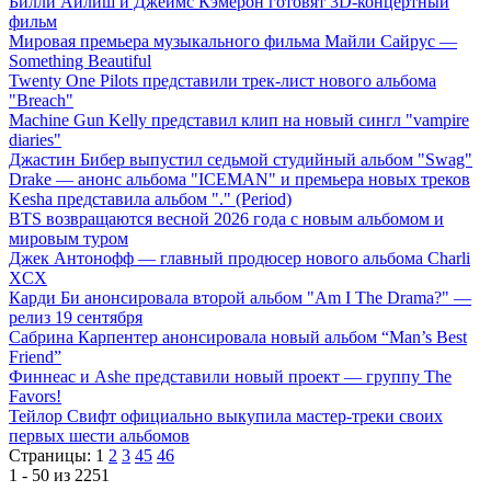
Билли Айлиш и Джеймс Кэмерон готовят 3D-концертный
фильм
Мировая премьера музыкального фильма Майли Сайрус —
Something Beautiful
Twenty One Pilots представили трек-лист нового альбома
"Breach"
Machine Gun Kelly представил клип на новый сингл "vampire
diaries"
Джастин Бибер выпустил седьмой студийный альбом "Swag"
Drake — анонс альбома "ICEMAN" и премьера новых треков
Kesha представила альбом "." (Period)
BTS возвращаются весной 2026 года с новым альбомом и
мировым туром
Джек Антонофф — главный продюсер нового альбома Charli
XCX
Карди Би анонсировала второй альбом "Am I The Drama?" —
релиз 19 сентября
Сабрина Карпентер анонсировала новый альбом “Man’s Best
Friend”
Финнеас и Ashe представили новый проект — группу The
Favors!
Тейлор Свифт официально выкупила мастер-треки своих
первых шести альбомов
Страницы:
1
2
3
45
46
1 - 50 из 2251