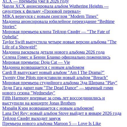
XCX — премьера уже в 2026 году
Чарли XCX анонсировала альбом Wuthering Heights —
саундтрек к фильму «Грозовой перевал»
MIKA вернулся с новым синглом "Modern Times"
Мадонна анонсировала юбилейное переиздание “Bedtime
Stories”
Мировая премьера клипа Тейлор Свифт — "The Fate of
Ophelia"
Taylor Swift выпустила четыре новые версии альбома "The
Life of a Showgirl"
Мадонна раскрыла детали нового альбома 2026 года
Селена Гомес и Бенни Бланко официально поженились
Мировая премьера: Doja Cat — Vie
Мадонна возвращается с новым альбомом
Cardi B выпускает новый альбом "Am I The Drama?"
Twenty One Pilots представили новый альбом "Breach"
Мировая премьера студийного альбома Эда Ширана "Play"
Леди Гага дарит нам "The Dead Dance" — мрачный гимн
нового сезона "Wednesday"
Fifth Harmony впервые за семь лет воссоединились и
выступили на концерте Jonas Brothers
Мэрайя Кэри возвращается с новым альбомом!
Lana Del Rey: новый альбом Stove выйдет в январе 2026 года
Тейлор Свифт выходит замуж
Премьера нового альбома Maroon 5 — Love Is Like