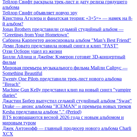
Тейлор Свифт раскрыла трек-лист и дату релиза грядущего
альбома
Тейлор Свифт объявляет новую эру
Кристина Агилера и фанатская теория: «3+5=» — намек на 8-
й альбом?
Jonas Brothers представили седьмой студийный альбом —
"Greetings from Your Hometown"
Сабрина Карпентер анонсировала альбом "Man’s Best Friend"
Деми Ловато представила новый сингл и клип "FAST"
Оззи Осборн ушел из жизни
Билли Айлиш и Джеймс Кэмерон готовят 3D-концертный
фильм
Мировая премьера музыкального фильма Майли Сайрус —
Something Beautiful
Twenty One Pilots представили трек-лист нового альбома
"Breach"
Machine Gun Kelly представил клип на новый сингл "vampire
diaries"
Джастин Бибер выпустил седьмой студийный альбом "Swag"
Drake — анонс альбома "ICEMAN" и премьера новых треков
Kesha представила альбом "." (Period)
BTS возвращаются весной 2026 года с новым альбомом и
мировым туром
Джек Антонофф — главный продюсер нового альбома Charli
XCX