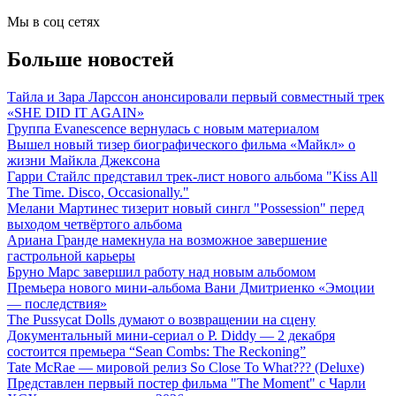
Мы в соц сетях
Больше новостей
Тайла и Зара Ларссон анонсировали первый совместный трек
«SHE DID IT AGAIN»
Группа Evanescence вернулась с новым материалом
Вышел новый тизер биографического фильма «Майкл» о
жизни Майкла Джексона
Гарри Стайлс представил трек-лист нового альбома "Kiss All
The Time. Disco, Occasionally."
Мелани Мартинес тизерит новый сингл "Possession" перед
выходом четвёртого альбома
Ариана Гранде намекнула на возможное завершение
гастрольной карьеры
Бруно Марс завершил работу над новым альбомом
Премьера нового мини-альбома Вани Дмитриенко «Эмоции
— последствия»
The Pussycat Dolls думают о возвращении на сцену
Документальный мини-сериал о P. Diddy — 2 декабря
состоится премьера “Sean Combs: The Reckoning”
Tate McRae — мировой релиз So Close To What??? (Deluxe)
Представлен первый постер фильма "The Moment" с Чарли