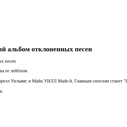
й альбом отклоненных песен
ны ее лейблом.
елл Уильямс и Майк УИЛЛ Made-It. Главным синглом станет "Doc
н.