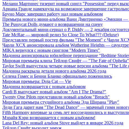
Мелани Мартинес тизерит новый сингл "Possession" перед вых
Ариана Гранде намекнула на возможное завершение гастрольн
Бруно Марс завершил работу над новым альбомом
Премьера нового мини-альбома Вани Дмитриенко «Эмоции — 
The Pussycat Dolls думают о возвращении на сцену
Документальный мини-сериал о P. Diddy — 2 декабря состоится
Tate McRae — мировой релиз So Close To What??? (Deluxe)
Представлен первый постер фильма "The Moment" с Чарли XCX
Чарли XCX анонсировала альбом Wuthering Heights — саундтре
MIKA вернулся с новым синглом "Modern Times"
Мадонна анонсировала юбилейное переиздание “Bedtime Storie
Мировая премьера клипа Тейлор Свифт — "The Fate of Ophelia"
Taylor Swift выпустила четыре новые версии альбома "The Life o
Мадонна раскрыла детали нового альбома 2026 года
Селена Гомес и Бенни Бланко официально поженились
Мировая премьера: Doja Cat — Vie
Мадонна возвращается с новым альбомом
Cardi B выпускает новый альбом "Am I The Drama?"
Twenty One Pilots представили новый альбом "Breach"
Мировая премьера студийного альбома Эда Ширана "Play"
Леди Гага дарит нам "The Dead Dance" — мрачный гимн нового
Fifth Harmony впервые за семь лет воссоединились и выступили 
Мэрайя Кэри возвращается с новым альбомом!
Lana Del Rey: новый альбом Stove выйдет в январе 2026 года
Тейлор Свифт выходит замуж