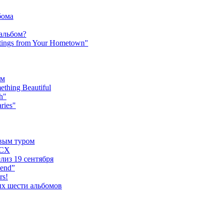
бома
 альбом?
tings from Your Hometown"
ьм
hing Beautiful
h"
ries"
овым туром
XCX
лиз 19 сентября
iend”
rs!
ых шести альбомов