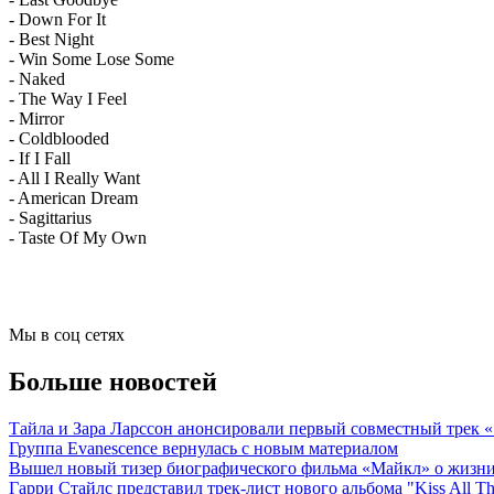
- Down For It
- Best Night
- Win Some Lose Some
- Naked
- The Way I Feel
- Mirror
- Coldblooded
- If I Fall
- All I Really Want
- American Dream
- Sagittarius
- Taste Of My Own
Мы в соц сетях
Больше новостей
Тайла и Зара Ларссон анонсировали первый совместный трек
Группа Evanescence вернулась с новым материалом
Вышел новый тизер биографического фильма «Майкл» о жизн
Гарри Стайлс представил трек-лист нового альбома "Kiss All The