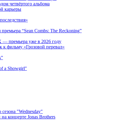
одом четвёртого альбома
ой карьеры
последствия»
 премьера “Sean Combs: The Reckoning”
 — премьера уже в 2026 году
к к фильму «Грозовой перевал»
s”
f a Showgirl"
 сезона "Wednesday"
на концерте Jonas Brothers