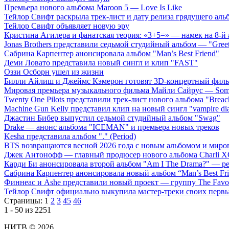
Премьера нового альбома Maroon 5 — Love Is Like
Тейлор Свифт раскрыла трек-лист и дату релиза грядущего аль
Тейлор Свифт объявляет новую эру
Кристина Агилера и фанатская теория: «3+5=» — намек на 8-й
Jonas Brothers представили седьмой студийный альбом — "Gree
Сабрина Карпентер анонсировала альбом "Man’s Best Friend"
Деми Ловато представила новый сингл и клип "FAST"
Оззи Осборн ушел из жизни
Билли Айлиш и Джеймс Кэмерон готовят 3D-концертный фил
Мировая премьера музыкального фильма Майли Сайрус — Somet
Twenty One Pilots представили трек-лист нового альбома "Breac
Machine Gun Kelly представил клип на новый сингл "vampire dia
Джастин Бибер выпустил седьмой студийный альбом "Swag"
Drake — анонс альбома "ICEMAN" и премьера новых треков
Kesha представила альбом "." (Period)
BTS возвращаются весной 2026 года с новым альбомом и мир
Джек Антонофф — главный продюсер нового альбома Charli 
Карди Би анонсировала второй альбом "Am I The Drama?" — ре
Сабрина Карпентер анонсировала новый альбом “Man’s Best Fr
Финнеас и Ashe представили новый проект — группу The Favo
Тейлор Свифт официально выкупила мастер-треки своих перв
Страницы:
1
2
3
45
46
1 - 50 из 2251
НИТВ © 2026