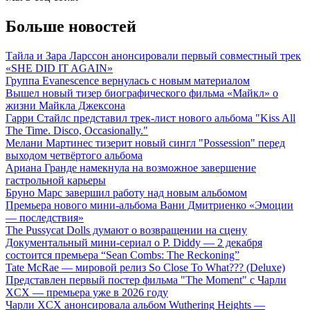
Больше новостей
Тайла и Зара Ларссон анонсировали первый совместный трек
«SHE DID IT AGAIN»
Группа Evanescence вернулась с новым материалом
Вышел новый тизер биографического фильма «Майкл» о
жизни Майкла Джексона
Гарри Стайлс представил трек-лист нового альбома "Kiss All
The Time. Disco, Occasionally."
Мелани Мартинес тизерит новый сингл "Possession" перед
выходом четвёртого альбома
Ариана Гранде намекнула на возможное завершение
гастрольной карьеры
Бруно Марс завершил работу над новым альбомом
Премьера нового мини-альбома Вани Дмитриенко «Эмоции
— последствия»
The Pussycat Dolls думают о возвращении на сцену
Документальный мини-сериал о P. Diddy — 2 декабря
состоится премьера “Sean Combs: The Reckoning”
Tate McRae — мировой релиз So Close To What??? (Deluxe)
Представлен первый постер фильма "The Moment" с Чарли
XCX — премьера уже в 2026 году
Чарли XCX анонсировала альбом Wuthering Heights —