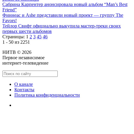
Сабрина Карпентер анонсировала новый альбом “Man’s Best
Friend”
Финнеас и Ashe представили новый проект — группу The
Favors!
Тейлор Свифт официально выкупила мастер-треки своих
первых шести альбомов
Страницы:
1
2
3
45
46
1 - 50 из 2251
НИТВ © 2026
Первое независимое
интернет-телевидение
О канале
Контакты
Политика конфиденциальности