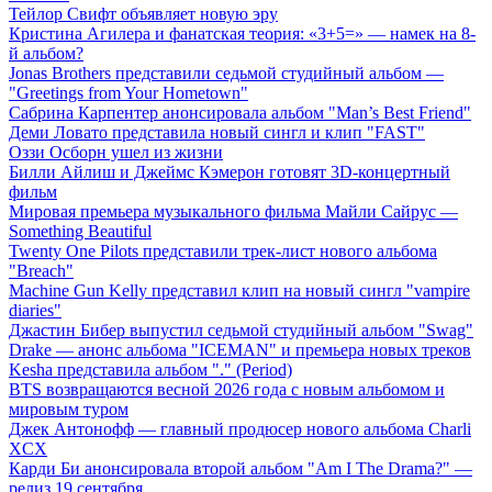
Тейлор Свифт объявляет новую эру
Кристина Агилера и фанатская теория: «3+5=» — намек на 8-
й альбом?
Jonas Brothers представили седьмой студийный альбом —
"Greetings from Your Hometown"
Сабрина Карпентер анонсировала альбом "Man’s Best Friend"
Деми Ловато представила новый сингл и клип "FAST"
Оззи Осборн ушел из жизни
Билли Айлиш и Джеймс Кэмерон готовят 3D-концертный
фильм
Мировая премьера музыкального фильма Майли Сайрус —
Something Beautiful
Twenty One Pilots представили трек-лист нового альбома
"Breach"
Machine Gun Kelly представил клип на новый сингл "vampire
diaries"
Джастин Бибер выпустил седьмой студийный альбом "Swag"
Drake — анонс альбома "ICEMAN" и премьера новых треков
Kesha представила альбом "." (Period)
BTS возвращаются весной 2026 года с новым альбомом и
мировым туром
Джек Антонофф — главный продюсер нового альбома Charli
XCX
Карди Би анонсировала второй альбом "Am I The Drama?" —
релиз 19 сентября