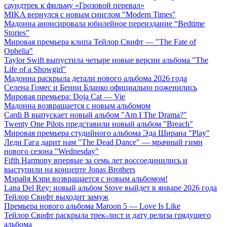
саундтрек к фильму «Грозовой перевал»
MIKA вернулся с новым синглом "Modern Times"
Мадонна анонсировала юбилейное переиздание “Bedtime
Stories”
Мировая премьера клипа Тейлор Свифт — "The Fate of
Ophelia"
Taylor Swift выпустила четыре новые версии альбома "The
Life of a Showgirl"
Мадонна раскрыла детали нового альбома 2026 года
Селена Гомес и Бенни Бланко официально поженились
Мировая премьера: Doja Cat — Vie
Мадонна возвращается с новым альбомом
Cardi B выпускает новый альбом "Am I The Drama?"
Twenty One Pilots представили новый альбом "Breach"
Мировая премьера студийного альбома Эда Ширана "Play"
Леди Гага дарит нам "The Dead Dance" — мрачный гимн
нового сезона "Wednesday"
Fifth Harmony впервые за семь лет воссоединились и
выступили на концерте Jonas Brothers
Мэрайя Кэри возвращается с новым альбомом!
Lana Del Rey: новый альбом Stove выйдет в январе 2026 года
Тейлор Свифт выходит замуж
Премьера нового альбома Maroon 5 — Love Is Like
Тейлор Свифт раскрыла трек-лист и дату релиза грядущего
альбома