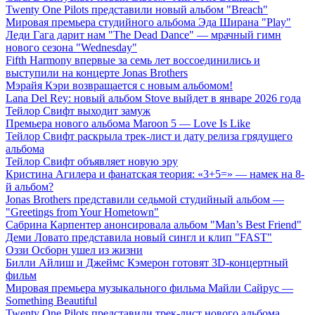
Twenty One Pilots представили новый альбом "Breach"
Мировая премьера студийного альбома Эда Ширана "Play"
Леди Гага дарит нам "The Dead Dance" — мрачный гимн
нового сезона "Wednesday"
Fifth Harmony впервые за семь лет воссоединились и
выступили на концерте Jonas Brothers
Мэрайя Кэри возвращается с новым альбомом!
Lana Del Rey: новый альбом Stove выйдет в январе 2026 года
Тейлор Свифт выходит замуж
Премьера нового альбома Maroon 5 — Love Is Like
Тейлор Свифт раскрыла трек-лист и дату релиза грядущего
альбома
Тейлор Свифт объявляет новую эру
Кристина Агилера и фанатская теория: «3+5=» — намек на 8-
й альбом?
Jonas Brothers представили седьмой студийный альбом —
"Greetings from Your Hometown"
Сабрина Карпентер анонсировала альбом "Man’s Best Friend"
Деми Ловато представила новый сингл и клип "FAST"
Оззи Осборн ушел из жизни
Билли Айлиш и Джеймс Кэмерон готовят 3D-концертный
фильм
Мировая премьера музыкального фильма Майли Сайрус —
Something Beautiful
Twenty One Pilots представили трек-лист нового альбома