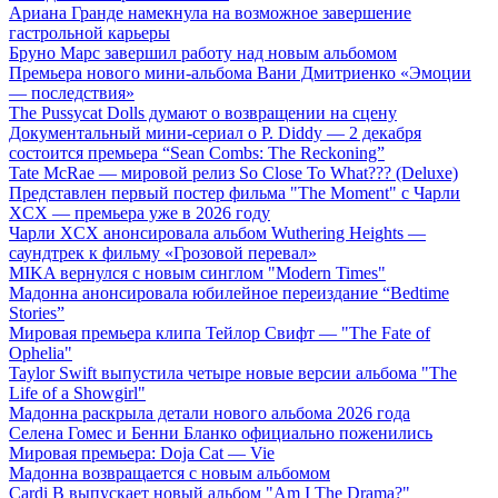
Ариана Гранде намекнула на возможное завершение
гастрольной карьеры
Бруно Марс завершил работу над новым альбомом
Премьера нового мини-альбома Вани Дмитриенко «Эмоции
— последствия»
The Pussycat Dolls думают о возвращении на сцену
Документальный мини-сериал о P. Diddy — 2 декабря
состоится премьера “Sean Combs: The Reckoning”
Tate McRae — мировой релиз So Close To What??? (Deluxe)
Представлен первый постер фильма "The Moment" с Чарли
XCX — премьера уже в 2026 году
Чарли XCX анонсировала альбом Wuthering Heights —
саундтрек к фильму «Грозовой перевал»
MIKA вернулся с новым синглом "Modern Times"
Мадонна анонсировала юбилейное переиздание “Bedtime
Stories”
Мировая премьера клипа Тейлор Свифт — "The Fate of
Ophelia"
Taylor Swift выпустила четыре новые версии альбома "The
Life of a Showgirl"
Мадонна раскрыла детали нового альбома 2026 года
Селена Гомес и Бенни Бланко официально поженились
Мировая премьера: Doja Cat — Vie
Мадонна возвращается с новым альбомом
Cardi B выпускает новый альбом "Am I The Drama?"