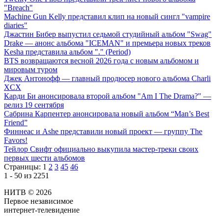
"Breach"
Machine Gun Kelly представил клип на новый сингл "vampire
diaries"
Джастин Бибер выпустил седьмой студийный альбом "Swag"
Drake — анонс альбома "ICEMAN" и премьера новых треков
Kesha представила альбом "." (Period)
BTS возвращаются весной 2026 года с новым альбомом и
мировым туром
Джек Антонофф — главный продюсер нового альбома Charli
XCX
Карди Би анонсировала второй альбом "Am I The Drama?" —
релиз 19 сентября
Сабрина Карпентер анонсировала новый альбом “Man’s Best
Friend”
Финнеас и Ashe представили новый проект — группу The
Favors!
Тейлор Свифт официально выкупила мастер-треки своих
первых шести альбомов
Страницы:
1
2
3
45
46
1 - 50 из 2251
НИТВ © 2026
Первое независимое
интернет-телевидение