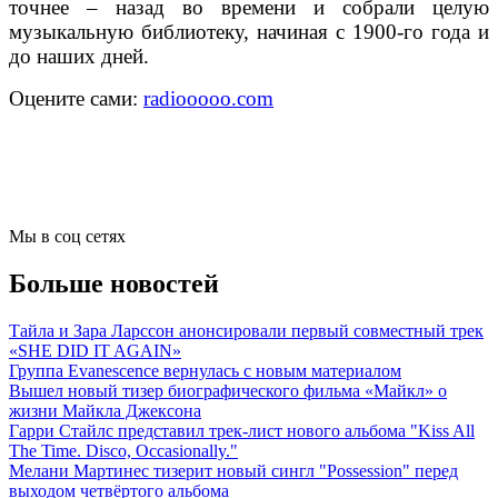
точнее – назад во времени и собрали целую
музыкальную библиотеку, начиная с 1900-го года и
до наших дней.
Оцените сами:
radiooooo.com
Мы в соц сетях
Больше новостей
Тайла и Зара Ларссон анонсировали первый совместный трек
«SHE DID IT AGAIN»
Группа Evanescence вернулась с новым материалом
Вышел новый тизер биографического фильма «Майкл» о
жизни Майкла Джексона
Гарри Стайлс представил трек-лист нового альбома "Kiss All
The Time. Disco, Occasionally."
Мелани Мартинес тизерит новый сингл "Possession" перед
выходом четвёртого альбома