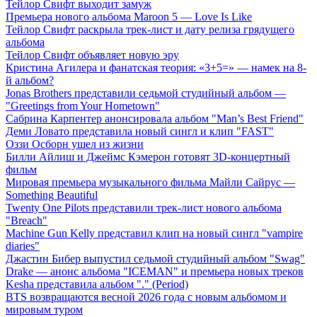
Тейлор Свифт выходит замуж
Премьера нового альбома Maroon 5 — Love Is Like
Тейлор Свифт раскрыла трек-лист и дату релиза грядущего
альбома
Тейлор Свифт объявляет новую эру
Кристина Агилера и фанатская теория: «3+5=» — намек на 8-
й альбом?
Jonas Brothers представили седьмой студийный альбом —
"Greetings from Your Hometown"
Сабрина Карпентер анонсировала альбом "Man’s Best Friend"
Деми Ловато представила новый сингл и клип "FAST"
Оззи Осборн ушел из жизни
Билли Айлиш и Джеймс Кэмерон готовят 3D-концертный
фильм
Мировая премьера музыкального фильма Майли Сайрус —
Something Beautiful
Twenty One Pilots представили трек-лист нового альбома
"Breach"
Machine Gun Kelly представил клип на новый сингл "vampire
diaries"
Джастин Бибер выпустил седьмой студийный альбом "Swag"
Drake — анонс альбома "ICEMAN" и премьера новых треков
Kesha представила альбом "." (Period)
BTS возвращаются весной 2026 года с новым альбомом и
мировым туром