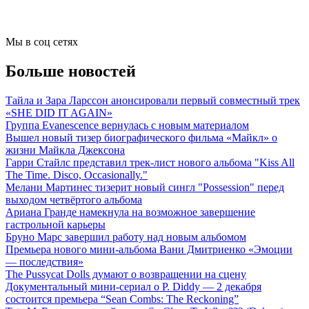
Мы в соц сетях
Больше новостей
Тайла и Зара Ларссон анонсировали первый совместный трек
«SHE DID IT AGAIN»
Группа Evanescence вернулась с новым материалом
Вышел новый тизер биографического фильма «Майкл» о
жизни Майкла Джексона
Гарри Стайлс представил трек-лист нового альбома "Kiss All
The Time. Disco, Occasionally."
Мелани Мартинес тизерит новый сингл "Possession" перед
выходом четвёртого альбома
Ариана Гранде намекнула на возможное завершение
гастрольной карьеры
Бруно Марс завершил работу над новым альбомом
Премьера нового мини-альбома Вани Дмитриенко «Эмоции
— последствия»
The Pussycat Dolls думают о возвращении на сцену
Документальный мини-сериал о P. Diddy — 2 декабря
состоится премьера “Sean Combs: The Reckoning”