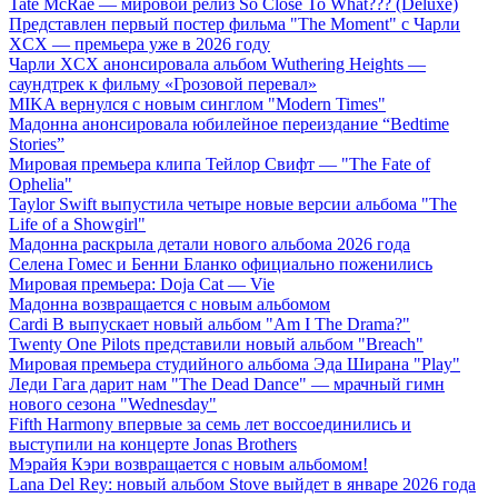
Tate McRae — мировой релиз So Close To What??? (Deluxe)
Представлен первый постер фильма "The Moment" с Чарли
XCX — премьера уже в 2026 году
Чарли XCX анонсировала альбом Wuthering Heights —
саундтрек к фильму «Грозовой перевал»
MIKA вернулся с новым синглом "Modern Times"
Мадонна анонсировала юбилейное переиздание “Bedtime
Stories”
Мировая премьера клипа Тейлор Свифт — "The Fate of
Ophelia"
Taylor Swift выпустила четыре новые версии альбома "The
Life of a Showgirl"
Мадонна раскрыла детали нового альбома 2026 года
Селена Гомес и Бенни Бланко официально поженились
Мировая премьера: Doja Cat — Vie
Мадонна возвращается с новым альбомом
Cardi B выпускает новый альбом "Am I The Drama?"
Twenty One Pilots представили новый альбом "Breach"
Мировая премьера студийного альбома Эда Ширана "Play"
Леди Гага дарит нам "The Dead Dance" — мрачный гимн
нового сезона "Wednesday"
Fifth Harmony впервые за семь лет воссоединились и
выступили на концерте Jonas Brothers
Мэрайя Кэри возвращается с новым альбомом!
Lana Del Rey: новый альбом Stove выйдет в январе 2026 года