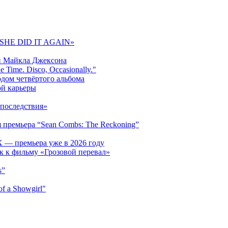
 «SHE DID IT AGAIN»
и Майкла Джексона
 Time. Disco, Occasionally."
одом четвёртого альбома
ой карьеры
последствия»
 премьера “Sean Combs: The Reckoning”
 — премьера уже в 2026 году
к к фильму «Грозовой перевал»
s”
f a Showgirl"