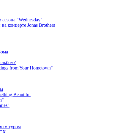
 сезона "Wednesday"
на концерте Jonas Brothers
бома
 альбом?
tings from Your Hometown"
ьм
hing Beautiful
h"
ries"
овым туром
XCX