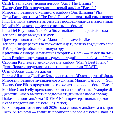
Cardi B выпускает новый альбом "Am I The Drama?"
Twenty One Pilots представили новый альбом "Breach"
Мировая премьера студийного альбома Эда Ширана "Play"
Леди Гага дарит нам "The Dead Dance" — мрачный гимн нового
Fifth Harmony впервые за семь лет воссоединились и выступили 
Мэрайя Кэри возвращается с новым альбомом!
Lana Del Rey: новый альбом Stove выйдет в январе 2026 года
Тейлор Свифт выходит замуж
Премьера нового альбома Maroon 5 — Love Is Like
Тейлор Свифт раскрыла трек-лист и дату релиза грядущего аль
Тейлор Свифт объявляет новую эру
Кристина Агилера и фанатская теория: «3+5=» — намек на 8-й
Jonas Brothers представили седьмой студийный альбом — "Gree
Сабрина Карпентер анонсировала альбом "Man’s Best Friend"
Деми Ловато представила новый сингл и клип "FAST"
Оззи Осборн ушел из жизни
Билли Айлиш и Джеймс Кэмерон готовят 3D-концертный фил
Мировая премьера музыкального фильма Майли Сайрус — Somet
Twenty One Pilots представили трек-лист нового альбома "Breac
Machine Gun Kelly представил клип на новый сингл "vampire dia
Джастин Бибер выпустил седьмой студийный альбом "Swag"
Drake — анонс альбома "ICEMAN" и премьера новых треков
Kesha представила альбом "." (Period)
BTS возвращаются весной 2026 года с новым альбомом и мир
Джек Антонофф — главный продюсер нового альбома Charli 