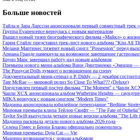
Больше новостей
Тайла и Зара Ларссон анонсировали первый совместный трек
Группа Evanescence вернулась с новым материалом
Вышел новый тизер биографического фильма «Майкл» о жизн
Гарри Стайлс представил трек-лист нового альбома "Kiss All The
Мелани Мартинес тизерит новый сингл "Possession" перед вых
Ариана Гранде намекнула на возможное завершение гастрольн
Бруно Марс завершил работу над новым альбомом
Премьера нового мини-альбома Вани Дмитриенко «Эмоции — 
The Pussycat Dolls думают о возвращении на сцену
Документальный мини-сериал о P. Diddy — 2 декабря состоится
Tate McRae — мировой релиз So Close To What??? (Deluxe)
Представлен первый постер фильма "The Moment" с Чарли XCX
Чарли XCX анонсировала альбом Wuthering Heights — саундтре
MIKA вернулся с новым синглом "Modern Times"
Мадонна анонсировала юбилейное переиздание “Bedtime Storie
Мировая премьера клипа Тейлор Свифт — "The Fate of Ophelia"
Taylor Swift выпустила четыре новые версии альбома "The Life o
Мадонна раскрыла детали нового альбома 2026 года
Селена Гомес и Бенни Бланко официально поженились
Мировая премьера: Doja Cat — Vie
Мадонна возвращается с новым альбомом