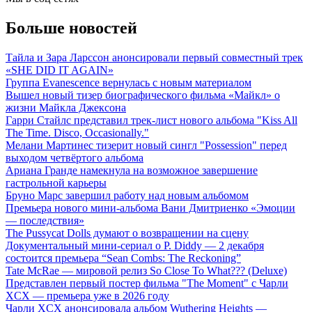
Больше новостей
Тайла и Зара Ларссон анонсировали первый совместный трек
«SHE DID IT AGAIN»
Группа Evanescence вернулась с новым материалом
Вышел новый тизер биографического фильма «Майкл» о
жизни Майкла Джексона
Гарри Стайлс представил трек-лист нового альбома "Kiss All
The Time. Disco, Occasionally."
Мелани Мартинес тизерит новый сингл "Possession" перед
выходом четвёртого альбома
Ариана Гранде намекнула на возможное завершение
гастрольной карьеры
Бруно Марс завершил работу над новым альбомом
Премьера нового мини-альбома Вани Дмитриенко «Эмоции
— последствия»
The Pussycat Dolls думают о возвращении на сцену
Документальный мини-сериал о P. Diddy — 2 декабря
состоится премьера “Sean Combs: The Reckoning”
Tate McRae — мировой релиз So Close To What??? (Deluxe)
Представлен первый постер фильма "The Moment" с Чарли
XCX — премьера уже в 2026 году
Чарли XCX анонсировала альбом Wuthering Heights —