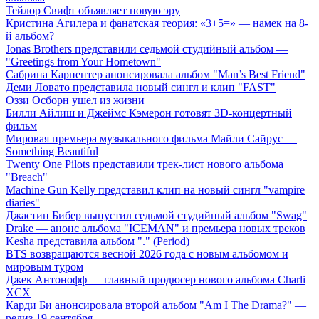
Тейлор Свифт объявляет новую эру
Кристина Агилера и фанатская теория: «3+5=» — намек на 8-
й альбом?
Jonas Brothers представили седьмой студийный альбом —
"Greetings from Your Hometown"
Сабрина Карпентер анонсировала альбом "Man’s Best Friend"
Деми Ловато представила новый сингл и клип "FAST"
Оззи Осборн ушел из жизни
Билли Айлиш и Джеймс Кэмерон готовят 3D-концертный
фильм
Мировая премьера музыкального фильма Майли Сайрус —
Something Beautiful
Twenty One Pilots представили трек-лист нового альбома
"Breach"
Machine Gun Kelly представил клип на новый сингл "vampire
diaries"
Джастин Бибер выпустил седьмой студийный альбом "Swag"
Drake — анонс альбома "ICEMAN" и премьера новых треков
Kesha представила альбом "." (Period)
BTS возвращаются весной 2026 года с новым альбомом и
мировым туром
Джек Антонофф — главный продюсер нового альбома Charli
XCX
Карди Би анонсировала второй альбом "Am I The Drama?" —
релиз 19 сентября