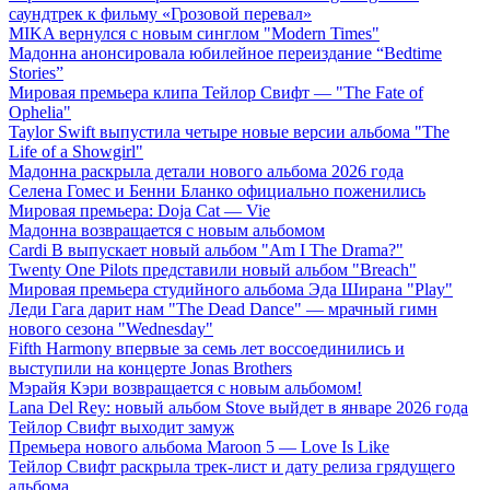
саундтрек к фильму «Грозовой перевал»
MIKA вернулся с новым синглом "Modern Times"
Мадонна анонсировала юбилейное переиздание “Bedtime
Stories”
Мировая премьера клипа Тейлор Свифт — "The Fate of
Ophelia"
Taylor Swift выпустила четыре новые версии альбома "The
Life of a Showgirl"
Мадонна раскрыла детали нового альбома 2026 года
Селена Гомес и Бенни Бланко официально поженились
Мировая премьера: Doja Cat — Vie
Мадонна возвращается с новым альбомом
Cardi B выпускает новый альбом "Am I The Drama?"
Twenty One Pilots представили новый альбом "Breach"
Мировая премьера студийного альбома Эда Ширана "Play"
Леди Гага дарит нам "The Dead Dance" — мрачный гимн
нового сезона "Wednesday"
Fifth Harmony впервые за семь лет воссоединились и
выступили на концерте Jonas Brothers
Мэрайя Кэри возвращается с новым альбомом!
Lana Del Rey: новый альбом Stove выйдет в январе 2026 года
Тейлор Свифт выходит замуж
Премьера нового альбома Maroon 5 — Love Is Like
Тейлор Свифт раскрыла трек-лист и дату релиза грядущего
альбома