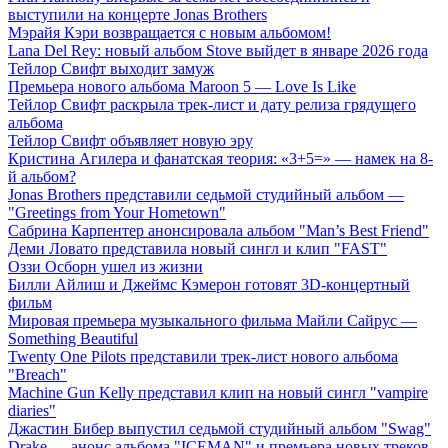
выступили на концерте Jonas Brothers
Мэрайя Кэри возвращается с новым альбомом!
Lana Del Rey: новый альбом Stove выйдет в январе 2026 года
Тейлор Свифт выходит замуж
Премьера нового альбома Maroon 5 — Love Is Like
Тейлор Свифт раскрыла трек-лист и дату релиза грядущего
альбома
Тейлор Свифт объявляет новую эру
Кристина Агилера и фанатская теория: «3+5=» — намек на 8-
й альбом?
Jonas Brothers представили седьмой студийный альбом —
"Greetings from Your Hometown"
Сабрина Карпентер анонсировала альбом "Man’s Best Friend"
Деми Ловато представила новый сингл и клип "FAST"
Оззи Осборн ушел из жизни
Билли Айлиш и Джеймс Кэмерон готовят 3D-концертный
фильм
Мировая премьера музыкального фильма Майли Сайрус —
Something Beautiful
Twenty One Pilots представили трек-лист нового альбома
"Breach"
Machine Gun Kelly представил клип на новый сингл "vampire
diaries"
Джастин Бибер выпустил седьмой студийный альбом "Swag"
Drake — анонс альбома "ICEMAN" и премьера новых треков