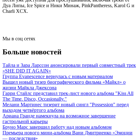
Дуа Липы, Ice Spice и Ники Минаж, PinkPantheress, Karol G и
Charli XCX.
Мы в соц сетях
Больше новостей
Тайла и Зара Ларссон анонсировали первый совместный трек
«SHE DID IT AGAIN»
Группа Evanescence вернулась с новым материалом
Вышел новый тизер биографического фильма «Майкл» о
жизни Майкла Джексона
Гарри Стайлс представил трек-лист нового альбома "Kiss All
The Time. Disco, Occasionally."
Мелани Мартинес тизерит новый сингл "Possession" перед
выходом четвёртого альбома
Ариана Гранде намекнула на возможное завершение
гастрольной карьеры
Бруно Марс завершил работу над новым альбомом
Премьера нового мини-альбома Вани Дмитриенко «Эмоции
— последствия»