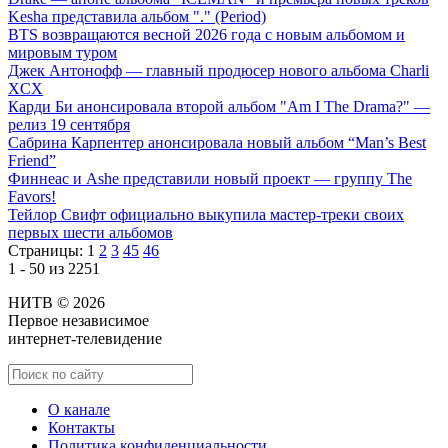
Kesha представила альбом "." (Period)
BTS возвращаются весной 2026 года с новым альбомом и
мировым туром
Джек Антонофф — главный продюсер нового альбома Charli
XCX
Карди Би анонсировала второй альбом "Am I The Drama?" —
релиз 19 сентября
Сабрина Карпентер анонсировала новый альбом “Man’s Best
Friend”
Финнеас и Ashe представили новый проект — группу The
Favors!
Тейлор Свифт официально выкупила мастер-треки своих
первых шести альбомов
Страницы:
1
2
3
45
46
1 - 50 из 2251
НИТВ © 2026
Первое независимое
интернет-телевидение
О канале
Контакты
Политика конфиденциальности