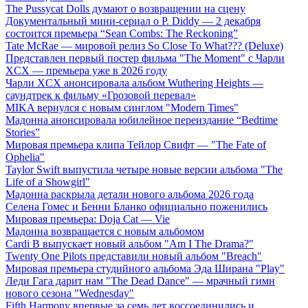
The Pussycat Dolls думают о возвращении на сцену
Документальный мини-сериал о P. Diddy — 2 декабря
состоится премьера “Sean Combs: The Reckoning”
Tate McRae — мировой релиз So Close To What??? (Deluxe)
Представлен первый постер фильма "The Moment" с Чарли
XCX — премьера уже в 2026 году
Чарли XCX анонсировала альбом Wuthering Heights —
саундтрек к фильму «Грозовой перевал»
MIKA вернулся с новым синглом "Modern Times"
Мадонна анонсировала юбилейное переиздание “Bedtime
Stories”
Мировая премьера клипа Тейлор Свифт — "The Fate of
Ophelia"
Taylor Swift выпустила четыре новые версии альбома "The
Life of a Showgirl"
Мадонна раскрыла детали нового альбома 2026 года
Селена Гомес и Бенни Бланко официально поженились
Мировая премьера: Doja Cat — Vie
Мадонна возвращается с новым альбомом
Cardi B выпускает новый альбом "Am I The Drama?"
Twenty One Pilots представили новый альбом "Breach"
Мировая премьера студийного альбома Эда Ширана "Play"
Леди Гага дарит нам "The Dead Dance" — мрачный гимн
нового сезона "Wednesday"
Fifth Harmony впервые за семь лет воссоединились и