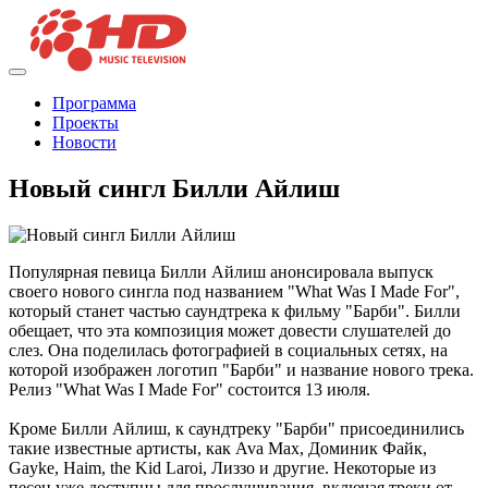
Программа
Проекты
Новости
Новый сингл Билли Айлиш
Популярная певица Билли Айлиш анонсировала выпуск
своего нового сингла под названием "What Was I Made For",
который станет частью саундтрека к фильму "Барби". Билли
обещает, что эта композиция может довести слушателей до
слез. Она поделилась фотографией в социальных сетях, на
которой изображен логотип "Барби" и название нового трека.
Релиз "What Was I Made For" состоится 13 июля.
Кроме Билли Айлиш, к саундтреку "Барби" присоединились
такие известные артисты, как Ava Max, Доминик Файк,
Gayke, Haim, the Kid Laroi, Лиззо и другие. Некоторые из
песен уже доступны для прослушивания, включая треки от