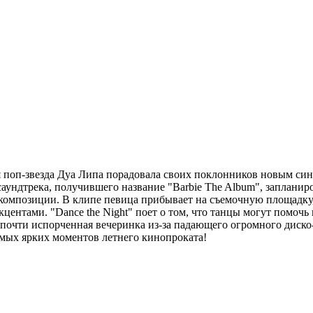
 поп-звезда Дуа Липа порадовала своих поклонников новым сингл
ундтрека, получившего название "Barbie The Album", запланиро
й композиции. В клипе певица прибывает на съемочную площадку,
центами. "Dance the Night" поет о том, что танцы могут помоч
 почти испорченная вечеринка из-за падающего огромного диско
амых ярких моментов летнего кинопроката!