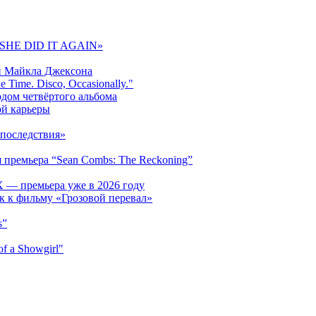
 «SHE DID IT AGAIN»
и Майкла Джексона
 Time. Disco, Occasionally."
одом четвёртого альбома
ой карьеры
последствия»
 премьера “Sean Combs: The Reckoning”
 — премьера уже в 2026 году
к к фильму «Грозовой перевал»
s”
f a Showgirl"