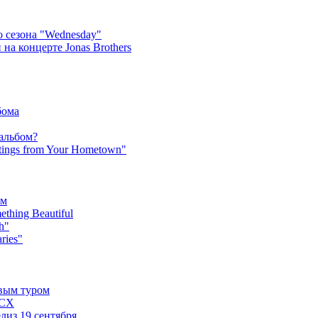
 сезона "Wednesday"
на концерте Jonas Brothers
бома
 альбом?
tings from Your Hometown"
ьм
hing Beautiful
h"
ries"
овым туром
XCX
лиз 19 сентября