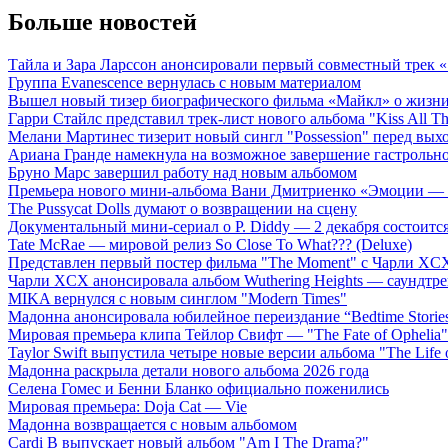
Больше новостей
Тайла и Зара Ларссон анонсировали первый совместный трек
Группа Evanescence вернулась с новым материалом
Вышел новый тизер биографического фильма «Майкл» о жизн
Гарри Стайлс представил трек-лист нового альбома "Kiss All The
Мелани Мартинес тизерит новый сингл "Possession" перед вых
Ариана Гранде намекнула на возможное завершение гастрольн
Бруно Марс завершил работу над новым альбомом
Премьера нового мини-альбома Вани Дмитриенко «Эмоции — 
The Pussycat Dolls думают о возвращении на сцену
Документальный мини-сериал о P. Diddy — 2 декабря состоится
Tate McRae — мировой релиз So Close To What??? (Deluxe)
Представлен первый постер фильма "The Moment" с Чарли XCX
Чарли XCX анонсировала альбом Wuthering Heights — саундтре
MIKA вернулся с новым синглом "Modern Times"
Мадонна анонсировала юбилейное переиздание “Bedtime Storie
Мировая премьера клипа Тейлор Свифт — "The Fate of Ophelia"
Taylor Swift выпустила четыре новые версии альбома "The Life o
Мадонна раскрыла детали нового альбома 2026 года
Селена Гомес и Бенни Бланко официально поженились
Мировая премьера: Doja Cat — Vie
Мадонна возвращается с новым альбомом
Cardi B выпускает новый альбом "Am I The Drama?"