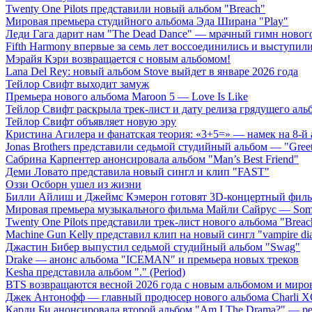
Twenty One Pilots представили новый альбом "Breach"
Мировая премьера студийного альбома Эда Ширана "Play"
Леди Гага дарит нам "The Dead Dance" — мрачный гимн нового
Fifth Harmony впервые за семь лет воссоединились и выступили 
Мэрайя Кэри возвращается с новым альбомом!
Lana Del Rey: новый альбом Stove выйдет в январе 2026 года
Тейлор Свифт выходит замуж
Премьера нового альбома Maroon 5 — Love Is Like
Тейлор Свифт раскрыла трек-лист и дату релиза грядущего аль
Тейлор Свифт объявляет новую эру
Кристина Агилера и фанатская теория: «3+5=» — намек на 8-й
Jonas Brothers представили седьмой студийный альбом — "Gree
Сабрина Карпентер анонсировала альбом "Man’s Best Friend"
Деми Ловато представила новый сингл и клип "FAST"
Оззи Осборн ушел из жизни
Билли Айлиш и Джеймс Кэмерон готовят 3D-концертный фил
Мировая премьера музыкального фильма Майли Сайрус — Somet
Twenty One Pilots представили трек-лист нового альбома "Breac
Machine Gun Kelly представил клип на новый сингл "vampire dia
Джастин Бибер выпустил седьмой студийный альбом "Swag"
Drake — анонс альбома "ICEMAN" и премьера новых треков
Kesha представила альбом "." (Period)
BTS возвращаются весной 2026 года с новым альбомом и мир
Джек Антонофф — главный продюсер нового альбома Charli 
Карди Би анонсировала второй альбом "Am I The Drama?" — ре