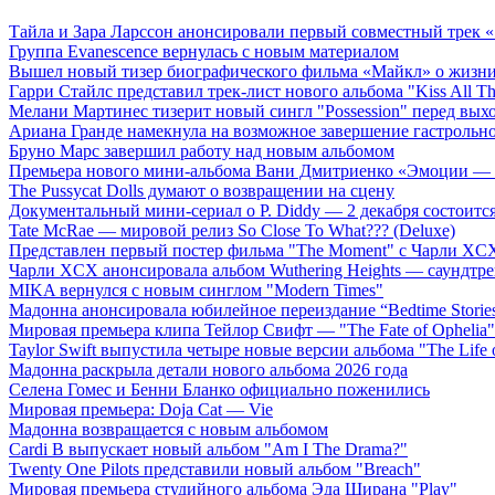
Тайла и Зара Ларссон анонсировали первый совместный трек
Группа Evanescence вернулась с новым материалом
Вышел новый тизер биографического фильма «Майкл» о жизн
Гарри Стайлс представил трек-лист нового альбома "Kiss All The
Мелани Мартинес тизерит новый сингл "Possession" перед вых
Ариана Гранде намекнула на возможное завершение гастрольн
Бруно Марс завершил работу над новым альбомом
Премьера нового мини-альбома Вани Дмитриенко «Эмоции — 
The Pussycat Dolls думают о возвращении на сцену
Документальный мини-сериал о P. Diddy — 2 декабря состоится
Tate McRae — мировой релиз So Close To What??? (Deluxe)
Представлен первый постер фильма "The Moment" с Чарли XCX
Чарли XCX анонсировала альбом Wuthering Heights — саундтре
MIKA вернулся с новым синглом "Modern Times"
Мадонна анонсировала юбилейное переиздание “Bedtime Storie
Мировая премьера клипа Тейлор Свифт — "The Fate of Ophelia"
Taylor Swift выпустила четыре новые версии альбома "The Life o
Мадонна раскрыла детали нового альбома 2026 года
Селена Гомес и Бенни Бланко официально поженились
Мировая премьера: Doja Cat — Vie
Мадонна возвращается с новым альбомом
Cardi B выпускает новый альбом "Am I The Drama?"
Twenty One Pilots представили новый альбом "Breach"
Мировая премьера студийного альбома Эда Ширана "Play"