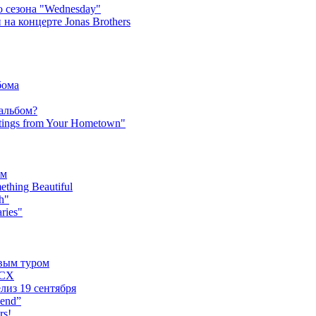
 сезона "Wednesday"
на концерте Jonas Brothers
бома
 альбом?
tings from Your Hometown"
ьм
hing Beautiful
h"
ries"
овым туром
XCX
лиз 19 сентября
iend”
rs!