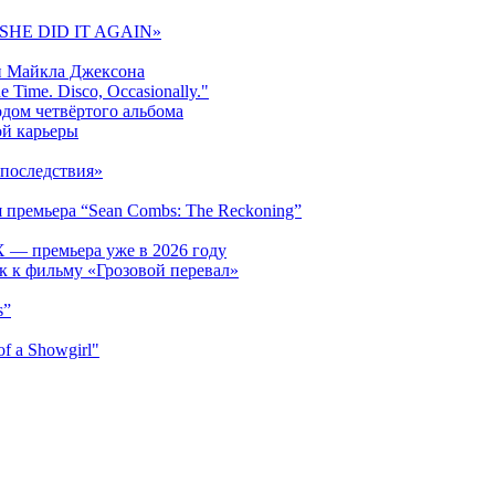
 «SHE DID IT AGAIN»
и Майкла Джексона
 Time. Disco, Occasionally."
одом четвёртого альбома
ой карьеры
последствия»
 премьера “Sean Combs: The Reckoning”
 — премьера уже в 2026 году
к к фильму «Грозовой перевал»
s”
f a Showgirl"