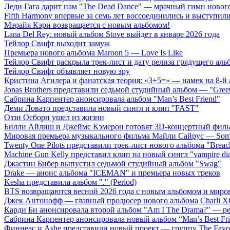
Леди Гага дарит нам "The Dead Dance" — мрачный гимн нового
Fifth Harmony впервые за семь лет воссоединились и выступили 
Мэрайя Кэри возвращается с новым альбомом!
Lana Del Rey: новый альбом Stove выйдет в январе 2026 года
Тейлор Свифт выходит замуж
Премьера нового альбома Maroon 5 — Love Is Like
Тейлор Свифт раскрыла трек-лист и дату релиза грядущего аль
Тейлор Свифт объявляет новую эру
Кристина Агилера и фанатская теория: «3+5=» — намек на 8-й
Jonas Brothers представили седьмой студийный альбом — "Gree
Сабрина Карпентер анонсировала альбом "Man’s Best Friend"
Деми Ловато представила новый сингл и клип "FAST"
Оззи Осборн ушел из жизни
Билли Айлиш и Джеймс Кэмерон готовят 3D-концертный фил
Мировая премьера музыкального фильма Майли Сайрус — Somet
Twenty One Pilots представили трек-лист нового альбома "Breac
Machine Gun Kelly представил клип на новый сингл "vampire dia
Джастин Бибер выпустил седьмой студийный альбом "Swag"
Drake — анонс альбома "ICEMAN" и премьера новых треков
Kesha представила альбом "." (Period)
BTS возвращаются весной 2026 года с новым альбомом и мир
Джек Антонофф — главный продюсер нового альбома Charli 
Карди Би анонсировала второй альбом "Am I The Drama?" — ре
Сабрина Карпентер анонсировала новый альбом “Man’s Best Fr
Финнеас и Ashe представили новый проект — группу The Favo