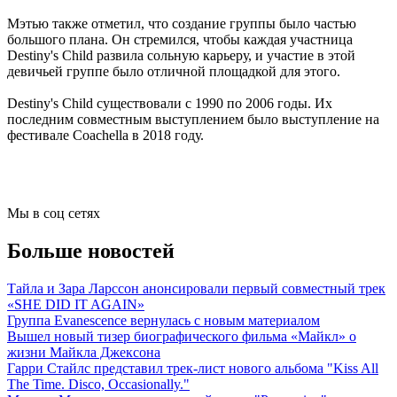
Мэтью также отметил, что создание группы было частью
большого плана. Он стремился, чтобы каждая участница
Destiny's Child развила сольную карьеру, и участие в этой
девичьей группе было отличной площадкой для этого.
Destiny's Child существовали с 1990 по 2006 годы. Их
последним совместным выступлением было выступление на
фестивале Coachella в 2018 году.
Мы в соц сетях
Больше новостей
Тайла и Зара Ларссон анонсировали первый совместный трек
«SHE DID IT AGAIN»
Группа Evanescence вернулась с новым материалом
Вышел новый тизер биографического фильма «Майкл» о
жизни Майкла Джексона
Гарри Стайлс представил трек-лист нового альбома "Kiss All
The Time. Disco, Occasionally."