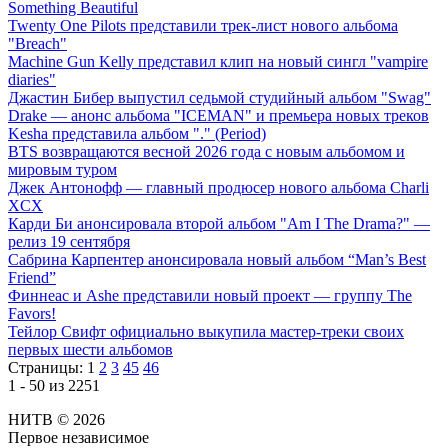
Something Beautiful
Twenty One Pilots представили трек-лист нового альбома
"Breach"
Machine Gun Kelly представил клип на новый сингл "vampire
diaries"
Джастин Бибер выпустил седьмой студийный альбом "Swag"
Drake — анонс альбома "ICEMAN" и премьера новых треков
Kesha представила альбом "." (Period)
BTS возвращаются весной 2026 года с новым альбомом и
мировым туром
Джек Антонофф — главный продюсер нового альбома Charli
XCX
Карди Би анонсировала второй альбом "Am I The Drama?" —
релиз 19 сентября
Сабрина Карпентер анонсировала новый альбом “Man’s Best
Friend”
Финнеас и Ashe представили новый проект — группу The
Favors!
Тейлор Свифт официально выкупила мастер-треки своих
первых шести альбомов
Страницы:
1
2
3
45
46
1 - 50 из 2251
НИТВ © 2026
Первое независимое