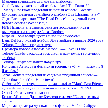
Мадонна возвращается с новым альбомом
Cardi B выпускает новый альбом "Am I The Drama?"
Twenty One Pilots представили новый альбом "Breach"
Мировая премьера студийного альбома Эда Ширана "Play"
Леди Гага дарит нам "The Dead Dance" — мрачный гимн
нового сезона "Wednesday"
Fifth Harmony впервые за семь лет воссоединились и
выступили на концерте Jonas Brothers
Мэрайя Кэри возвращается с новым альбомом!
Lana Del Rey: новый альбом Stove выйдет в январе 2026 года
Тейлор Свифт выходит замуж
Премьера нового альбома Maroon 5 — Love Is Like
Тейлор Свифт раскрыла трек-лист и дату релиза грядущего
альбома
Тейлор Свифт объявляет новую эру
Кристина Агилера и фанатская теория: «3+5=» — намек на 8-
й альбом?
Jonas Brothers представили седьмой студийный альбом —
"Greetings from Your Hometown"
Сабрина Карпентер анонсировала альбом "Man’s Best Friend"
Деми Ловато представила новый сингл и клип "FAST"
Оззи Осборн ушел из жизни
Билли Айлиш и Джеймс Кэмерон готовят 3D-концертный
фильм
Мировая премьера музыкального фильма Майли Сайрус —