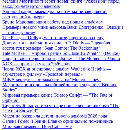
Мелани Мартинес тизерит новый сингл "Possession" перед
выходом четвёртого альбома
Ариана Гранде намекнула на возможное завершение
гастрольной карьеры
Бруно Марс завершил работу над новым альбомом
Премьера нового мини-альбома Вани Дмитриенко «Эмоции
— последствия»
The Pussycat Dolls думают о возвращении на сцену
Документальный мини-сериал о P. Diddy — 2 декабря
состоится премьера “Sean Combs: The Reckoning”
Tate McRae — мировой релиз So Close To What??? (Deluxe)
Представлен первый постер фильма "The Moment" с Чарли
XCX — премьера уже в 2026 году
Чарли XCX анонсировала альбом Wuthering Heights —
саундтрек к фильму «Грозовой перевал»
MIKA вернулся с новым синглом "Modern Times"
Мадонна анонсировала юбилейное переиздание “Bedtime
Stories”
Мировая премьера клипа Тейлор Свифт — "The Fate of
Ophelia"
Taylor Swift выпустила четыре новые версии альбома "The
Life of a Showgirl"
Мадонна раскрыла детали нового альбома 2026 года
Селена Гомес и Бенни Бланко официально поженились
Мировая премьера: Doja Cat — Vie