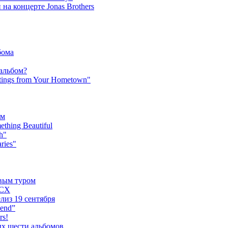
на концерте Jonas Brothers
бома
 альбом?
tings from Your Hometown"
ьм
hing Beautiful
h"
ries"
овым туром
XCX
лиз 19 сентября
iend”
rs!
ых шести альбомов