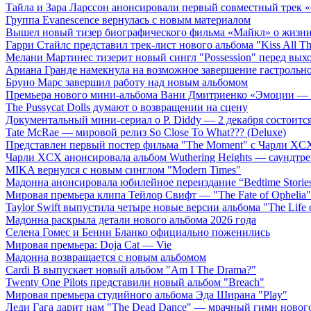
Тайла и Зара Ларссон анонсировали первый совместный трек
Группа Evanescence вернулась с новым материалом
Вышел новый тизер биографического фильма «Майкл» о жизн
Гарри Стайлс представил трек-лист нового альбома "Kiss All The
Мелани Мартинес тизерит новый сингл "Possession" перед вых
Ариана Гранде намекнула на возможное завершение гастрольн
Бруно Марс завершил работу над новым альбомом
Премьера нового мини-альбома Вани Дмитриенко «Эмоции — 
The Pussycat Dolls думают о возвращении на сцену
Документальный мини-сериал о P. Diddy — 2 декабря состоится
Tate McRae — мировой релиз So Close To What??? (Deluxe)
Представлен первый постер фильма "The Moment" с Чарли XCX
Чарли XCX анонсировала альбом Wuthering Heights — саундтре
MIKA вернулся с новым синглом "Modern Times"
Мадонна анонсировала юбилейное переиздание “Bedtime Storie
Мировая премьера клипа Тейлор Свифт — "The Fate of Ophelia"
Taylor Swift выпустила четыре новые версии альбома "The Life o
Мадонна раскрыла детали нового альбома 2026 года
Селена Гомес и Бенни Бланко официально поженились
Мировая премьера: Doja Cat — Vie
Мадонна возвращается с новым альбомом
Cardi B выпускает новый альбом "Am I The Drama?"
Twenty One Pilots представили новый альбом "Breach"
Мировая премьера студийного альбома Эда Ширана "Play"
Леди Гага дарит нам "The Dead Dance" — мрачный гимн нового