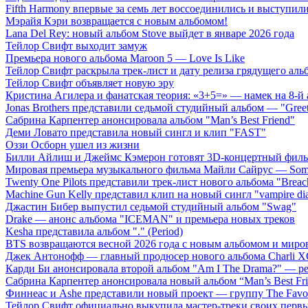
Fifth Harmony впервые за семь лет воссоединились и выступили 
Мэрайя Кэри возвращается с новым альбомом!
Lana Del Rey: новый альбом Stove выйдет в январе 2026 года
Тейлор Свифт выходит замуж
Премьера нового альбома Maroon 5 — Love Is Like
Тейлор Свифт раскрыла трек-лист и дату релиза грядущего аль
Тейлор Свифт объявляет новую эру
Кристина Агилера и фанатская теория: «3+5=» — намек на 8-й
Jonas Brothers представили седьмой студийный альбом — "Gree
Сабрина Карпентер анонсировала альбом "Man’s Best Friend"
Деми Ловато представила новый сингл и клип "FAST"
Оззи Осборн ушел из жизни
Билли Айлиш и Джеймс Кэмерон готовят 3D-концертный фил
Мировая премьера музыкального фильма Майли Сайрус — Somet
Twenty One Pilots представили трек-лист нового альбома "Breac
Machine Gun Kelly представил клип на новый сингл "vampire dia
Джастин Бибер выпустил седьмой студийный альбом "Swag"
Drake — анонс альбома "ICEMAN" и премьера новых треков
Kesha представила альбом "." (Period)
BTS возвращаются весной 2026 года с новым альбомом и мир
Джек Антонофф — главный продюсер нового альбома Charli 
Карди Би анонсировала второй альбом "Am I The Drama?" — ре
Сабрина Карпентер анонсировала новый альбом “Man’s Best Fr
Финнеас и Ashe представили новый проект — группу The Favo
Тейлор Свифт официально выкупила мастер-треки своих перв