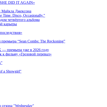
 «SHE DID IT AGAIN»
и Майкла Джексона
 Time. Disco, Occasionally."
одом четвёртого альбома
ой карьеры
последствия»
 премьера “Sean Combs: The Reckoning”
 — премьера уже в 2026 году
к к фильму «Грозовой перевал»
s”
f a Showgirl"
 сезона "Wednesday"