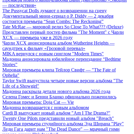
— последствия»
The Pussycat Dolls думают о возвращении на сцену
Документальный мини-сериал о P. Diddy — 2 декабря
состоится премьера “Sean Combs: The Reckoning”
Tate McRae — мировой релиз So Close To What??? (Deluxe)
Представлен первый постер фильма "The Moment" с Чарли
XCX — премьера уже в 2026 году
Чарли XCX анонсировала альбом Wuthering Heights —
саундтрек к фильму «Грозовой перевал»
MIKA вернулся с новым синглом "Modern Times"
Мадонна анонсировала юбилейное переиздание “Bedtime
Stories”
Мировая премьера клипа Тейлор Свифт — "The Fate of
Ophelia"
Taylor Swift выпустила четыре новые версии альбома "The
Life of a Showgirl"
Мадонна раскрыла детали нового альбома 2026 года
Селена Гомес и Бенни Бланко официально поженились
Мировая премьера: Doja Cat — Vie
Мадонна возвращается с новым альбомом
Cardi B выпускает новый альбом "Am I The Drama?"
Twenty One Pilots представили новый альбом "Breach"
Мировая премьера студийного альбома Эда Ширана "Play"
Леди Гага дарит нам "The Dead Dance" — мрачный гимн