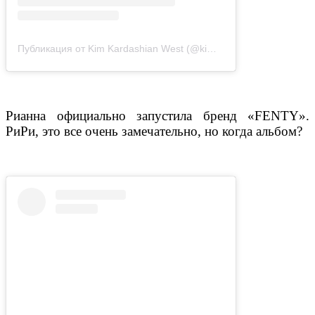
Публикация от Kim Kardashian West (@kimkardashian)
24 Май 2
Рианна официально запустила бренд «FENTY».
РиРи, это все очень замечательно, но когда альбом?