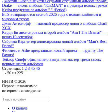
Джастин Бибер выпустил седьмой студийный альбом "Swag"
Drake — анонс альбома "ICEMAN" и премьера новых треков
Kesha представила альбом "." (Period)
BTS возвращаются весной 2026 года с новым альбомом и
мировым туром
Джек Антонофф — главный продюсер нового альбома Charli
XCX
Карди Би анонсировала второй альбом "Am I The Drama?" —
релиз 19 сентября
Сабрина Карпентер анонсировала новый альбом “Man’s Best
Friend”
Финнеас и Ashe представили новый проект — группу The
Favors!
Тейлор Свифт официально выкупила мастер-треки своих
первых шести альбомов
Страницы:
1
2
3
45
46
1 - 50 из 2251
НИТВ © 2026
Первое независимое
интернет-телевидение
О канале