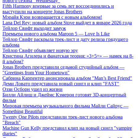
нового сезона "Wednesday"
Fifth Harmony впервые за семь лет воссоединились и
выступили на концерте Jonas Brothers
Мэрайя Кэри возвращается с новым альбомом!
Lana Del Rey: новый альбом Stove выйдет в январе 2026 года
Тейлор Свифт выходит замуж
Премьера нового альбома Maroon 5 — Love Is Like
Тейлор Свифт раскрыла трек-лист и дату релиза грядущего
альбома
Тейлор Свифт объявляет новую эру
Кристина Агилера и фанатская теория: «3+5=» — намек на 8-
й альбом?
Jonas Brothers представили седьмой студийный альбом —
"Greetings from Your Hometown"
Сабрина Карпентер анонсировала альбом "Man’s Best Friend"
Деми Ловато представила новый сингл и клип "FAST"
Оззи Осборн ушел из жизни
Билли Айлиш и Джеймс Кэмерон готовят 3D-концертный
фильм
Мировая премьера музыкального фильма Майли Сайрус —
Something Beautiful
Twenty One Pilots представили трек-лист нового альбома
"Breach"
Machine Gun Kelly представил клип на новый сингл "vampire
diaries"