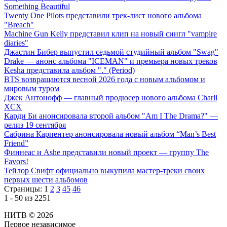
Something Beautiful
Twenty One Pilots представили трек-лист нового альбома
"Breach"
Machine Gun Kelly представил клип на новый сингл "vampire
diaries"
Джастин Бибер выпустил седьмой студийный альбом "Swag"
Drake — анонс альбома "ICEMAN" и премьера новых треков
Kesha представила альбом "." (Period)
BTS возвращаются весной 2026 года с новым альбомом и
мировым туром
Джек Антонофф — главный продюсер нового альбома Charli
XCX
Карди Би анонсировала второй альбом "Am I The Drama?" —
релиз 19 сентября
Сабрина Карпентер анонсировала новый альбом “Man’s Best
Friend”
Финнеас и Ashe представили новый проект — группу The
Favors!
Тейлор Свифт официально выкупила мастер-треки своих
первых шести альбомов
Страницы:
1
2
3
45
46
1 - 50 из 2251
НИТВ © 2026
Первое независимое