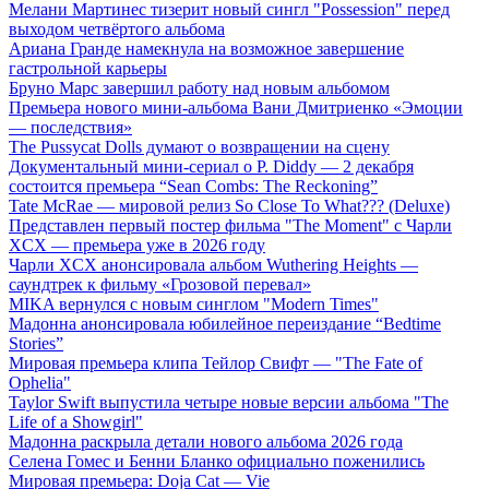
Мелани Мартинес тизерит новый сингл "Possession" перед
выходом четвёртого альбома
Ариана Гранде намекнула на возможное завершение
гастрольной карьеры
Бруно Марс завершил работу над новым альбомом
Премьера нового мини-альбома Вани Дмитриенко «Эмоции
— последствия»
The Pussycat Dolls думают о возвращении на сцену
Документальный мини-сериал о P. Diddy — 2 декабря
состоится премьера “Sean Combs: The Reckoning”
Tate McRae — мировой релиз So Close To What??? (Deluxe)
Представлен первый постер фильма "The Moment" с Чарли
XCX — премьера уже в 2026 году
Чарли XCX анонсировала альбом Wuthering Heights —
саундтрек к фильму «Грозовой перевал»
MIKA вернулся с новым синглом "Modern Times"
Мадонна анонсировала юбилейное переиздание “Bedtime
Stories”
Мировая премьера клипа Тейлор Свифт — "The Fate of
Ophelia"
Taylor Swift выпустила четыре новые версии альбома "The
Life of a Showgirl"
Мадонна раскрыла детали нового альбома 2026 года
Селена Гомес и Бенни Бланко официально поженились
Мировая премьера: Doja Cat — Vie