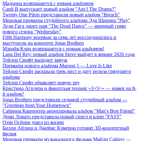
Мадонна возвращается с новым альбомом
Cardi B выпускает новый альбом "Am I The Drama?"
Twenty One Pilots представили новый альбом "Breach"
Мировая премьера студийного альбома Эда Ширана "Play"
Леди Гага дарит нам "The Dead Dance" — мрачный гимн
нового сезона "Wednesday"
Fifth Harmony впервые за семь лет воссоединились и
выступили на концерте Jonas Brothers
Мэрайя Кэри возвращается с новым альбомом!
Lana Del Rey: новый альбом Stove выйдет в январе 2026 года
Тейлор Свифт выходит замуж
Премьера нового альбома Maroon 5 — Love Is Like
Тейлор Свифт раскрыла трек-лист и дату релиза грядущего
альбома
Тейлор Свифт объявляет новую эру
Кристина Агилера и фанатская теория: «3+5=» — намек на 8-
й альбом?
Jonas Brothers представили седьмой студийный альбом —
"Greetings from Your Hometown"
Сабрина Карпентер анонсировала альбом "Man’s Best Friend"
Деми Ловато представила новый сингл и клип "FAST"
Оззи Осборн ушел из жизни
Билли Айлиш и Джеймс Кэмерон готовят 3D-концертный
фильм
Мировая премьера музыкального фильма Майли Сайрус —