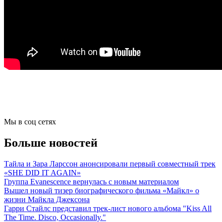
Мы в соц сетях
Больше новостей
Тайла и Зара Ларссон анонсировали первый совместный трек
«SHE DID IT AGAIN»
Группа Evanescence вернулась с новым материалом
Вышел новый тизер биографического фильма «Майкл» о
жизни Майкла Джексона
Гарри Стайлс представил трек-лист нового альбома "Kiss All
The Time. Disco, Occasionally."