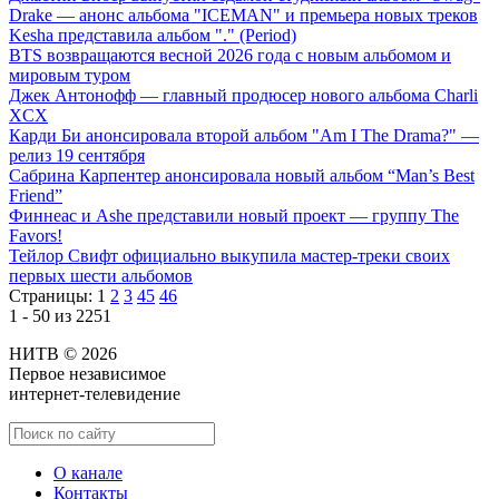
Drake — анонс альбома "ICEMAN" и премьера новых треков
Kesha представила альбом "." (Period)
BTS возвращаются весной 2026 года с новым альбомом и
мировым туром
Джек Антонофф — главный продюсер нового альбома Charli
XCX
Карди Би анонсировала второй альбом "Am I The Drama?" —
релиз 19 сентября
Сабрина Карпентер анонсировала новый альбом “Man’s Best
Friend”
Финнеас и Ashe представили новый проект — группу The
Favors!
Тейлор Свифт официально выкупила мастер-треки своих
первых шести альбомов
Страницы:
1
2
3
45
46
1 - 50 из 2251
НИТВ © 2026
Первое независимое
интернет-телевидение
О канале
Контакты