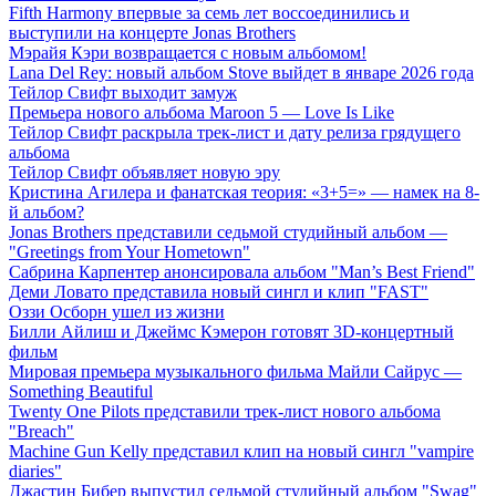
Fifth Harmony впервые за семь лет воссоединились и
выступили на концерте Jonas Brothers
Мэрайя Кэри возвращается с новым альбомом!
Lana Del Rey: новый альбом Stove выйдет в январе 2026 года
Тейлор Свифт выходит замуж
Премьера нового альбома Maroon 5 — Love Is Like
Тейлор Свифт раскрыла трек-лист и дату релиза грядущего
альбома
Тейлор Свифт объявляет новую эру
Кристина Агилера и фанатская теория: «3+5=» — намек на 8-
й альбом?
Jonas Brothers представили седьмой студийный альбом —
"Greetings from Your Hometown"
Сабрина Карпентер анонсировала альбом "Man’s Best Friend"
Деми Ловато представила новый сингл и клип "FAST"
Оззи Осборн ушел из жизни
Билли Айлиш и Джеймс Кэмерон готовят 3D-концертный
фильм
Мировая премьера музыкального фильма Майли Сайрус —
Something Beautiful
Twenty One Pilots представили трек-лист нового альбома
"Breach"
Machine Gun Kelly представил клип на новый сингл "vampire
diaries"
Джастин Бибер выпустил седьмой студийный альбом "Swag"