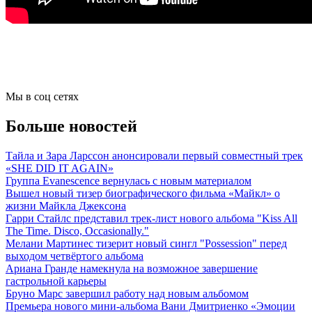
Мы в соц сетях
Больше новостей
Тайла и Зара Ларссон анонсировали первый совместный трек
«SHE DID IT AGAIN»
Группа Evanescence вернулась с новым материалом
Вышел новый тизер биографического фильма «Майкл» о
жизни Майкла Джексона
Гарри Стайлс представил трек-лист нового альбома "Kiss All
The Time. Disco, Occasionally."
Мелани Мартинес тизерит новый сингл "Possession" перед
выходом четвёртого альбома
Ариана Гранде намекнула на возможное завершение
гастрольной карьеры
Бруно Марс завершил работу над новым альбомом
Премьера нового мини-альбома Вани Дмитриенко «Эмоции