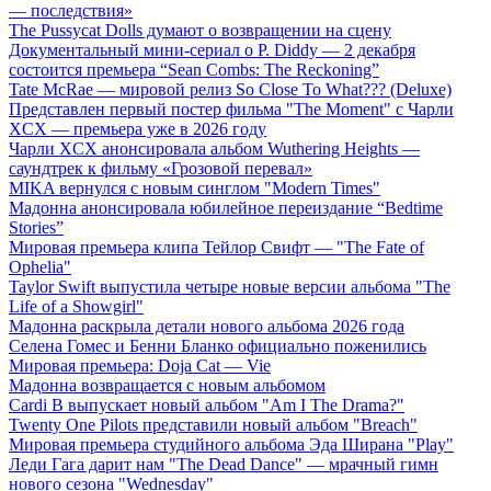
— последствия»
The Pussycat Dolls думают о возвращении на сцену
Документальный мини-сериал о P. Diddy — 2 декабря
состоится премьера “Sean Combs: The Reckoning”
Tate McRae — мировой релиз So Close To What??? (Deluxe)
Представлен первый постер фильма "The Moment" с Чарли
XCX — премьера уже в 2026 году
Чарли XCX анонсировала альбом Wuthering Heights —
саундтрек к фильму «Грозовой перевал»
MIKA вернулся с новым синглом "Modern Times"
Мадонна анонсировала юбилейное переиздание “Bedtime
Stories”
Мировая премьера клипа Тейлор Свифт — "The Fate of
Ophelia"
Taylor Swift выпустила четыре новые версии альбома "The
Life of a Showgirl"
Мадонна раскрыла детали нового альбома 2026 года
Селена Гомес и Бенни Бланко официально поженились
Мировая премьера: Doja Cat — Vie
Мадонна возвращается с новым альбомом
Cardi B выпускает новый альбом "Am I The Drama?"
Twenty One Pilots представили новый альбом "Breach"
Мировая премьера студийного альбома Эда Ширана "Play"
Леди Гага дарит нам "The Dead Dance" — мрачный гимн
нового сезона "Wednesday"