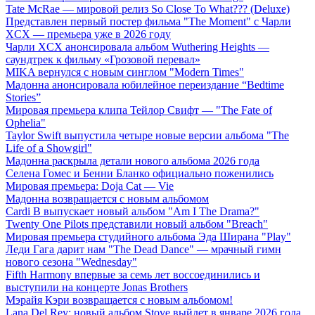
Tate McRae — мировой релиз So Close To What??? (Deluxe)
Представлен первый постер фильма "The Moment" с Чарли
XCX — премьера уже в 2026 году
Чарли XCX анонсировала альбом Wuthering Heights —
саундтрек к фильму «Грозовой перевал»
MIKA вернулся с новым синглом "Modern Times"
Мадонна анонсировала юбилейное переиздание “Bedtime
Stories”
Мировая премьера клипа Тейлор Свифт — "The Fate of
Ophelia"
Taylor Swift выпустила четыре новые версии альбома "The
Life of a Showgirl"
Мадонна раскрыла детали нового альбома 2026 года
Селена Гомес и Бенни Бланко официально поженились
Мировая премьера: Doja Cat — Vie
Мадонна возвращается с новым альбомом
Cardi B выпускает новый альбом "Am I The Drama?"
Twenty One Pilots представили новый альбом "Breach"
Мировая премьера студийного альбома Эда Ширана "Play"
Леди Гага дарит нам "The Dead Dance" — мрачный гимн
нового сезона "Wednesday"
Fifth Harmony впервые за семь лет воссоединились и
выступили на концерте Jonas Brothers
Мэрайя Кэри возвращается с новым альбомом!
Lana Del Rey: новый альбом Stove выйдет в январе 2026 года