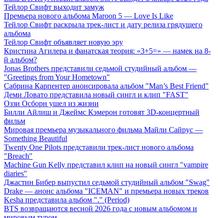
Тейлор Свифт выходит замуж
Премьера нового альбома Maroon 5 — Love Is Like
Тейлор Свифт раскрыла трек-лист и дату релиза грядущего
альбома
Тейлор Свифт объявляет новую эру
Кристина Агилера и фанатская теория: «3+5=» — намек на 8-
й альбом?
Jonas Brothers представили седьмой студийный альбом —
"Greetings from Your Hometown"
Сабрина Карпентер анонсировала альбом "Man’s Best Friend"
Деми Ловато представила новый сингл и клип "FAST"
Оззи Осборн ушел из жизни
Билли Айлиш и Джеймс Кэмерон готовят 3D-концертный
фильм
Мировая премьера музыкального фильма Майли Сайрус —
Something Beautiful
Twenty One Pilots представили трек-лист нового альбома
"Breach"
Machine Gun Kelly представил клип на новый сингл "vampire
diaries"
Джастин Бибер выпустил седьмой студийный альбом "Swag"
Drake — анонс альбома "ICEMAN" и премьера новых треков
Kesha представила альбом "." (Period)
BTS возвращаются весной 2026 года с новым альбомом и
мировым туром