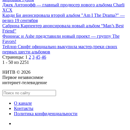
Джек Антонофф — главный продюсер нового альбома Charli
XCX
Карди Би анонсировала второй альбом "Am I The Drama?" —
релиз 19 сентября
Сабрина Карпентер анонсировала новый альбом “Man’s Best
Friend”
Финнеас и Ashe представили новый проект — группу The
Favors!
Тейлор Свифт официально выкупила мастер-треки своих
первых шести альбомов
Страницы:
1
2
3
45
46
1 - 50 из 2251
НИТВ © 2026
Первое независимое
интернет-телевидение
О канале
Контакты
Политика конфиденциальности