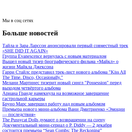
Мы в соц сетях
Больше новостей
Тайла и Зара Ларссон анонсировали первый совместный трек
«SHE DID IT AGAIN»
Группа Evanescence вернулась с новым материалом
Вышел новый тизер биографического фильма «Майкл» о
жизни Майкла Джексона
Гарри Стайлс представил трек-лист нового альбома "Kiss All
The Time. Disco, Occasionally."
Мелани Мартинес тизерит новый сингл "Possession" перед
выходом четвёртого альбома
Ариана Гранде намекнула на возможное завершение
гастрольной карьеры
Бруно Марс завершил работу над новым альбомом
Премьера нового мини-альбома Вани Дмитриенко «Эмоции
— последствия»
The Pussycat Dolls думают о возвращении на сцену
Документальный мини-сериал о P. Diddy — 2 декабря
состоится премьера “Sean Combs: The Reckoning”