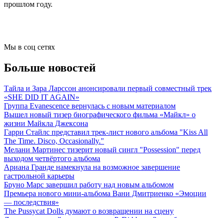
прошлом году.
Мы в соц сетях
Больше новостей
Тайла и Зара Ларссон анонсировали первый совместный трек
«SHE DID IT AGAIN»
Группа Evanescence вернулась с новым материалом
Вышел новый тизер биографического фильма «Майкл» о
жизни Майкла Джексона
Гарри Стайлс представил трек-лист нового альбома "Kiss All
The Time. Disco, Occasionally."
Мелани Мартинес тизерит новый сингл "Possession" перед
выходом четвёртого альбома
Ариана Гранде намекнула на возможное завершение
гастрольной карьеры
Бруно Марс завершил работу над новым альбомом
Премьера нового мини-альбома Вани Дмитриенко «Эмоции
— последствия»
The Pussycat Dolls думают о возвращении на сцену