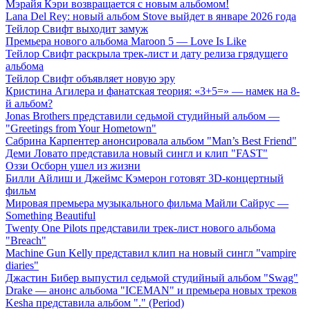
Мэрайя Кэри возвращается с новым альбомом!
Lana Del Rey: новый альбом Stove выйдет в январе 2026 года
Тейлор Свифт выходит замуж
Премьера нового альбома Maroon 5 — Love Is Like
Тейлор Свифт раскрыла трек-лист и дату релиза грядущего
альбома
Тейлор Свифт объявляет новую эру
Кристина Агилера и фанатская теория: «3+5=» — намек на 8-
й альбом?
Jonas Brothers представили седьмой студийный альбом —
"Greetings from Your Hometown"
Сабрина Карпентер анонсировала альбом "Man’s Best Friend"
Деми Ловато представила новый сингл и клип "FAST"
Оззи Осборн ушел из жизни
Билли Айлиш и Джеймс Кэмерон готовят 3D-концертный
фильм
Мировая премьера музыкального фильма Майли Сайрус —
Something Beautiful
Twenty One Pilots представили трек-лист нового альбома
"Breach"
Machine Gun Kelly представил клип на новый сингл "vampire
diaries"
Джастин Бибер выпустил седьмой студийный альбом "Swag"
Drake — анонс альбома "ICEMAN" и премьера новых треков
Kesha представила альбом "." (Period)