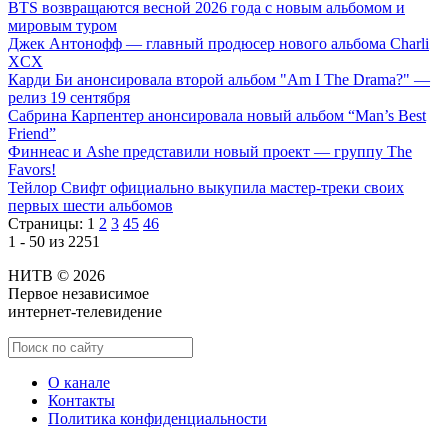
BTS возвращаются весной 2026 года с новым альбомом и
мировым туром
Джек Антонофф — главный продюсер нового альбома Charli
XCX
Карди Би анонсировала второй альбом "Am I The Drama?" —
релиз 19 сентября
Сабрина Карпентер анонсировала новый альбом “Man’s Best
Friend”
Финнеас и Ashe представили новый проект — группу The
Favors!
Тейлор Свифт официально выкупила мастер-треки своих
первых шести альбомов
Страницы:
1
2
3
45
46
1 - 50 из 2251
НИТВ © 2026
Первое независимое
интернет-телевидение
О канале
Контакты
Политика конфиденциальности