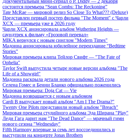
Документальный мини-сериал о P. Diddy — 2 декабря
состоится премьера “Sean Combs: The Reckoning”
Tate McRae — мировой релиз So Close To What??? (Deluxe)
Представлен первый постер фильма "The Moment" с Чарли
XCX — премьера уже в 2026 году
Чарли XCX анонсировала альбом Wuthering Heights —
саундтрек к фильму «Грозовой перевал»
MIKA вернулся с новым синглом "Modern Times"
Мадонна анонсировала юбилейное переиздание “Bedtime
Stories”
Мировая премьера клипа Тейлор Свифт — "The Fate of
Ophelia"
Taylor Swift выпустила четыре новые версии альбома "The
Life of a Showgirl"
Мадонна раскрыла детали нового альбома 2026 года
Селена Гомес и Бенни Бланко официально поженились
Мировая премьера: Doja Cat — Vie
Мадонна возвращается с новым альбомом
Cardi B выпускает новый альбом "Am I The Drama?"
Twenty One Pilots представили новый альбом "Breach"
Мировая премьера студийного альбома Эда Ширана "Play"
Леди Гага дарит нам "The Dead Dance" — мрачный гимн
нового сезона "Wednesday"
Fifth Harmony впервые за семь лет воссоединились и
выступили на концерте Jonas Brothers