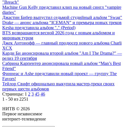
"Breach"
Machine Gun Kelly представил клип на новый сингл "vampire
diaries"
Джастин Бибер выпустил седьмой студийный альбом "Swag"
Drake — анонс альбома "ICEMAN" и премьера новых треков
Kesha представила альбом "." (Period)
BTS возвращаются весной 2026 года с новым альбомом и
мировым туром
Джек Антонофф — главный продюсер нового альбома Charli
XCX
Карди Би анонсировала второй альбом "Am I The Drama?" —
релиз 19 сентября
Сабрина Карпентер анонсировала новый альбом “Man’s Best
Friend”
Финнеас и Ashe представили новый проект — группу The
Favors!
Тейлор Свифт официально выкупила мастер-треки своих
первых шести альбомов
Страницы:
1
2
3
45
46
1 - 50 из 2251
НИТВ © 2026
Первое независимое
интернет-телевидение