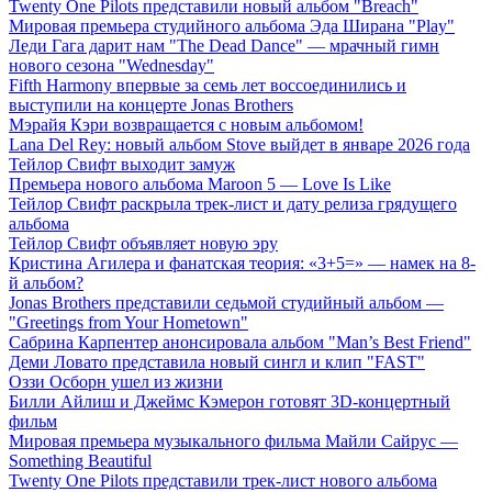
Twenty One Pilots представили новый альбом "Breach"
Мировая премьера студийного альбома Эда Ширана "Play"
Леди Гага дарит нам "The Dead Dance" — мрачный гимн
нового сезона "Wednesday"
Fifth Harmony впервые за семь лет воссоединились и
выступили на концерте Jonas Brothers
Мэрайя Кэри возвращается с новым альбомом!
Lana Del Rey: новый альбом Stove выйдет в январе 2026 года
Тейлор Свифт выходит замуж
Премьера нового альбома Maroon 5 — Love Is Like
Тейлор Свифт раскрыла трек-лист и дату релиза грядущего
альбома
Тейлор Свифт объявляет новую эру
Кристина Агилера и фанатская теория: «3+5=» — намек на 8-
й альбом?
Jonas Brothers представили седьмой студийный альбом —
"Greetings from Your Hometown"
Сабрина Карпентер анонсировала альбом "Man’s Best Friend"
Деми Ловато представила новый сингл и клип "FAST"
Оззи Осборн ушел из жизни
Билли Айлиш и Джеймс Кэмерон готовят 3D-концертный
фильм
Мировая премьера музыкального фильма Майли Сайрус —
Something Beautiful
Twenty One Pilots представили трек-лист нового альбома