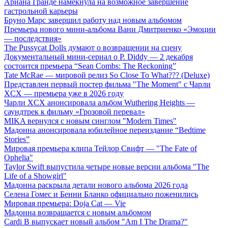
Ариана Гранде намекнула на возможное завершение
гастрольной карьеры
Бруно Марс завершил работу над новым альбомом
Премьера нового мини-альбома Вани Дмитриенко «Эмоции
— последствия»
The Pussycat Dolls думают о возвращении на сцену
Документальный мини-сериал о P. Diddy — 2 декабря
состоится премьера “Sean Combs: The Reckoning”
Tate McRae — мировой релиз So Close To What??? (Deluxe)
Представлен первый постер фильма "The Moment" с Чарли
XCX — премьера уже в 2026 году
Чарли XCX анонсировала альбом Wuthering Heights —
саундтрек к фильму «Грозовой перевал»
MIKA вернулся с новым синглом "Modern Times"
Мадонна анонсировала юбилейное переиздание “Bedtime
Stories”
Мировая премьера клипа Тейлор Свифт — "The Fate of
Ophelia"
Taylor Swift выпустила четыре новые версии альбома "The
Life of a Showgirl"
Мадонна раскрыла детали нового альбома 2026 года
Селена Гомес и Бенни Бланко официально поженились
Мировая премьера: Doja Cat — Vie
Мадонна возвращается с новым альбомом
Cardi B выпускает новый альбом "Am I The Drama?"