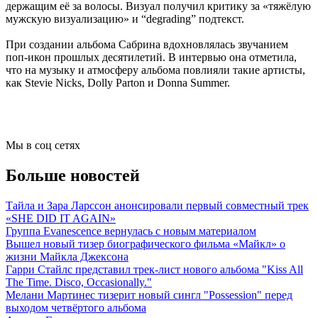
держащим её за волосы. Визуал получил критику за «тяжёлую
мужскую визуализацию» и “degrading” подтекст.
При создании альбома Сабрина вдохновлялась звучанием
поп-икон прошлых десятилетий. В интервью она отметила,
что на музыку и атмосферу альбома повлияли такие артисты,
как Stevie Nicks, Dolly Parton и Donna Summer.
Мы в соц сетях
Больше новостей
Тайла и Зара Ларссон анонсировали первый совместный трек
«SHE DID IT AGAIN»
Группа Evanescence вернулась с новым материалом
Вышел новый тизер биографического фильма «Майкл» о
жизни Майкла Джексона
Гарри Стайлс представил трек-лист нового альбома "Kiss All
The Time. Disco, Occasionally."
Мелани Мартинес тизерит новый сингл "Possession" перед
выходом четвёртого альбома