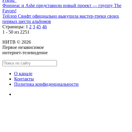
Friend”
Финнеас и Ashe представили новый проект — группу The
Favors!
Тейлор Свифт официально выкупила мастер-треки своих
первых шести альбомов
Страницы:
1
2
3
45
46
1 - 50 из 2251
НИТВ © 2026
Первое независимое
интернет-телевидение
О канале
Контакты
Политика конфиденциальности