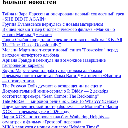
Больше новостей
Тайла и Зара Ларссон анонсировали первый совместный трек
«SHE DID IT AGAIN»
Группа Evanescence вернулась с новым материалом
Вышел новый тизер биографического фильма «Майкл» о
жизни Майкла Джексона
Гарри Стайлс представил трек-лист нового альбома "Kiss All
The Time. Disco, Occasionally."
Мелани Мартинес тизерит новый сингл "Possession" перед
выходом четвёртого альбома
Ариана Гранде намекнула на возможное завершение
гастрольной карьеры
Бруно Марс завершил работу над новым альбомом
Премьера нового мини-альбома Вани Дмитриенко «Эмоции
— последствия»
The Pussycat Dolls думают о возвращении на сцену
Документальный мини-сериал о P. Diddy — 2 декабря
состоится премьера “Sean Combs: The Reckoning”
Tate McRae — мировой релиз So Close To What??? (Deluxe)
Представлен первый постер фильма "The Moment" с Чарли
XCX — премьера уже в 2026 году
Чарли XCX анонсировала альбом Wuthering Heights —
саундтрек к фильму «Грозовой перевал»
MIKA вернулся с новым синглом "Modern Times"