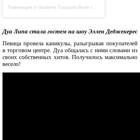
Публикация от Madame Tussauds Berlin (@tussaudsberlin)
8 Янв
Дуа Липа стала гостем на шоу Эллен Дедженерес
Певица провела каникулы, разыгрывая покупателей
в торговом центре. Дуа общалась с ними словами из
своих собственных хитов. Получилось максимально
весело!