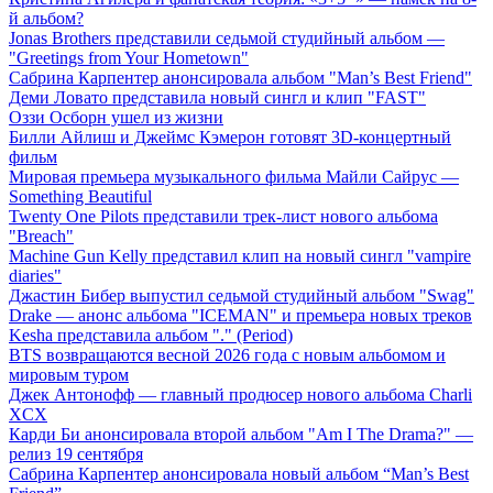
й альбом?
Jonas Brothers представили седьмой студийный альбом —
"Greetings from Your Hometown"
Сабрина Карпентер анонсировала альбом "Man’s Best Friend"
Деми Ловато представила новый сингл и клип "FAST"
Оззи Осборн ушел из жизни
Билли Айлиш и Джеймс Кэмерон готовят 3D-концертный
фильм
Мировая премьера музыкального фильма Майли Сайрус —
Something Beautiful
Twenty One Pilots представили трек-лист нового альбома
"Breach"
Machine Gun Kelly представил клип на новый сингл "vampire
diaries"
Джастин Бибер выпустил седьмой студийный альбом "Swag"
Drake — анонс альбома "ICEMAN" и премьера новых треков
Kesha представила альбом "." (Period)
BTS возвращаются весной 2026 года с новым альбомом и
мировым туром
Джек Антонофф — главный продюсер нового альбома Charli
XCX
Карди Би анонсировала второй альбом "Am I The Drama?" —
релиз 19 сентября
Сабрина Карпентер анонсировала новый альбом “Man’s Best