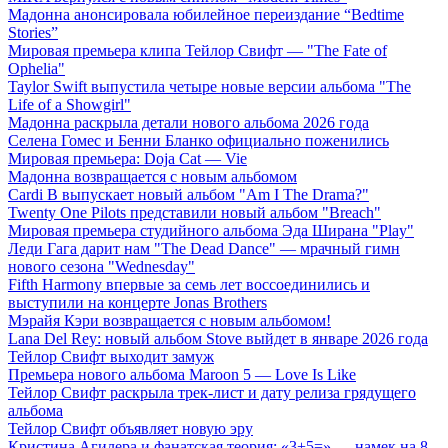
Мадонна анонсировала юбилейное переиздание “Bedtime
Stories”
Мировая премьера клипа Тейлор Свифт — "The Fate of
Ophelia"
Taylor Swift выпустила четыре новые версии альбома "The
Life of a Showgirl"
Мадонна раскрыла детали нового альбома 2026 года
Селена Гомес и Бенни Бланко официально поженились
Мировая премьера: Doja Cat — Vie
Мадонна возвращается с новым альбомом
Cardi B выпускает новый альбом "Am I The Drama?"
Twenty One Pilots представили новый альбом "Breach"
Мировая премьера студийного альбома Эда Ширана "Play"
Леди Гага дарит нам "The Dead Dance" — мрачный гимн
нового сезона "Wednesday"
Fifth Harmony впервые за семь лет воссоединились и
выступили на концерте Jonas Brothers
Мэрайя Кэри возвращается с новым альбомом!
Lana Del Rey: новый альбом Stove выйдет в январе 2026 года
Тейлор Свифт выходит замуж
Премьера нового альбома Maroon 5 — Love Is Like
Тейлор Свифт раскрыла трек-лист и дату релиза грядущего
альбома
Тейлор Свифт объявляет новую эру
Кристина Агилера и фанатская теория: «3+5=» — намек на 8-