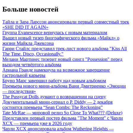
Больше новостей
Тайла и Зара Ларссон анонсировали первый совместный трек
«SHE DID IT AGAIN»
Группа Evanescence вернулась с новым материалом
Вышел новый тизер биографического фильма «Майкл» о
жизни Майкла Джексона
Гарри Стайлс представил трек-лист нового альбома "Kiss All
The Time. Disco, Occasionally."
Мелани Мартинес тизерит новый сингл "Possession" перед
выходом четвёртого альбома
Ариана Гранде намекнула на возможное завершение
гастрольной карьеры
Бруно Марс завершил работу над новым альбомом
Премьера нового мини-альбома Вани Дмитриенко «Эмоции
— последствия»
The Pussycat Dolls думают о возвращении на сцену
Документальный мини-сериал о P. Diddy — 2 декабря
состоится премьера “Sean Combs: The Reckoning”
Tate McRae — мировой релиз So Close To What??? (Deluxe)
Представлен первый постер фильма "The Moment" с Чарли
XCX — премьера уже в 2026 году
Чарли XCX анонсировала альбом Wuthering Heights —