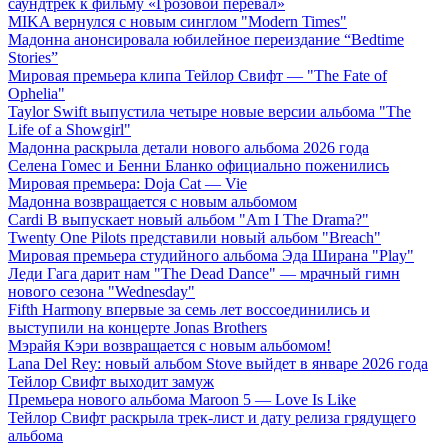
саундтрек к фильму «Грозовой перевал»
MIKA вернулся с новым синглом "Modern Times"
Мадонна анонсировала юбилейное переиздание “Bedtime
Stories”
Мировая премьера клипа Тейлор Свифт — "The Fate of
Ophelia"
Taylor Swift выпустила четыре новые версии альбома "The
Life of a Showgirl"
Мадонна раскрыла детали нового альбома 2026 года
Селена Гомес и Бенни Бланко официально поженились
Мировая премьера: Doja Cat — Vie
Мадонна возвращается с новым альбомом
Cardi B выпускает новый альбом "Am I The Drama?"
Twenty One Pilots представили новый альбом "Breach"
Мировая премьера студийного альбома Эда Ширана "Play"
Леди Гага дарит нам "The Dead Dance" — мрачный гимн
нового сезона "Wednesday"
Fifth Harmony впервые за семь лет воссоединились и
выступили на концерте Jonas Brothers
Мэрайя Кэри возвращается с новым альбомом!
Lana Del Rey: новый альбом Stove выйдет в январе 2026 года
Тейлор Свифт выходит замуж
Премьера нового альбома Maroon 5 — Love Is Like
Тейлор Свифт раскрыла трек-лист и дату релиза грядущего
альбома