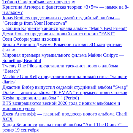
Тейлор Свифт объявляет новую эру
Кристина Агилера и фанатская теория: «3+5=» — намек на 8-
й альбом?
Jonas Brothers представили седьмой студийный альбом —
"Greetings from Your Hometown"
Сабрина Карпентер анонсировала альбом "Man’s Best Friend"
Деми Ловато представила новый сингл и клип "FAST"
Оззи Осборн ушел из жизни
Билли Айлиш и Джеймс Кэмерон готовят 3D-концертный
фильм
Мировая премьера музыкального фильма Майли Сайрус —
Something Beautiful
Twenty One Pilots представили трек-лист нового альбома
"Breach"
Machine Gun Kelly представил клип на новый сингл "vampire
diaries"
Джастин Бибер выпустил седьмой студийный альбом "Swag"
Drake — анонс альбома "ICEMAN" и премьера новых треков
Kesha представила альбом "." (Period)
BTS возвращаются весной 2026 года с новым альбомом и
мировым туром
Джек Антонофф — главный продюсер нового альбома Charli
XCX
Карди Би анонсировала второй альбом "Am I The Drama?" —
релиз 19 сентября