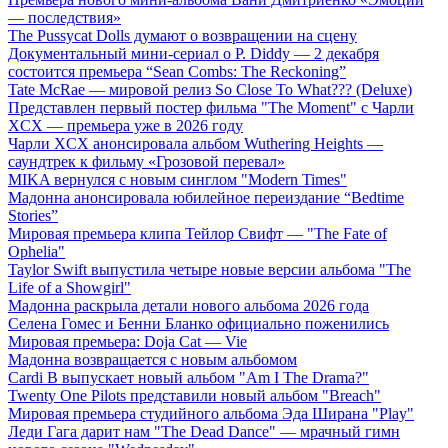
— последствия»
The Pussycat Dolls думают о возвращении на сцену
Документальный мини-сериал о P. Diddy — 2 декабря
состоится премьера “Sean Combs: The Reckoning”
Tate McRae — мировой релиз So Close To What??? (Deluxe)
Представлен первый постер фильма "The Moment" с Чарли
XCX — премьера уже в 2026 году
Чарли XCX анонсировала альбом Wuthering Heights —
саундтрек к фильму «Грозовой перевал»
MIKA вернулся с новым синглом "Modern Times"
Мадонна анонсировала юбилейное переиздание “Bedtime
Stories”
Мировая премьера клипа Тейлор Свифт — "The Fate of
Ophelia"
Taylor Swift выпустила четыре новые версии альбома "The
Life of a Showgirl"
Мадонна раскрыла детали нового альбома 2026 года
Селена Гомес и Бенни Бланко официально поженились
Мировая премьера: Doja Cat — Vie
Мадонна возвращается с новым альбомом
Cardi B выпускает новый альбом "Am I The Drama?"
Twenty One Pilots представили новый альбом "Breach"
Мировая премьера студийного альбома Эда Ширана "Play"
Леди Гага дарит нам "The Dead Dance" — мрачный гимн