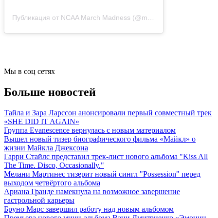
Публикация от NCAA March Madness (@marchmadness)
15 Фев 
Мы в соц сетях
Больше новостей
Тайла и Зара Ларссон анонсировали первый совместный трек
«SHE DID IT AGAIN»
Группа Evanescence вернулась с новым материалом
Вышел новый тизер биографического фильма «Майкл» о
жизни Майкла Джексона
Гарри Стайлс представил трек-лист нового альбома "Kiss All
The Time. Disco, Occasionally."
Мелани Мартинес тизерит новый сингл "Possession" перед
выходом четвёртого альбома
Ариана Гранде намекнула на возможное завершение
гастрольной карьеры
Бруно Марс завершил работу над новым альбомом
Премьера нового мини-альбома Вани Дмитриенко «Эмоции