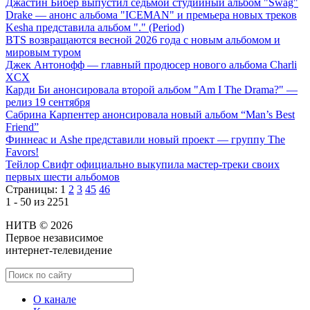
Джастин Бибер выпустил седьмой студийный альбом "Swag"
Drake — анонс альбома "ICEMAN" и премьера новых треков
Kesha представила альбом "." (Period)
BTS возвращаются весной 2026 года с новым альбомом и
мировым туром
Джек Антонофф — главный продюсер нового альбома Charli
XCX
Карди Би анонсировала второй альбом "Am I The Drama?" —
релиз 19 сентября
Сабрина Карпентер анонсировала новый альбом “Man’s Best
Friend”
Финнеас и Ashe представили новый проект — группу The
Favors!
Тейлор Свифт официально выкупила мастер-треки своих
первых шести альбомов
Страницы:
1
2
3
45
46
1 - 50 из 2251
НИТВ © 2026
Первое независимое
интернет-телевидение
О канале