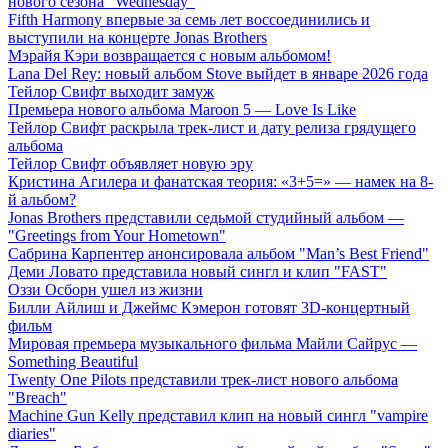
нового сезона "Wednesday"
Fifth Harmony впервые за семь лет воссоединились и
выступили на концерте Jonas Brothers
Мэрайя Кэри возвращается с новым альбомом!
Lana Del Rey: новый альбом Stove выйдет в январе 2026 года
Тейлор Свифт выходит замуж
Премьера нового альбома Maroon 5 — Love Is Like
Тейлор Свифт раскрыла трек-лист и дату релиза грядущего
альбома
Тейлор Свифт объявляет новую эру
Кристина Агилера и фанатская теория: «3+5=» — намек на 8-
й альбом?
Jonas Brothers представили седьмой студийный альбом —
"Greetings from Your Hometown"
Сабрина Карпентер анонсировала альбом "Man’s Best Friend"
Деми Ловато представила новый сингл и клип "FAST"
Оззи Осборн ушел из жизни
Билли Айлиш и Джеймс Кэмерон готовят 3D-концертный
фильм
Мировая премьера музыкального фильма Майли Сайрус —
Something Beautiful
Twenty One Pilots представили трек-лист нового альбома
"Breach"
Machine Gun Kelly представил клип на новый сингл "vampire
diaries"