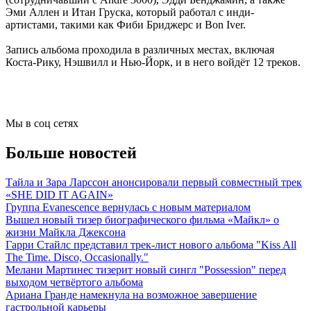
Эми Аллен и Итан Груска, который работал с инди-
артистами, такими как Фиби Бриджерс и Bon Iver.
Запись альбома проходила в различных местах, включая
Коста-Рику, Нэшвилл и Нью-Йорк, и в него войдёт 12 треков.
Мы в соц сетях
Больше новостей
Тайла и Зара Ларссон анонсировали первый совместный трек
«SHE DID IT AGAIN»
Группа Evanescence вернулась с новым материалом
Вышел новый тизер биографического фильма «Майкл» о
жизни Майкла Джексона
Гарри Стайлс представил трек-лист нового альбома "Kiss All
The Time. Disco, Occasionally."
Мелани Мартинес тизерит новый сингл "Possession" перед
выходом четвёртого альбома
Ариана Гранде намекнула на возможное завершение
гастрольной карьеры