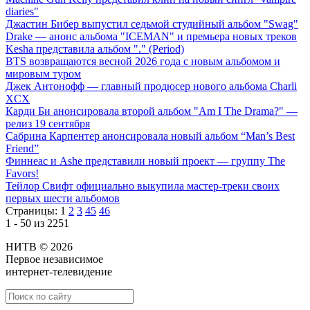
diaries"
Джастин Бибер выпустил седьмой студийный альбом "Swag"
Drake — анонс альбома "ICEMAN" и премьера новых треков
Kesha представила альбом "." (Period)
BTS возвращаются весной 2026 года с новым альбомом и
мировым туром
Джек Антонофф — главный продюсер нового альбома Charli
XCX
Карди Би анонсировала второй альбом "Am I The Drama?" —
релиз 19 сентября
Сабрина Карпентер анонсировала новый альбом “Man’s Best
Friend”
Финнеас и Ashe представили новый проект — группу The
Favors!
Тейлор Свифт официально выкупила мастер-треки своих
первых шести альбомов
Страницы:
1
2
3
45
46
1 - 50 из 2251
НИТВ © 2026
Первое независимое
интернет-телевидение