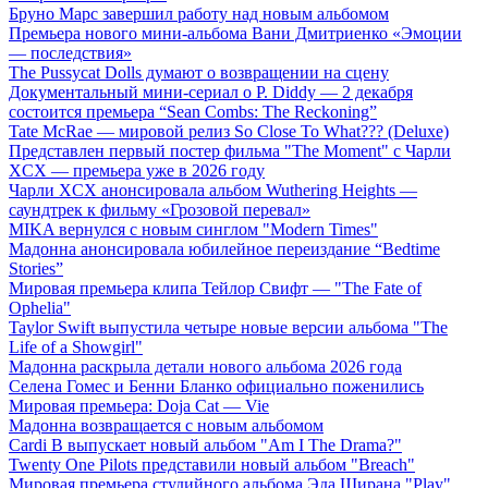
Бруно Марс завершил работу над новым альбомом
Премьера нового мини-альбома Вани Дмитриенко «Эмоции
— последствия»
The Pussycat Dolls думают о возвращении на сцену
Документальный мини-сериал о P. Diddy — 2 декабря
состоится премьера “Sean Combs: The Reckoning”
Tate McRae — мировой релиз So Close To What??? (Deluxe)
Представлен первый постер фильма "The Moment" с Чарли
XCX — премьера уже в 2026 году
Чарли XCX анонсировала альбом Wuthering Heights —
саундтрек к фильму «Грозовой перевал»
MIKA вернулся с новым синглом "Modern Times"
Мадонна анонсировала юбилейное переиздание “Bedtime
Stories”
Мировая премьера клипа Тейлор Свифт — "The Fate of
Ophelia"
Taylor Swift выпустила четыре новые версии альбома "The
Life of a Showgirl"
Мадонна раскрыла детали нового альбома 2026 года
Селена Гомес и Бенни Бланко официально поженились
Мировая премьера: Doja Cat — Vie
Мадонна возвращается с новым альбомом
Cardi B выпускает новый альбом "Am I The Drama?"
Twenty One Pilots представили новый альбом "Breach"
Мировая премьера студийного альбома Эда Ширана "Play"