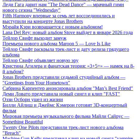
Леди Гага дарит нам "The Dead Dance" — мрачный гимн
нового сезона "Wednesday"
Fifth Harmony впервые за семь лет воссоединились и
выступили на концерте Jonas Brothers
Мэрайя Кэри возвращается с новым альбомом!
Lana Del Rey: новый альбом Stove выйдет в январе 2026 года
Тейлор Свифт выходит замуж
Премьера нового альбома Maroon 5 — Love Is Like
Тейлор Свифт раскрыла трек-лист и дату релиза грядущего
альбома
Тейлор Свифт объявляет новую эру
Кристина Агилера и фанатская теория: «3+5=» — намек на 8-
й альбом?
Jonas Brothers представили седьмой студийный альбом —
"Greetings from Your Hometown"
Сабрина Карпентер анонсировала альбом "Man’s Best Friend"
Деми Ловато представила новый сингл и клип "FAST"
Оззи Осборн ушел из жизни
Билли Айлиш и Джеймс Кэмерон готовят 3D-концертный
фильм
Мировая премьера музыкального фильма Майли Сайрус —
Something Beautiful
Twenty One Pilots представили трек-лист нового альбома
"Breach"
Machine Gun Kelly представил клип на новый сингл "vampire