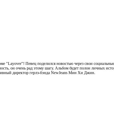
 "Layover"! Певец поделился новостью через свои социальные с
зность, он очень рад этому шагу. Альбом будет полон личных ист
ативный директор герлз-бэнда NewJeans Мин Хи Джин.