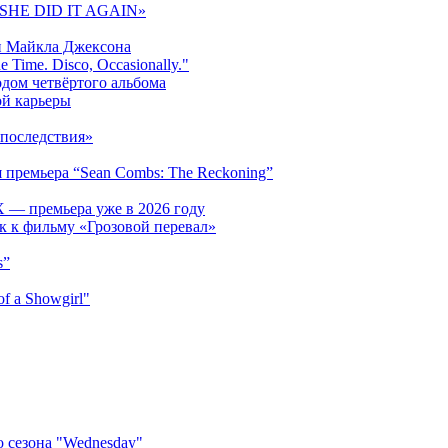
 «SHE DID IT AGAIN»
и Майкла Джексона
 Time. Disco, Occasionally."
одом четвёртого альбома
ой карьеры
последствия»
 премьера “Sean Combs: The Reckoning”
 — премьера уже в 2026 году
к к фильму «Грозовой перевал»
s”
f a Showgirl"
 сезона "Wednesday"