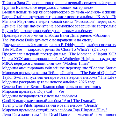
Тайла и Зара Ларссон анонсировали первый совместный трек
Группа Evanescence вернулась с новым материалом
Вышел новый тизер биографического фильма «Майкл» о жизн
Гарри Стайлс представил трек-лист нового альбома "Kiss All The
Мелани Мартинес тизерит новый сингл "Possession" перед вых
Ариана Гранде намекнула на возможное завершение гастрольн
Бруно Марс завершил работу над новым альбомом
Премьера нового мини-альбома Вани Дмитриенко «Эмоции — 
The Pussycat Dolls думают о возвращении на сцену
Документальный мини-сериал о P. Diddy — 2 декабря состоится
Tate McRae — мировой релиз So Close To What??? (Deluxe)
Представлен первый постер фильма "The Moment" с Чарли XCX
Чарли XCX анонсировала альбом Wuthering Heights — саундтре
MIKA вернулся с новым синглом "Modern Times"
Мадонна анонсировала юбилейное переиздание “Bedtime Storie
Мировая премьера клипа Тейлор Свифт — "The Fate of Ophelia"
Taylor Swift выпустила четыре новые версии альбома "The Life o
Мадонна раскрыла детали нового альбома 2026 года
Селена Гомес и Бенни Бланко официально поженились
Мировая премьера: Doja Cat — Vie
Мадонна возвращается с новым альбомом
Cardi B выпускает новый альбом "Am I The Drama?"
Twenty One Pilots представили новый альбом "Breach"
Мировая премьера студийного альбома Эда Ширана "Play"
Леди Гага дарит нам "The Dead Dance" — мрачный гимн нового