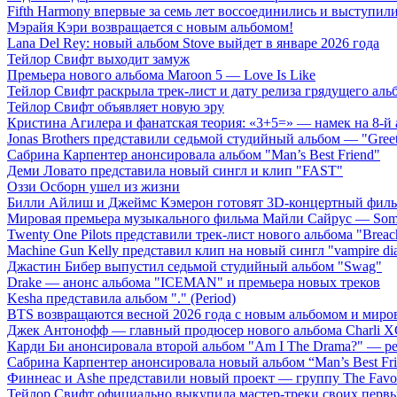
Fifth Harmony впервые за семь лет воссоединились и выступили 
Мэрайя Кэри возвращается с новым альбомом!
Lana Del Rey: новый альбом Stove выйдет в январе 2026 года
Тейлор Свифт выходит замуж
Премьера нового альбома Maroon 5 — Love Is Like
Тейлор Свифт раскрыла трек-лист и дату релиза грядущего аль
Тейлор Свифт объявляет новую эру
Кристина Агилера и фанатская теория: «3+5=» — намек на 8-й
Jonas Brothers представили седьмой студийный альбом — "Gree
Сабрина Карпентер анонсировала альбом "Man’s Best Friend"
Деми Ловато представила новый сингл и клип "FAST"
Оззи Осборн ушел из жизни
Билли Айлиш и Джеймс Кэмерон готовят 3D-концертный фил
Мировая премьера музыкального фильма Майли Сайрус — Somet
Twenty One Pilots представили трек-лист нового альбома "Breac
Machine Gun Kelly представил клип на новый сингл "vampire dia
Джастин Бибер выпустил седьмой студийный альбом "Swag"
Drake — анонс альбома "ICEMAN" и премьера новых треков
Kesha представила альбом "." (Period)
BTS возвращаются весной 2026 года с новым альбомом и мир
Джек Антонофф — главный продюсер нового альбома Charli 
Карди Би анонсировала второй альбом "Am I The Drama?" — ре
Сабрина Карпентер анонсировала новый альбом “Man’s Best Fr
Финнеас и Ashe представили новый проект — группу The Favo
Тейлор Свифт официально выкупила мастер-треки своих перв