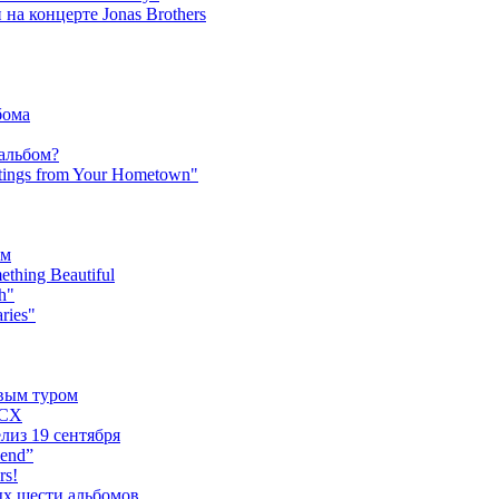
на концерте Jonas Brothers
бома
 альбом?
tings from Your Hometown"
ьм
hing Beautiful
h"
ries"
овым туром
XCX
лиз 19 сентября
iend”
rs!
ых шести альбомов