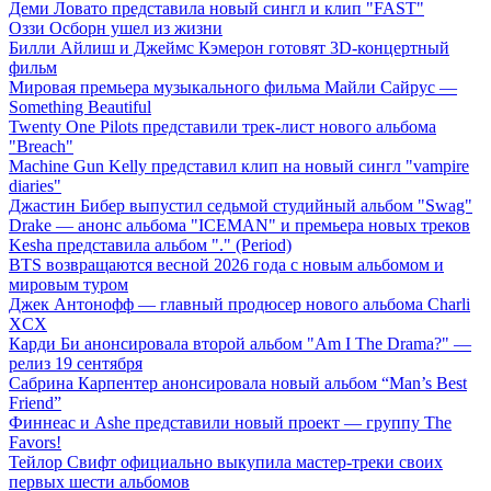
Деми Ловато представила новый сингл и клип "FAST"
Оззи Осборн ушел из жизни
Билли Айлиш и Джеймс Кэмерон готовят 3D-концертный
фильм
Мировая премьера музыкального фильма Майли Сайрус —
Something Beautiful
Twenty One Pilots представили трек-лист нового альбома
"Breach"
Machine Gun Kelly представил клип на новый сингл "vampire
diaries"
Джастин Бибер выпустил седьмой студийный альбом "Swag"
Drake — анонс альбома "ICEMAN" и премьера новых треков
Kesha представила альбом "." (Period)
BTS возвращаются весной 2026 года с новым альбомом и
мировым туром
Джек Антонофф — главный продюсер нового альбома Charli
XCX
Карди Би анонсировала второй альбом "Am I The Drama?" —
релиз 19 сентября
Сабрина Карпентер анонсировала новый альбом “Man’s Best
Friend”
Финнеас и Ashe представили новый проект — группу The
Favors!
Тейлор Свифт официально выкупила мастер-треки своих
первых шести альбомов