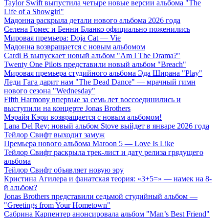
Taylor Swift выпустила четыре новые версии альбома "The
Life of a Showgirl"
Мадонна раскрыла детали нового альбома 2026 года
Селена Гомес и Бенни Бланко официально поженились
Мировая премьера: Doja Cat — Vie
Мадонна возвращается с новым альбомом
Cardi B выпускает новый альбом "Am I The Drama?"
Twenty One Pilots представили новый альбом "Breach"
Мировая премьера студийного альбома Эда Ширана "Play"
Леди Гага дарит нам "The Dead Dance" — мрачный гимн
нового сезона "Wednesday"
Fifth Harmony впервые за семь лет воссоединились и
выступили на концерте Jonas Brothers
Мэрайя Кэри возвращается с новым альбомом!
Lana Del Rey: новый альбом Stove выйдет в январе 2026 года
Тейлор Свифт выходит замуж
Премьера нового альбома Maroon 5 — Love Is Like
Тейлор Свифт раскрыла трек-лист и дату релиза грядущего
альбома
Тейлор Свифт объявляет новую эру
Кристина Агилера и фанатская теория: «3+5=» — намек на 8-
й альбом?
Jonas Brothers представили седьмой студийный альбом —
"Greetings from Your Hometown"
Сабрина Карпентер анонсировала альбом "Man’s Best Friend"