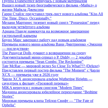
Группа Evanescence вернулась с новым материалом
Вышел новый тизер биографического фильма «Майкл» о
жизни Майкла Джексона
Гарри Стайлс представил трек-лист нового альбома "Kiss All
The Time. Disco, Occasionally."
Мелани Мартинес тизерит новый сингл "Possession" перед
выходом четвёртого альбома
Ариана Гранде намекнула на возможное завершение
гастрольной карьеры
Бруно Марс завершил работу над новым альбомом
Премьера нового мини-альбома Вани Дмитриенко «Эмоции
— последствия»
The Pussycat Dolls думают о возвращении на сцену
Документальный мини-сериал о P. Diddy — 2 декабря
состоится премьера “Sean Combs: The Reckoning”
Tate McRae — мировой релиз So Close To What??? (Deluxe)
Представлен первый постер фильма "The Moment" с Чарли
XCX — премьера уже в 2026 году
Чарли XCX анонсировала альбом Wuthering Heights —
саундтрек к фильму «Грозовой перевал»
MIKA вернулся с новым синглом "Modern Times"
Мадонна анонсировала юбилейное переиздание “Bedtime
Stories”
Мировая премьера клипа Тейлор Свифт — "The Fate of
Ophelia"