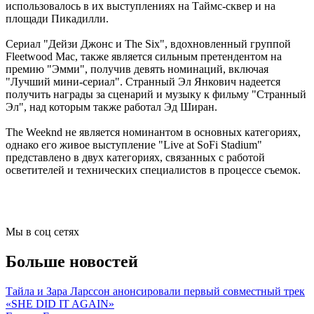
использовалось в их выступлениях на Таймс-сквер и на
площади Пикадилли.
Сериал "Дейзи Джонс и The Six", вдохновленный группой
Fleetwood Mac, также является сильным претендентом на
премию "Эмми", получив девять номинаций, включая
"Лучший мини-сериал". Странный Эл Янкович надеется
получить награды за сценарий и музыку к фильму "Странный
Эл", над которым также работал Эд Ширан.
The Weeknd не является номинантом в основных категориях,
однако его живое выступление "Live at SoFi Stadium"
представлено в двух категориях, связанных с работой
осветителей и технических специалистов в процессе съемок.
Мы в соц сетях
Больше новостей
Тайла и Зара Ларссон анонсировали первый совместный трек
«SHE DID IT AGAIN»