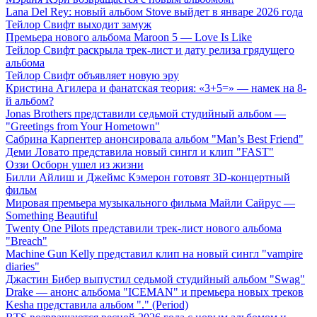
Lana Del Rey: новый альбом Stove выйдет в январе 2026 года
Тейлор Свифт выходит замуж
Премьера нового альбома Maroon 5 — Love Is Like
Тейлор Свифт раскрыла трек-лист и дату релиза грядущего
альбома
Тейлор Свифт объявляет новую эру
Кристина Агилера и фанатская теория: «3+5=» — намек на 8-
й альбом?
Jonas Brothers представили седьмой студийный альбом —
"Greetings from Your Hometown"
Сабрина Карпентер анонсировала альбом "Man’s Best Friend"
Деми Ловато представила новый сингл и клип "FAST"
Оззи Осборн ушел из жизни
Билли Айлиш и Джеймс Кэмерон готовят 3D-концертный
фильм
Мировая премьера музыкального фильма Майли Сайрус —
Something Beautiful
Twenty One Pilots представили трек-лист нового альбома
"Breach"
Machine Gun Kelly представил клип на новый сингл "vampire
diaries"
Джастин Бибер выпустил седьмой студийный альбом "Swag"
Drake — анонс альбома "ICEMAN" и премьера новых треков
Kesha представила альбом "." (Period)