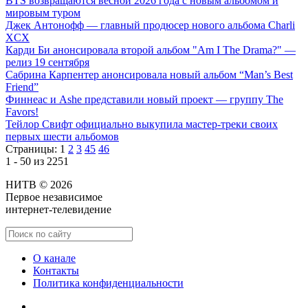
BTS возвращаются весной 2026 года с новым альбомом и
мировым туром
Джек Антонофф — главный продюсер нового альбома Charli
XCX
Карди Би анонсировала второй альбом "Am I The Drama?" —
релиз 19 сентября
Сабрина Карпентер анонсировала новый альбом “Man’s Best
Friend”
Финнеас и Ashe представили новый проект — группу The
Favors!
Тейлор Свифт официально выкупила мастер-треки своих
первых шести альбомов
Страницы:
1
2
3
45
46
1 - 50 из 2251
НИТВ © 2026
Первое независимое
интернет-телевидение
О канале
Контакты
Политика конфиденциальности