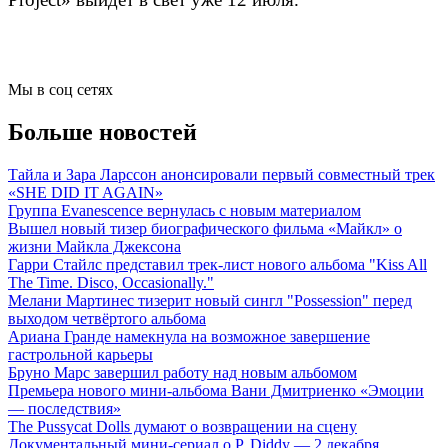
Мы в соц сетях
Больше новостей
Тайла и Зара Ларссон анонсировали первый совместный трек
«SHE DID IT AGAIN»
Группа Evanescence вернулась с новым материалом
Вышел новый тизер биографического фильма «Майкл» о
жизни Майкла Джексона
Гарри Стайлс представил трек-лист нового альбома "Kiss All
The Time. Disco, Occasionally."
Мелани Мартинес тизерит новый сингл "Possession" перед
выходом четвёртого альбома
Ариана Гранде намекнула на возможное завершение
гастрольной карьеры
Бруно Марс завершил работу над новым альбомом
Премьера нового мини-альбома Вани Дмитриенко «Эмоции
— последствия»
The Pussycat Dolls думают о возвращении на сцену
Документальный мини-сериал о P. Diddy — 2 декабря