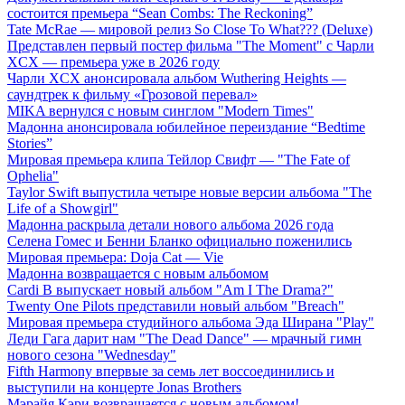
состоится премьера “Sean Combs: The Reckoning”
Tate McRae — мировой релиз So Close To What??? (Deluxe)
Представлен первый постер фильма "The Moment" с Чарли
XCX — премьера уже в 2026 году
Чарли XCX анонсировала альбом Wuthering Heights —
саундтрек к фильму «Грозовой перевал»
MIKA вернулся с новым синглом "Modern Times"
Мадонна анонсировала юбилейное переиздание “Bedtime
Stories”
Мировая премьера клипа Тейлор Свифт — "The Fate of
Ophelia"
Taylor Swift выпустила четыре новые версии альбома "The
Life of a Showgirl"
Мадонна раскрыла детали нового альбома 2026 года
Селена Гомес и Бенни Бланко официально поженились
Мировая премьера: Doja Cat — Vie
Мадонна возвращается с новым альбомом
Cardi B выпускает новый альбом "Am I The Drama?"
Twenty One Pilots представили новый альбом "Breach"
Мировая премьера студийного альбома Эда Ширана "Play"
Леди Гага дарит нам "The Dead Dance" — мрачный гимн
нового сезона "Wednesday"
Fifth Harmony впервые за семь лет воссоединились и
выступили на концерте Jonas Brothers
Мэрайя Кэри возвращается с новым альбомом!