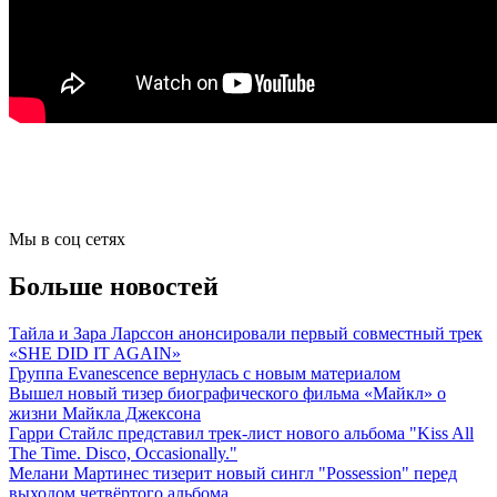
Мы в соц сетях
Больше новостей
Тайла и Зара Ларссон анонсировали первый совместный трек
«SHE DID IT AGAIN»
Группа Evanescence вернулась с новым материалом
Вышел новый тизер биографического фильма «Майкл» о
жизни Майкла Джексона
Гарри Стайлс представил трек-лист нового альбома "Kiss All
The Time. Disco, Occasionally."
Мелани Мартинес тизерит новый сингл "Possession" перед
выходом четвёртого альбома