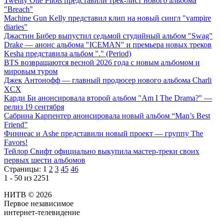
Twenty One Pilots представили трек-лист нового альбома
"Breach"
Machine Gun Kelly представил клип на новый сингл "vampire
diaries"
Джастин Бибер выпустил седьмой студийный альбом "Swag"
Drake — анонс альбома "ICEMAN" и премьера новых треков
Kesha представила альбом "." (Period)
BTS возвращаются весной 2026 года с новым альбомом и
мировым туром
Джек Антонофф — главный продюсер нового альбома Charli
XCX
Карди Би анонсировала второй альбом "Am I The Drama?" —
релиз 19 сентября
Сабрина Карпентер анонсировала новый альбом “Man’s Best
Friend”
Финнеас и Ashe представили новый проект — группу The
Favors!
Тейлор Свифт официально выкупила мастер-треки своих
первых шести альбомов
Страницы:
1
2
3
45
46
1 - 50 из 2251
НИТВ © 2026
Первое независимое
интернет-телевидение