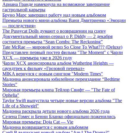
Ариана Гранде намекнула на возможное завершение
гастрольной карьеры
Бруно Марс завершил работу над новым альбомом
Премьера нового мини-альбома Вани Дмитриенко «Эмоции
— последствия»
The Pussycat Dolls думают о возвращении на сцену
Документальный мини-сериал о P. Diddy — 2 декабря
состоится премьера “Sean Combs: The Reckoning”
Tate McRae — мировой релиз So Close To What??? (Deluxe)
Представлен первый постер фильма "The Moment" с Чарли
XCX — премьера уже в 2026 году
Чарли XCX анонсировала альбом Wuthering Heights —
саундтрек к фильму «Грозовой перевал»
MIKA вернулся с новым синглом "Modern Times"
Мадонна анонсировала юбилейное переиздание “Bedtime
Stories”
Мировая премьера клипа Тейлор Свифт — "The Fate of
Ophelia"
Taylor Swift выпустила четыре новые версии альбома "The
Life of a Showgirl"
Мадонна раскрыла детали нового альбома 2026 года
Селена Гомес и Бенни Бланко официально поженились
Мировая премьера: Doja Cat — Vie
Мадонна возвращается с новым альбомом
Cardi B выпускает новый альбом "Am I The Drama?"