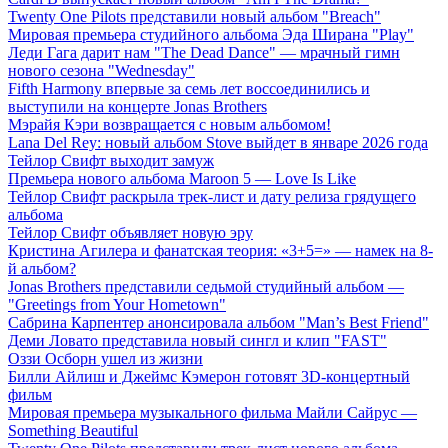
Twenty One Pilots представили новый альбом "Breach"
Мировая премьера студийного альбома Эда Ширана "Play"
Леди Гага дарит нам "The Dead Dance" — мрачный гимн
нового сезона "Wednesday"
Fifth Harmony впервые за семь лет воссоединились и
выступили на концерте Jonas Brothers
Мэрайя Кэри возвращается с новым альбомом!
Lana Del Rey: новый альбом Stove выйдет в январе 2026 года
Тейлор Свифт выходит замуж
Премьера нового альбома Maroon 5 — Love Is Like
Тейлор Свифт раскрыла трек-лист и дату релиза грядущего
альбома
Тейлор Свифт объявляет новую эру
Кристина Агилера и фанатская теория: «3+5=» — намек на 8-
й альбом?
Jonas Brothers представили седьмой студийный альбом —
"Greetings from Your Hometown"
Сабрина Карпентер анонсировала альбом "Man’s Best Friend"
Деми Ловато представила новый сингл и клип "FAST"
Оззи Осборн ушел из жизни
Билли Айлиш и Джеймс Кэмерон готовят 3D-концертный
фильм
Мировая премьера музыкального фильма Майли Сайрус —
Something Beautiful