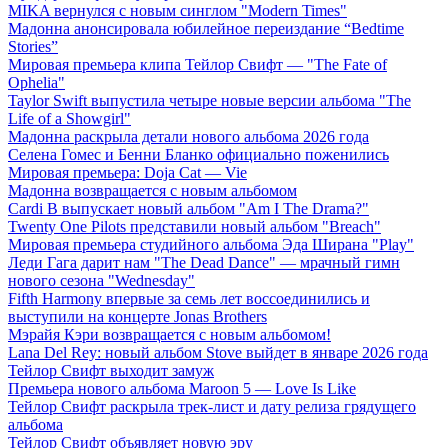
MIKA вернулся с новым синглом "Modern Times"
Мадонна анонсировала юбилейное переиздание “Bedtime
Stories”
Мировая премьера клипа Тейлор Свифт — "The Fate of
Ophelia"
Taylor Swift выпустила четыре новые версии альбома "The
Life of a Showgirl"
Мадонна раскрыла детали нового альбома 2026 года
Селена Гомес и Бенни Бланко официально поженились
Мировая премьера: Doja Cat — Vie
Мадонна возвращается с новым альбомом
Cardi B выпускает новый альбом "Am I The Drama?"
Twenty One Pilots представили новый альбом "Breach"
Мировая премьера студийного альбома Эда Ширана "Play"
Леди Гага дарит нам "The Dead Dance" — мрачный гимн
нового сезона "Wednesday"
Fifth Harmony впервые за семь лет воссоединились и
выступили на концерте Jonas Brothers
Мэрайя Кэри возвращается с новым альбомом!
Lana Del Rey: новый альбом Stove выйдет в январе 2026 года
Тейлор Свифт выходит замуж
Премьера нового альбома Maroon 5 — Love Is Like
Тейлор Свифт раскрыла трек-лист и дату релиза грядущего
альбома
Тейлор Свифт объявляет новую эру