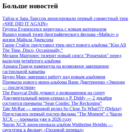
Больше новостей
Тайла и Зара Ларссон анонсировали первый совместный трек
«SHE DID IT AGAIN»
Группа Evanescence вернулась с новым материалом
Вышел новый тизер биографического фильма «Майкл» о
жизни Майкла Джексона
Гарри Стайлс представил трек-лист нового альбома "Kiss All
The Time. Disco, Occasionally."
Мелани Мартинес тизерит новый сингл "Possession" перед
выходом четвёртого альбома
Ариана Гранде намекнула на возможное завершение
гастрольной карьеры
Бруно Марс завершил работу над новым альбомом
Премьера нового мини-альбома Вани Дмитриенко «Эмоции
— последствия»
The Pussycat Dolls думают о возвращении на сцену
Документальный мини-сериал о P. Diddy — 2 декабря
состоится премьера “Sean Combs: The Reckoning”
Tate McRae — мировой релиз So Close To What??? (Deluxe)
Представлен первый постер фильма "The Moment" с Чарли
XCX — премьера уже в 2026 году
Чарли XCX анонсировала альбом Wuthering Heights —
саундтрек к фильму «Грозовой перевал»