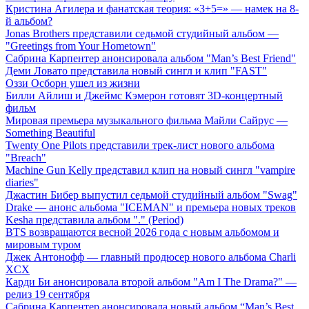
Кристина Агилера и фанатская теория: «3+5=» — намек на 8-
й альбом?
Jonas Brothers представили седьмой студийный альбом —
"Greetings from Your Hometown"
Сабрина Карпентер анонсировала альбом "Man’s Best Friend"
Деми Ловато представила новый сингл и клип "FAST"
Оззи Осборн ушел из жизни
Билли Айлиш и Джеймс Кэмерон готовят 3D-концертный
фильм
Мировая премьера музыкального фильма Майли Сайрус —
Something Beautiful
Twenty One Pilots представили трек-лист нового альбома
"Breach"
Machine Gun Kelly представил клип на новый сингл "vampire
diaries"
Джастин Бибер выпустил седьмой студийный альбом "Swag"
Drake — анонс альбома "ICEMAN" и премьера новых треков
Kesha представила альбом "." (Period)
BTS возвращаются весной 2026 года с новым альбомом и
мировым туром
Джек Антонофф — главный продюсер нового альбома Charli
XCX
Карди Би анонсировала второй альбом "Am I The Drama?" —
релиз 19 сентября
Сабрина Карпентер анонсировала новый альбом “Man’s Best