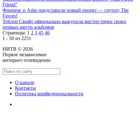
Friend”
Финнеас и Ashe представили новый проект — группу The
Favors!
Тейлор Свифт официально выкупила мастер-треки своих
первых шести альбомов
Страницы:
1
2
3
45
46
1 - 50 из 2251
НИТВ © 2026
Первое независимое
интернет-телевидение
О канале
Контакты
Политика конфиденциальности