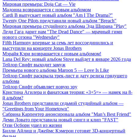
Мировая премьера: Doja Cat — Vie
Мадонна возвращается с новым альбомом
Cardi B выпускает новый альбом "Am I The Drama?"
Twenty One Pilots представили новый альбом "Breach"
Мировая премьера студийного альбома Эда Ширана "Play"
Леди Гага дарит нам "The Dead Dance" — мрачный гимн
нового сезона "Wednesday"
Fifth Harmony впервые за семь лет воссоединились и
выступили на концерте Jonas Brothers
Мэрайя Кэри возвращается с новым альбомом!
Lana Del Rey: новый альбом Stove выйдет в январе 2026 года
Тейлор Свифт выходит замуж
Премьера нового альбома Maroon 5 — Love Is Like
Тейлор Свифт раскрыла трек-лист и дату релиза грядущего
альбома
Тейлор Свифт объявляет новую эру
Кристина Агилера и фанатская теория: «3+5=» — намек на 8-
й альбом?
Jonas Brothers представили седьмой студийный альбом —
"Greetings from Your Hometown"
Сабрина Карпентер анонсировала альбом "Man’s Best Friend"
Деми Ловато представила новый сингл и клип "FAST"
Оззи Осборн ушел из жизни
Билли Айлиш и Джеймс Кэмерон готовят 3D-концертный
фильм