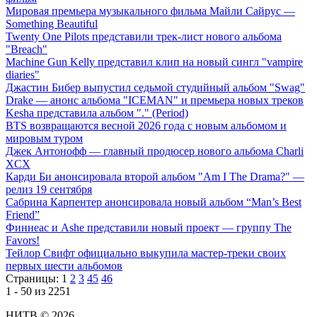
Мировая премьера музыкального фильма Майли Сайрус —
Something Beautiful
Twenty One Pilots представили трек-лист нового альбома
"Breach"
Machine Gun Kelly представил клип на новый сингл "vampire
diaries"
Джастин Бибер выпустил седьмой студийный альбом "Swag"
Drake — анонс альбома "ICEMAN" и премьера новых треков
Kesha представила альбом "." (Period)
BTS возвращаются весной 2026 года с новым альбомом и
мировым туром
Джек Антонофф — главный продюсер нового альбома Charli
XCX
Карди Би анонсировала второй альбом "Am I The Drama?" —
релиз 19 сентября
Сабрина Карпентер анонсировала новый альбом “Man’s Best
Friend”
Финнеас и Ashe представили новый проект — группу The
Favors!
Тейлор Свифт официально выкупила мастер-треки своих
первых шести альбомов
Страницы:
1
2
3
45
46
1 - 50 из 2251
НИТВ © 2026