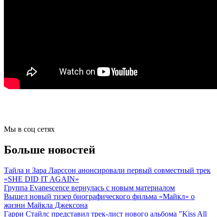
Мы в соц сетях
Больше новостей
Тайла и Зара Ларссон анонсировали первый совместный трек
«SHE DID IT AGAIN»
Группа Evanescence вернулась с новым материалом
Вышел новый тизер биографического фильма «Майкл» о
жизни Майкла Джексона
Гарри Стайлс представил трек-лист нового альбома "Kiss All