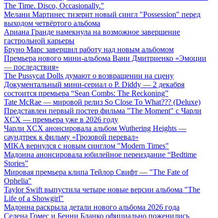
The Time. Disco, Occasionally."
Мелани Мартинес тизерит новый сингл "Possession" перед
выходом четвёртого альбома
Ариана Гранде намекнула на возможное завершение
гастрольной карьеры
Бруно Марс завершил работу над новым альбомом
Премьера нового мини-альбома Вани Дмитриенко «Эмоции
— последствия»
The Pussycat Dolls думают о возвращении на сцену
Документальный мини-сериал о P. Diddy — 2 декабря
состоится премьера “Sean Combs: The Reckoning”
Tate McRae — мировой релиз So Close To What??? (Deluxe)
Представлен первый постер фильма "The Moment" с Чарли
XCX — премьера уже в 2026 году
Чарли XCX анонсировала альбом Wuthering Heights —
саундтрек к фильму «Грозовой перевал»
MIKA вернулся с новым синглом "Modern Times"
Мадонна анонсировала юбилейное переиздание “Bedtime
Stories”
Мировая премьера клипа Тейлор Свифт — "The Fate of
Ophelia"
Taylor Swift выпустила четыре новые версии альбома "The
Life of a Showgirl"
Мадонна раскрыла детали нового альбома 2026 года
Селена Гомес и Бенни Бланко официально поженились