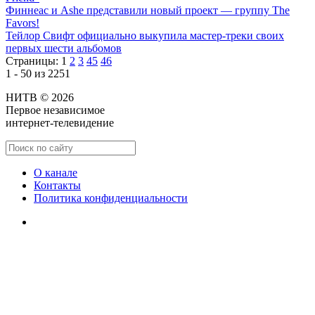
Финнеас и Ashe представили новый проект — группу The
Favors!
Тейлор Свифт официально выкупила мастер-треки своих
первых шести альбомов
Страницы:
1
2
3
45
46
1 - 50 из 2251
НИТВ © 2026
Первое независимое
интернет-телевидение
О канале
Контакты
Политика конфиденциальности