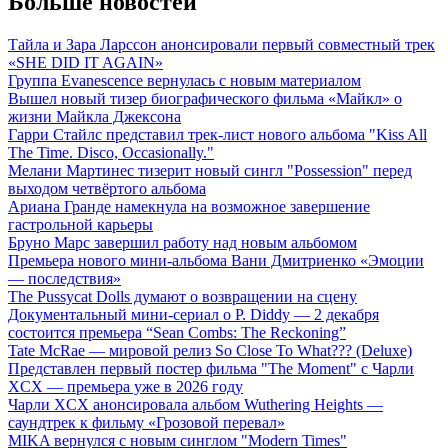
Больше новостей
Тайла и Зара Ларссон анонсировали первый совместный трек
«SHE DID IT AGAIN»
Группа Evanescence вернулась с новым материалом
Вышел новый тизер биографического фильма «Майкл» о
жизни Майкла Джексона
Гарри Стайлс представил трек-лист нового альбома "Kiss All
The Time. Disco, Occasionally."
Мелани Мартинес тизерит новый сингл "Possession" перед
выходом четвёртого альбома
Ариана Гранде намекнула на возможное завершение
гастрольной карьеры
Бруно Марс завершил работу над новым альбомом
Премьера нового мини-альбома Вани Дмитриенко «Эмоции
— последствия»
The Pussycat Dolls думают о возвращении на сцену
Документальный мини-сериал о P. Diddy — 2 декабря
состоится премьера “Sean Combs: The Reckoning”
Tate McRae — мировой релиз So Close To What??? (Deluxe)
Представлен первый постер фильма "The Moment" с Чарли
XCX — премьера уже в 2026 году
Чарли XCX анонсировала альбом Wuthering Heights —
саундтрек к фильму «Грозовой перевал»
MIKA вернулся с новым синглом "Modern Times"