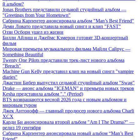
й альбом?
Jonas Brothers представили седьмой студийный альбом —
"Greetings from Your Hometown"
Сабрина Карпентер анонсировала альбом "Man’s Best Friend"
Деми Ловато представила новый сингл и клип "FAST"
Оззи Осборн ушел из жизни
Билли Айлиш и Джеймс Кэмерон готовят 3D-концертный
фильм
Мировая премьера музыкального фильма Майли Сайрус —
Something Beautiful
Twenty One Pilots представили трек-лист нового альбома
"Breach"
Machine Gun Kelly представил клип на новый сингл "vampire
diaries"
Джастин Бибер выпустил седьмой студийный альбом "Swag"
Drake — анонс альбома "ICEMAN" и премьера новых треков
Kesha представила альбом "." (Period)
BTS возвращаются весной 2026 года с новым альбомом и
мировым туром
Джек Антонофф — главный продюсер нового альбома Charli
XCX
Карди Би анонсировала второй альбом "Am I The Drama?" —
релиз 19 сентября
Сабрина Карпентер анонсировала новый альбом “Man’s Best
Friend”