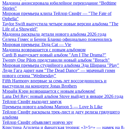
Мадонна анонсировала юбилейное переиздание “Bedtime
Stories”
Мировая премьера клипа Тейлор Свифт — "The Fate of
Ophelia"
Taylor Swift выпустила четыре новые версии альбома "The
Life of a Showgirl"
Мадонна раскрыла детали нового альбома 2026 года
Селена Гомес и Бенни Бланко официально поженились
Мировая премьера: Doja Cat — Vie
Мадонна возвращается с новым альбомом
Cardi B выпускает новый альбом "Am I The Drama?"
Twenty One Pilots представили новый альбом "Breach"
Мировая премьера студийного альбома Эда Ширана "Play"
Леди Гага дарит нам "The Dead Dance" — мрачный гимн
нового сезона "Wednesday"
Fifth Harmony впервые за семь лет воссоединились и
выступили на концерте Jonas Brothers
Мэрайя Кэри возвращается с новым альбомом!
Lana Del Rey: новый альбом Stove выйдет в январе 2026 года
Тейлор Свифт выходит замуж
Премьера нового альбома Maroon 5 — Love Is Like
Тейлор Свифт раскрыла трек-лист и дату релиза грядущего
альбома
Тейлор Свифт объявляет новую эру
Кристина Агилера и фанатская теория: «3+5=» — намек на 8-