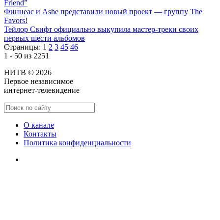
Friend”
Финнеас и Ashe представили новый проект — группу The
Favors!
Тейлор Свифт официально выкупила мастер-треки своих
первых шести альбомов
Страницы:
1
2
3
45
46
1 - 50 из 2251
НИТВ © 2026
Первое независимое
интернет-телевидение
О канале
Контакты
Политика конфиденциальности