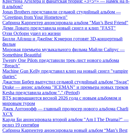
Кристина Агилера и фанатская теория: «3+5=» — намек на 8-
й альбом?
Jonas Brothers представили седьмой студийный альбом —
"Greetings from Your Hometown"
Сабрина Карпентер анонсировала альбом "Man’s Best Friend"
Деми Ловато представила новый сингл и клип "FAST"
Оззи Осборн ушел из жизни
Билли Айлиш и Джеймс Кэмерон готовят 3D-концертный
фильм
Мировая премьера музыкального фильма Майли Сайрус —
Something Beautiful
Twenty One Pilots представили трек-лист нового альбома
"Breach"
Machine Gun Kelly представил клип на новый сингл "vampire
diaries"
Джастин Бибер выпустил седьмой студийный альбом "Swag"
Drake — анонс альбома "ICEMAN" и премьера новых треков
Kesha представила альбом "." (Period)
BTS возвращаются весной 2026 года с новым альбомом и
мировым туром
Джек Антонофф — главный продюсер нового альбома Charli
XCX
Карди Би анонсировала второй альбом "Am I The Drama?" —
релиз 19 сентября
Сабрина Карпентер анонсировала новый альбом “Man’s Best