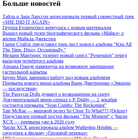
Больше новостей
Тайла и Зара Ларссон анонсировали первый совместный трек
«SHE DID IT AGAIN»
Группа Evanescence вернулась с новым материалом
Вышел новый тизер биографического фильма «Майкл» о
жизни Майкла Джексона
Гарри Стайлс представил трек-лист нового альбома "Kiss All
The Time. Disco, Occasionally."
Мелани Мартинес тизерит новый сингл "Possession" перед
выходом четвёртого альбома
Ариана Гранде намекнула на возможное завершение
гастрольной карьеры
Бруно Марс завершил работу над новым альбомом
Премьера нового мини-альбома Вани Дмитриенко «Эмоции
— последствия»
The Pussycat Dolls думают о возвращении на сцену
Документальный мини-сериал о P. Diddy — 2 декабря
состоится премьера “Sean Combs: The Reckoning”
Tate McRae — мировой релиз So Close To What??? (Deluxe)
Представлен первый постер фильма "The Moment" с Чарли
XCX — премьера уже в 2026 году
Чарли XCX анонсировала альбом Wuthering Heights —
саундтрек к фильму «Грозовой перевал»