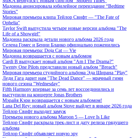
MIKA вернулся с новым синглом "Modern Times"
Мадонна анонсировала юбилейное переиздание “Bedtime
Stories”
Мировая премьера клипа Тейлор Свифт — "The Fate of
Ophelia"
Taylor Swift выпустила четыре новые версии альбома "The
Life of a Showgirl"
Мадонна раскрыла детали нового альбома 2026 года
Селена Гомес и Бенни Бланко официально поженились
Мировая премьера: Doja Cat — Vie
Мадонна возвращается с новым альбомом
Cardi B выпускает новый альбом "Am I The Drama?"
Twenty One Pilots представили новый альбом "Breach"
Мировая премьера студийного альбома Эда Ширана "Play"
Леди Гага дарит нам "The Dead Dance" — мрачный гимн
нового сезона "Wednesday"
Fifth Harmony впервые за семь лет воссоединились и
выступили на концерте Jonas Brothers
Мэрайя Кэри возвращается с новым альбомом!
Lana Del Rey: новый альбом Stove выйдет в январе 2026 года
Тейлор Свифт выходит замуж
Премьера нового альбома Maroon 5 — Love Is Like
Тейлор Свифт раскрыла трек-лист и дату релиза грядущего
альбома
Тейлор Свифт объявляет новую эру